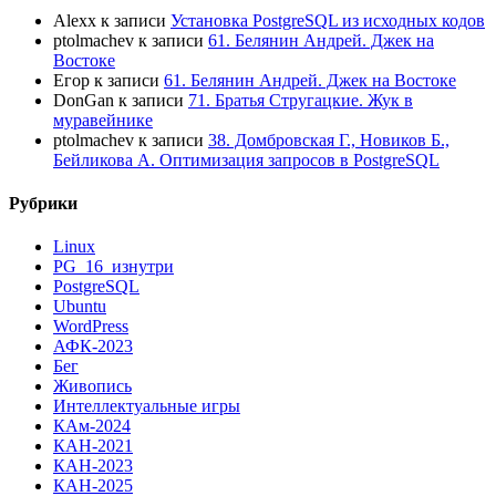
Alexx
к записи
Установка PostgreSQL из исходных кодов
ptolmachev
к записи
61. Белянин Андрей. Джек на
Востоке
Егор
к записи
61. Белянин Андрей. Джек на Востоке
DonGan
к записи
71. Братья Стругацкие. Жук в
муравейнике
ptolmachev
к записи
38. Домбровская Г., Новиков Б.,
Бейликова А. Оптимизация запросов в PostgreSQL
Рубрики
Linux
PG_16_изнутри
PostgreSQL
Ubuntu
WordPress
АФК-2023
Бег
Живопись
Интеллектуальные игры
КАм-2024
КАН-2021
КАН-2023
КАН-2025