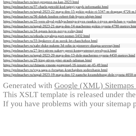
https://ptolmachev.ru/moj-prognoz-na-kan-2023.html
https://ptolmachev.ru/37-charlz-petcold-kod-tajnyj-yazyk-informatiki.html
https://ptolmachev.ru/nepal-2023-22-maya-den-15-gokio-gokio-ri-5347-m-dragnag-4726-m.
https://ptolmachev.ru/36-dzhek-london-robert-fish-byuro-ubijstv.html
https://ptolmachev.ru/35-vern-zhyul-priklyucheniya-tryox-russkix-i-tryox-anglichan-v-yuzhno
https://ptolmachev.ru/nepal-2023-21-maya-den-14-machermo-gokio-vysota-4790-metrov.htm
https://ptolmachev.ru/34-nguen-kevin-novye-volny.html
https://ptolmachev.ru/otkuda-vzyalsya-port-nomer-5432.html
https://ptolmachev.ru/33-lipskerov-d-m-sorok-let-chanchzhoe.html
https://ptolmachev.ru/xabr-duke-nukem-3d-odin-iz-pionerov-dizajna-urovnej.html
https://ptolmachev.ru/27-levi-stiven-xakery-geroi-kompyuternoj-revolyucii.html
https://ptolmachev.ru/nepal-2023-20-maya-den-13-dole-machermo-vysota-4450-metrov.html
https://ptolmachev.ru/29-king-stiven-piter-straub-talisman.html
https://ptolmachev.ru/chitaem-vmeste-postgresql-16-iznutri-str-45-49.html
https://ptolmachev.ru/vsya-saga-o-forsajtax-kratchajshee-soderzhanie.html
https://ptolmachev.ru/nepal-2023-19-maya-den-12-namche-kxumdzhung-dole-vysota-4050-m
Generated with
Google (XML) Sitemaps G
This XSLT template is released under the
If you have problems with your sitemap p