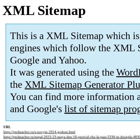
XML Sitemap
This is a XML Sitemap which is
engines which follow the XML S
Google and Yahoo.
It was generated using the
Word
the
XML Sitemap Generator Plu
You can find more information
and Google's
list of sitemap pr
URL
https://ptolmachev.ru/s-novym-2024-godom.html
https://ptolmachev.ru/nepal-2023-23-maya-den-16-pereval-cho-la-pass-5330-m-dzongla-483