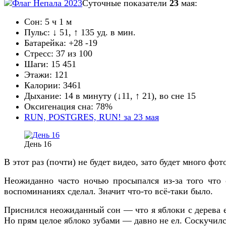
Суточные показатели
23
мая:
Сон: 5 ч 1 м
Пульс: ↓ 51, ↑ 135 уд. в мин.
Батарейка: +28 -19
Стресс: 37 из 100
Шаги: 15 451
Этажи: 121
Калории: 3461
Дыхание: 14 в минуту (↓11, ↑ 21), во сне 15
Оксигенация сна: 78%
RUN, POSTGRES, RUN! за 23 мая
День 16
В этот раз (почти) не будет видео, зато будет много фот
Неожиданно часто ночью просыпался из-за того что 
воспоминаниях сделал. Значит что-то всё-таки было.
Приснился неожиданный сон — что я яблоки с дерева е
Но прям целое яблоко зубами — давно не ел. Соскучилс