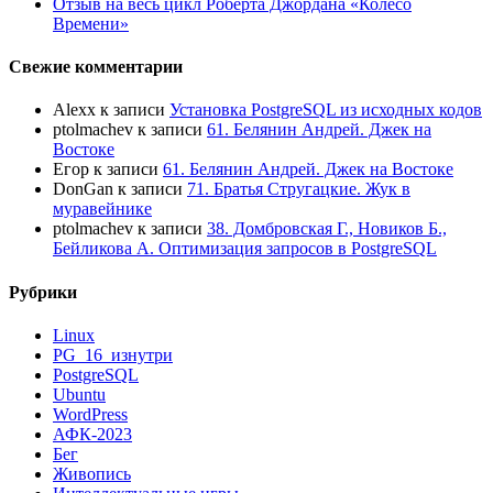
Отзыв на весь цикл Роберта Джордана «Колесо
Времени»
Свежие комментарии
Alexx
к записи
Установка PostgreSQL из исходных кодов
ptolmachev
к записи
61. Белянин Андрей. Джек на
Востоке
Егор
к записи
61. Белянин Андрей. Джек на Востоке
DonGan
к записи
71. Братья Стругацкие. Жук в
муравейнике
ptolmachev
к записи
38. Домбровская Г., Новиков Б.,
Бейликова А. Оптимизация запросов в PostgreSQL
Рубрики
Linux
PG_16_изнутри
PostgreSQL
Ubuntu
WordPress
АФК-2023
Бег
Живопись