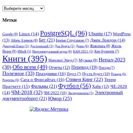
Архивы
Метки
PostgreSQL
(96)
Ubuntu
(17)
Linux
(14)
WordPress
Google
(8)
Бег
(21)
(13)
Джек Лондон
(14)
Айзек Азимов
(8)
Братья Стругацкие
(7)
Жюль
Живопись
(8)
Дюна
(6)
Дмитрий Емец
(5)
Достоевский
(5)
Дэн Браун
(5)
Верн
(9)
Кир Булычев
(7)
Интеллектуальный игры
(6)
ИИиЯ
(5)
КАН-2021
(5)
Книги
(395)
Непал-2023
Музыка
(9)
Маргарет Этвуд
(7)
Обо всем
(49)
(30)
Перевод
(19)
Отчеты
(12)
Погода
(7)
Полезное
(33)
Праздники
(16)
Пусть будет
(10)
Пруст
(7)
Ремарк
(6)
Стивен Кинг
(22)
Сага о Форсайтах
(16)
Терри
Рецепты
(6)
Футбол
(56)
Фильмы
(21)
Пратчетт
(15)
Хабр
(12)
ЧЕ-2020
ЧМ-2018
(32)
Электронный
(14)
ЧМ-2022
(10)
Эксперименты
(5)
документооборот
(21)
Юмор
(25)