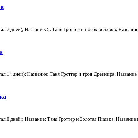
ов
итал 7 дней); Название: 5. Таня Гроттер и посох волхвов; Назван
а
итал 14 дней); Название: Таня Гроттер и трон Древнира; Названи
вка
итал 8 дней); Название: Таня Гроттер и Золотая Пиявка; Названи