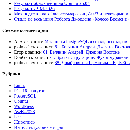
Результат обновления на Ubuntu 25.04
Результаты ЧМ-2026
Моя подготовка к Эверест-марафону-2023 и некоторые м
Отзыв на весь цикл Роберта Джордана «Колесо Времени»
Свежие комментарии
Alexx
к записи
Установка PostgreSQL из исходных кодов
ptolmachev
к записи
61. Белянин Андрей. Джек на Восток
Егор
к записи
61. Белянин Андрей. Джек на Востоке
DonGan
к записи
71. Братья Стругацкие. Жук в муравейн
ptolmachev
к записи
38. Домбровская Г., Новиков Б., Бей
Рубрики
Linux
PG_16_изнутри
PostgreSQL
Ubuntu
WordPress
АФК-2023
Бег
Живопись
Интеллектуальные игры