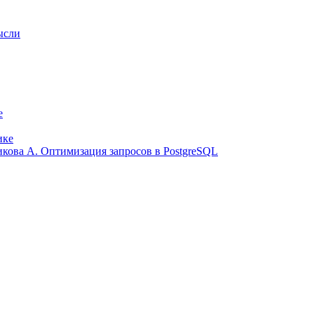
ысли
е
ике
ликова А. Оптимизация запросов в PostgreSQL