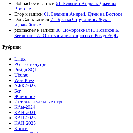
ptolmachev
к записи
61. Белянин Андрей. Джек на
Востоке
Егор
к записи
61. Белянин Андрей. Джек на Востоке
DonGan
к записи
71. Братья Стругацкие. Жук в
муравейнике
ptolmachev
к записи
38. Домбровская Г., Новиков Б.,
Бейликова А. Оптимизация запросов в PostgreSQL
Рубрики
Linux
PG_16_изнутри
PostgreSQL
Ubuntu
WordPress
АФК-2023
Бег
Живопись
Интеллектуальные игры
КАм-2024
КАН-2021
КАН-2023
КАН-2025
Книги