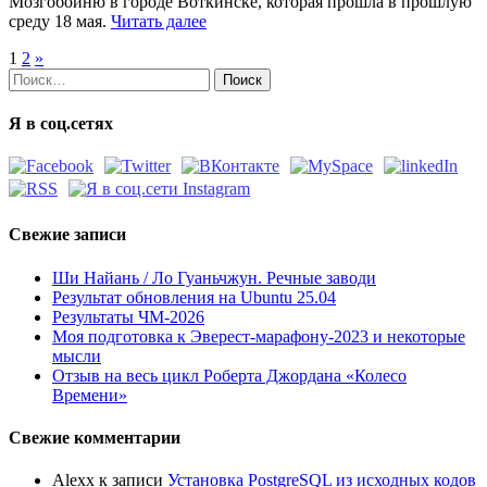
Мозгобойню в городе Воткинске, которая прошла в прошлую
среду 18 мая.
Читать далее
1
2
»
Найти:
Я в соц.сетях
Свежие записи
Ши Найань / Ло Гуаньчжун. Речные заводи
Результат обновления на Ubuntu 25.04
Результаты ЧМ-2026
Моя подготовка к Эверест-марафону-2023 и некоторые
мысли
Отзыв на весь цикл Роберта Джордана «Колесо
Времени»
Свежие комментарии
Alexx
к записи
Установка PostgreSQL из исходных кодов