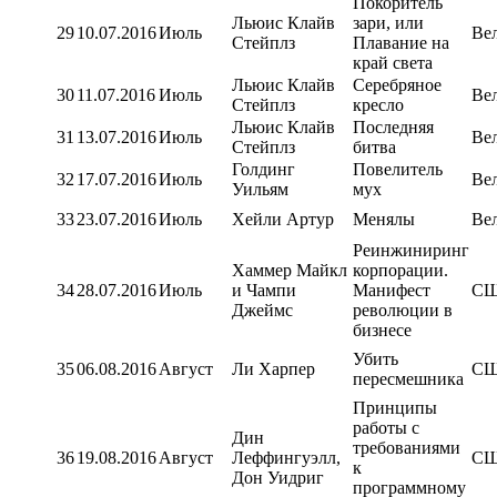
Покоритель
Льюис Клайв
зари, или
29
10.07.2016
Июль
Ве
Стейплз
Плавание на
край света
Льюис Клайв
Серебряное
30
11.07.2016
Июль
Ве
Стейплз
кресло
Льюис Клайв
Последняя
31
13.07.2016
Июль
Ве
Стейплз
битва
Голдинг
Повелитель
32
17.07.2016
Июль
Ве
Уильям
мух
33
23.07.2016
Июль
Хейли Артур
Менялы
Ве
Реинжиниринг
Хаммер Майкл
корпорации.
34
28.07.2016
Июль
и Чампи
Манифест
С
Джеймс
революции в
бизнесе
Убить
35
06.08.2016
Август
Ли Харпер
С
пересмешника
Принципы
работы с
Дин
требованиями
36
19.08.2016
Август
Леффингуэлл,
С
к
Дон Уидриг
программному