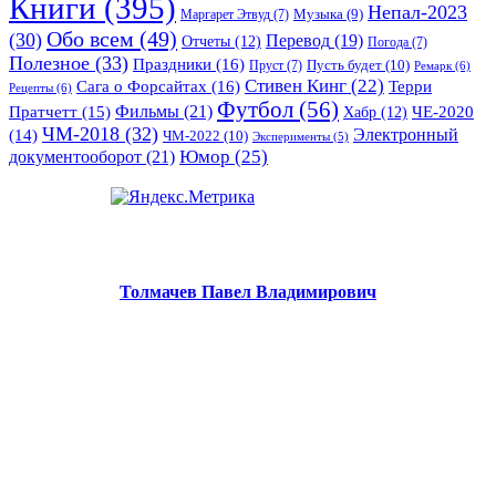
Книги
(395)
Непал-2023
Музыка
(9)
Маргарет Этвуд
(7)
Обо всем
(49)
(30)
Перевод
(19)
Отчеты
(12)
Погода
(7)
Полезное
(33)
Праздники
(16)
Пусть будет
(10)
Пруст
(7)
Ремарк
(6)
Стивен Кинг
(22)
Сага о Форсайтах
(16)
Терри
Рецепты
(6)
Футбол
(56)
Фильмы
(21)
Пратчетт
(15)
Хабр
(12)
ЧЕ-2020
ЧМ-2018
(32)
Электронный
(14)
ЧМ-2022
(10)
Эксперименты
(5)
документооборот
(21)
Юмор
(25)
Толмачев Павел Владимирович