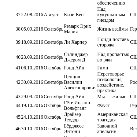
обеспечению
Над
37
22.08.2016
Август
Кизи Кен
кукушкиным
С
гнездом
Ремарк Эрих
38
05.09.2016
Сентябрь
Жизнь взаймы
Ге
Мария
Пойди поставь
39
18.09.2016
Сентябрь
Ли Харпер
С
сторожа
Сэлинджер
Над пропастью
40
23.09.2016
Сентябрь
С
Джером Д.
во ржи
41
06.10.2016
Октябрь
Рэнд Айн
Гимн
С
Переговоры:
Цепцов
психология,
42
30.09.2016
Сентябрь
Василии
Ро
воздействие,
Александрович
практика
43
29.09.2016
Сентябрь
Рэнд Айн
Мы — живые
С
Гёте Иоганн
44
19.10.2016
Октябрь
Фауст
Ге
Вольфганг
Драйзер
Американская
45
24.10.2016
Октябрь
С
Теодор
трагедия
Бёрджесс
Заводной
46
30.10.2016
Октябрь
Ве
Энтони
апельсин