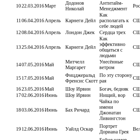
Додонов
Антитайм-
10
22.03.2016
Март
Ро
Николай
Менеджмент
Как
11
06.04.2016
Апрель
Карнеги Дейл
располагать к
С
себе людей
12
08.04.2016
Апрель
Лондон Джек
Сердца трех
С
Как
эффективно
13
25.04.2016
Апрель
Карнеги Дейл
С
общаться с
людьми
Митчелл
Унесённые
14
07.05.2016
Май
С
Маргарет
ветром
Фицджеральд
По эту сторону
15
17.05.2016
Май
С
Френсис Скотт
рая
16
23.05.2016
Май
Шоу Ирвин
Богач, бедняк
С
17
02.06.2016
Июнь
Шоу Ирвин
Нищий, вор
С
Чайка по
имени
18
03.06.2016
Июнь
Бах Ричард
С
Джонатан
Ливингстон
Портрет
19
12.06.2016
Июнь
Уайлд Оскар
Ве
Дориана Грея
Бойня номер