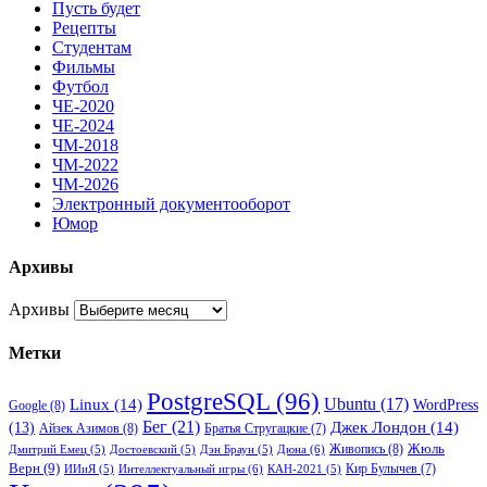
Пусть будет
Рецепты
Студентам
Фильмы
Футбол
ЧЕ-2020
ЧЕ-2024
ЧМ-2018
ЧМ-2022
ЧМ-2026
Электронный документооборот
Юмор
Архивы
Архивы
Метки
PostgreSQL
(96)
Ubuntu
(17)
Linux
(14)
WordPress
Google
(8)
Бег
(21)
(13)
Джек Лондон
(14)
Айзек Азимов
(8)
Братья Стругацкие
(7)
Жюль
Живопись
(8)
Дюна
(6)
Дмитрий Емец
(5)
Достоевский
(5)
Дэн Браун
(5)
Верн
(9)
Кир Булычев
(7)
Интеллектуальный игры
(6)
ИИиЯ
(5)
КАН-2021
(5)