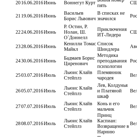
20
16.06.2016
Июнь
Воннегут Курт
С
пять
Васильев
В списках не
21
19.06.2016
Июнь
Ро
Борис Львович
значился
Р. Остин, Р.
Приключения
22
24.06.2016
Июнь
Нолан, Ш.
С
ИТ-Лидера
О`Доннелл
Кенилли Томас
Список
23
28.06.2016
Июнь
Ав
Майкл
Шиндлера
Методика
Бадмаев Борис
24
30.06.2016
Июнь
преподавания
Ро
Циренович
психологии
Льюис Клайв
Племянник
25
03.07.2016
Июль
Ве
Стейплз
чародея
Лев, Колдунья
Льюис Клайв
26
05.07.2016
Июль
и Платяной
Ве
Стейплз
шкаф
Льюис Клайв
Конь и его
27
07.07.2016
Июль
Ве
Стейплз
мальчик
Принц
Льюис Клайв
Каспиан:
28
08.07.2016
Июль
Ве
Стейплз
Возвращение в
Нарнию