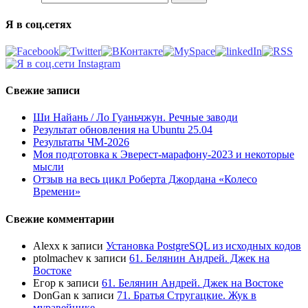
Я в соц.сетях
Свежие записи
Ши Найань / Ло Гуаньчжун. Речные заводи
Результат обновления на Ubuntu 25.04
Результаты ЧМ-2026
Моя подготовка к Эверест-марафону-2023 и некоторые
мысли
Отзыв на весь цикл Роберта Джордана «Колесо
Времени»
Свежие комментарии
Alexx
к записи
Установка PostgreSQL из исходных кодов
ptolmachev
к записи
61. Белянин Андрей. Джек на
Востоке
Егор
к записи
61. Белянин Андрей. Джек на Востоке
DonGan
к записи
71. Братья Стругацкие. Жук в
муравейнике