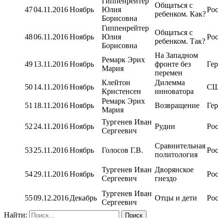
Гиппенрейтер
Общаться с
47
04.11.2016
Ноябрь
Юлия
Ро
ребенком. Как?
Борисовна
Гиппенрейтер
Общаться с
48
06.11.2016
Ноябрь
Юлия
Ро
ребенком. Так?
Борисовна
На Западном
Ремарк Эрих
49
13.11.2016
Ноябрь
фронте без
Ге
Мария
перемен
Клейтон
Дилемма
50
14.11.2016
Ноябрь
С
Кристенсен
инноватора
Ремарк Эрих
51
18.11.2016
Ноябрь
Возвращение
Ге
Мария
Тургенев Иван
52
24.11.2016
Ноябрь
Рудин
Ро
Сергеевич
Сравнительная
53
25.11.2016
Ноябрь
Голосов Г.В.
Ро
политология
Тургенев Иван
Дворянское
54
29.11.2016
Ноябрь
Ро
Сергеевич
гнездо
Тургенев Иван
55
09.12.2016
Декабрь
Отцы и дети
Ро
Сергеевич
Найти: