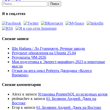
Найти:
Я в соц.сетях
Свежие записи
Ши Найань / Ло Гуаньчжун. Речные заводи
Результат обновления на Ubuntu 25.04
Результаты ЧМ-2026
Моя подготовка к Эверест-марафону-2023 и некоторые
мысли
Отзыв на весь цикл Роберта Джордана «Колесо
Времени»
Свежие комментарии
Alexx
к записи
Установка PostgreSQL из исходных кодов
ptolmachev
к записи
61. Белянин Андрей. Джек на
Востоке
Егор
к записи
61. Белянин Андрей. Джек на Востоке