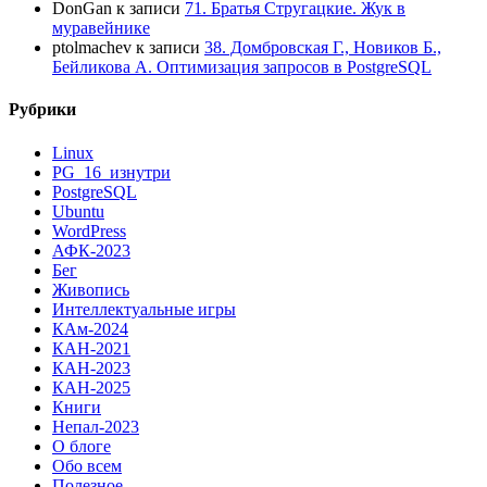
DonGan
к записи
71. Братья Стругацкие. Жук в
муравейнике
ptolmachev
к записи
38. Домбровская Г., Новиков Б.,
Бейликова А. Оптимизация запросов в PostgreSQL
Рубрики
Linux
PG_16_изнутри
PostgreSQL
Ubuntu
WordPress
АФК-2023
Бег
Живопись
Интеллектуальные игры
КАм-2024
КАН-2021
КАН-2023
КАН-2025
Книги
Непал-2023
О блоге
Обо всем
Полезное