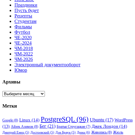
Праздники
Пусть будет
Рецепты
Студентам
Фильмы
Футбол
ЧЕ-2020
ЧЕ-2024
ЧМ-2018
ЧМ-2022
ЧМ-2026
Электронный документооборот
Юмор
Архивы
Архивы
Метки
PostgreSQL
(96)
Ubuntu
(17)
Linux
(14)
WordPress
Google
(8)
Бег
(21)
(13)
Джек Лондон
(14)
Айзек Азимов
(8)
Братья Стругацкие
(7)
Жюль
Живопись
(8)
Дюна
(6)
Дмитрий Емец
(5)
Достоевский
(5)
Дэн Браун
(5)