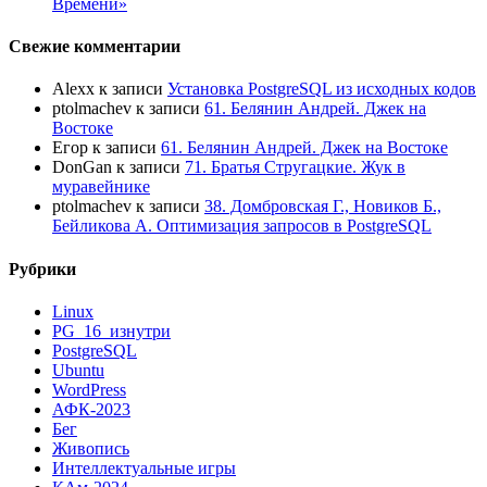
Времени»
Свежие комментарии
Alexx
к записи
Установка PostgreSQL из исходных кодов
ptolmachev
к записи
61. Белянин Андрей. Джек на
Востоке
Егор
к записи
61. Белянин Андрей. Джек на Востоке
DonGan
к записи
71. Братья Стругацкие. Жук в
муравейнике
ptolmachev
к записи
38. Домбровская Г., Новиков Б.,
Бейликова А. Оптимизация запросов в PostgreSQL
Рубрики
Linux
PG_16_изнутри
PostgreSQL
Ubuntu
WordPress
АФК-2023
Бег
Живопись
Интеллектуальные игры