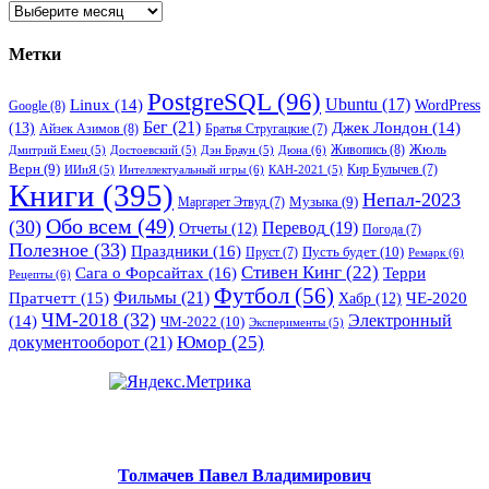
Архивы
Метки
PostgreSQL
(96)
Ubuntu
(17)
Linux
(14)
WordPress
Google
(8)
Бег
(21)
(13)
Джек Лондон
(14)
Айзек Азимов
(8)
Братья Стругацкие
(7)
Жюль
Живопись
(8)
Дюна
(6)
Дмитрий Емец
(5)
Достоевский
(5)
Дэн Браун
(5)
Верн
(9)
Кир Булычев
(7)
Интеллектуальный игры
(6)
ИИиЯ
(5)
КАН-2021
(5)
Книги
(395)
Непал-2023
Музыка
(9)
Маргарет Этвуд
(7)
Обо всем
(49)
(30)
Перевод
(19)
Отчеты
(12)
Погода
(7)
Полезное
(33)
Праздники
(16)
Пусть будет
(10)
Пруст
(7)
Ремарк
(6)
Стивен Кинг
(22)
Сага о Форсайтах
(16)
Терри
Рецепты
(6)
Футбол
(56)
Фильмы
(21)
Пратчетт
(15)
Хабр
(12)
ЧЕ-2020
ЧМ-2018
(32)
Электронный
(14)
ЧМ-2022
(10)
Эксперименты
(5)
документооборот
(21)
Юмор
(25)
Толмачев Павел Владимирович