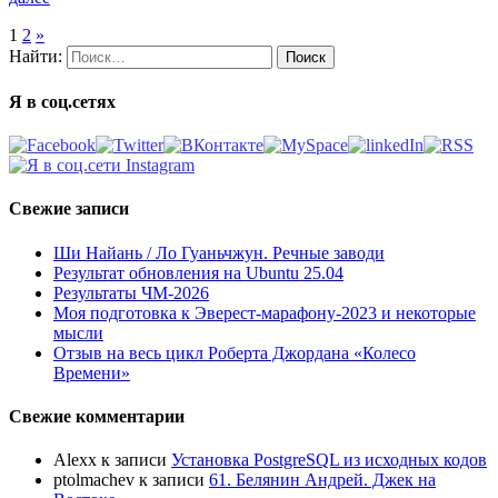
1
2
»
Найти:
Я в соц.сетях
Свежие записи
Ши Найань / Ло Гуаньчжун. Речные заводи
Результат обновления на Ubuntu 25.04
Результаты ЧМ-2026
Моя подготовка к Эверест-марафону-2023 и некоторые
мысли
Отзыв на весь цикл Роберта Джордана «Колесо
Времени»
Свежие комментарии
Alexx
к записи
Установка PostgreSQL из исходных кодов
ptolmachev
к записи
61. Белянин Андрей. Джек на