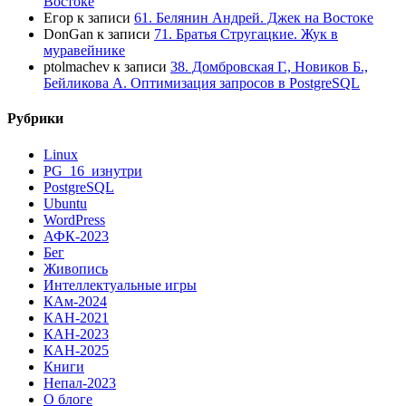
Востоке
Егор
к записи
61. Белянин Андрей. Джек на Востоке
DonGan
к записи
71. Братья Стругацкие. Жук в
муравейнике
ptolmachev
к записи
38. Домбровская Г., Новиков Б.,
Бейликова А. Оптимизация запросов в PostgreSQL
Рубрики
Linux
PG_16_изнутри
PostgreSQL
Ubuntu
WordPress
АФК-2023
Бег
Живопись
Интеллектуальные игры
КАм-2024
КАН-2021
КАН-2023
КАН-2025
Книги
Непал-2023
О блоге