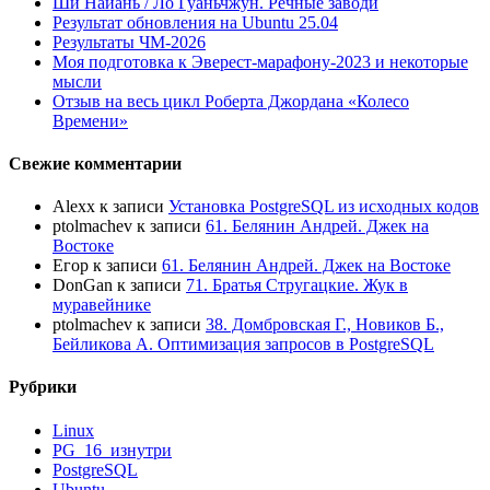
Ши Найань / Ло Гуаньчжун. Речные заводи
Результат обновления на Ubuntu 25.04
Результаты ЧМ-2026
Моя подготовка к Эверест-марафону-2023 и некоторые
мысли
Отзыв на весь цикл Роберта Джордана «Колесо
Времени»
Свежие комментарии
Alexx
к записи
Установка PostgreSQL из исходных кодов
ptolmachev
к записи
61. Белянин Андрей. Джек на
Востоке
Егор
к записи
61. Белянин Андрей. Джек на Востоке
DonGan
к записи
71. Братья Стругацкие. Жук в
муравейнике
ptolmachev
к записи
38. Домбровская Г., Новиков Б.,
Бейликова А. Оптимизация запросов в PostgreSQL
Рубрики
Linux
PG_16_изнутри
PostgreSQL
Ubuntu