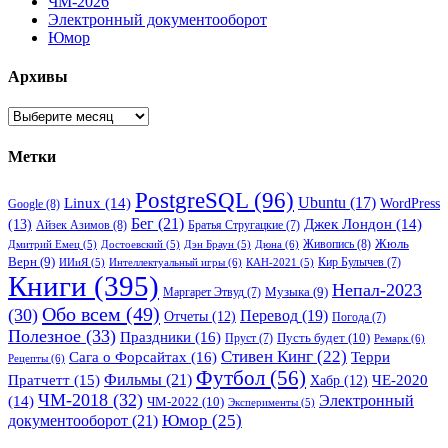
ЧМ-2026
Электронный документооборот
Юмор
Архивы
Архивы
Метки
PostgreSQL
(96)
Ubuntu
(17)
Linux
(14)
WordPress
Google
(8)
Бег
(21)
(13)
Джек Лондон
(14)
Айзек Азимов
(8)
Братья Стругацкие
(7)
Жюль
Живопись
(8)
Дюна
(6)
Дмитрий Емец
(5)
Достоевский
(5)
Дэн Браун
(5)
Верн
(9)
Кир Булычев
(7)
Интеллектуальный игры
(6)
ИИиЯ
(5)
КАН-2021
(5)
Книги
(395)
Непал-2023
Музыка
(9)
Маргарет Этвуд
(7)
Обо всем
(49)
(30)
Перевод
(19)
Отчеты
(12)
Погода
(7)
Полезное
(33)
Праздники
(16)
Пусть будет
(10)
Пруст
(7)
Ремарк
(6)
Стивен Кинг
(22)
Сага о Форсайтах
(16)
Терри
Рецепты
(6)
Футбол
(56)
Фильмы
(21)
Пратчетт
(15)
Хабр
(12)
ЧЕ-2020
ЧМ-2018
(32)
Электронный
(14)
ЧМ-2022
(10)
Эксперименты
(5)
документооборот
(21)
Юмор
(25)