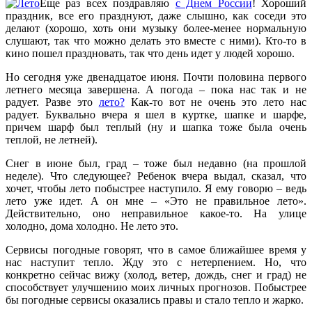
Еще раз всех поздравляю
с Днем России
! Хороший
праздник, все его празднуют, даже слышно, как соседи это
делают (хорошо, хоть они музыку более-менее нормальную
слушают, так что можно делать это вместе с ними). Кто-то в
кино пошел праздновать, так что день идет у людей хорошо.
Но сегодня уже двенадцатое июня. Почти половина первого
летнего месяца завершена. А погода – пока нас так и не
радует. Разве это
лето?
Как-то вот не очень это лето нас
радует. Буквально вчера я шел в куртке, шапке и шарфе,
причем шарф был теплый (ну и шапка тоже была очень
теплой, не летней).
Снег в июне был, град – тоже был недавно (на прошлой
неделе). Что следующее? Ребенок вчера выдал, сказал, что
хочет, чтобы лето побыстрее наступило. Я ему говорю – ведь
лето уже идет. А он мне – «Это не правильное лето».
Действительно, оно неправильное какое-то. На улице
холодно, дома холодно. Не лето это.
Сервисы погодные говорят, что в самое ближайшее время у
нас наступит тепло. Жду это с нетерпением. Но, что
конкретно сейчас вижу (холод, ветер, дождь, снег и град) не
способствует улучшению моих личных прогнозов. Побыстрее
бы погодные сервисы оказались правы и стало тепло и жарко.