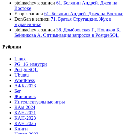
ptolmachev
к записи
61. Белянин Андрей. Джек на
Востоке
Егор
к записи
61. Белянин Андрей. Джек на Востоке
DonGan
к записи
71. Братья Стругацкие. Жук в
муравейнике
ptolmachev
к записи
38. Домбровская Г., Новиков Б.,
Бейликова А. Оптимизация запросов в PostgreSQL
Рубрики
Linux
PG_16_изнутри
PostgreSQL
Ubuntu
WordPress
АФК-2023
Бег
Живопись
Интеллектуальные игры
КАм-2024
КАН-2021
КАН-2023
КАН-2025
Книги