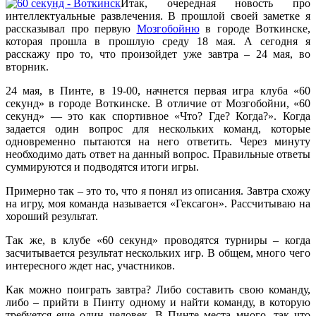
Итак, очередная новость про
интеллектуальные развлечения. В прошлой своей заметке я
рассказывал про первую
Мозгобойню
в городе Воткинске,
которая прошла в прошлую среду 18 мая. А сегодня я
расскажу про то, что произойдет уже завтра – 24 мая, во
вторник.
24 мая, в Пинте, в 19-00, начнется первая игра клуба «60
секунд» в городе Воткинске. В отличие от Мозгобойни, «60
секунд» — это как спортивное «Что? Где? Когда?». Когда
задается один вопрос для нескольких команд, которые
одновременно пытаются на него ответить. Через минуту
необходимо дать ответ на данный вопрос. Правильные ответы
суммируются и подводятся итоги игры.
Примерно так – это то, что я понял из описания. Завтра схожу
на игру, моя команда называется «Гексагон». Рассчитываю на
хороший результат.
Так же, в клубе «60 секунд» проводятся турниры – когда
засчитывается результат нескольких игр. В общем, много чего
интересного ждет нас, участников.
Как можно поиграть завтра? Либо составить свою команду,
либо – прийти в Пинту одному и найти команду, в которую
требуется еще один человек. В Пинте места много, так что