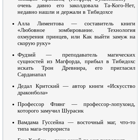
очень давно его заколдовала Та-Кого
-Нет
,
недавно нашли и держали в Тибидохсе
Алла Лиментова — составитель книги
«Любовное зомбирование. Технология
охмурения принцев, или Как выйти замуж на
скорую руку»
Фудзий — преподаватель магических
сущностей из Магфо
рда, прибыл в Тиби
дохс
искать Трон Древнира, его пригласил
Сарда
напал
Дедал Критский — автор книги «Искусство
драконбола»
Профессор Флянг — профессор-лопухоид,
которого замучил Шурасик
Вамдама Гуссейна —
восточный маг, что-то
типа мага-террориста