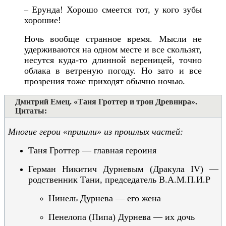
Ерунда! Хорошо смеется тот, у кого зубы
–
хорошие!
Ночь вообще странное время. Мысли не
удерживаются на одном месте и все скользят,
несутся куда-то длинной вереницей, точно
облака в ветреную погоду. Но зато и все
прозрения тоже приходят обычно ночью.
Дмитрий Емец. «Таня Гроттер и трон Древнира».
Цитаты:
Многие герои «пришли» из прошлых частей:
Таня Гроттер —
г
л
а
в
н
а
я
героиня
Герман Никитич Дурнев
ым
(Дракула IV)
—
родственник Тани, председатель В.
А.М.П.И.Р
Нинель Дурнева — его жена
Пенелопа (Пипа) Дурнева — их дочь