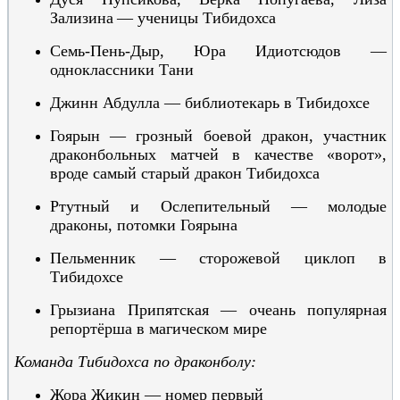
З
а
л
и
з
и
на
— учениц
ы
Тиби
дохса
Семь-Пень-Дыр, Юра Идиотсю
дов
—
одноклассники Тани
Джинн Абд
улла — библиотекарь в Тибидохсе
Гоярын — грозный боевой дракон, участник
драконбольных матчей в качестве «ворот»,
вроде самый старый дракон Тибидохса
Ртутный и Ослепительный — молодые
драконы, потомки Гоярына
Пель
менник — сторожевой циклоп в
Тибидохсе
Грызиана Припятская — очеань популярная
репортёрша в магическом мире
Команда Тибидохса по драконболу:
Жора Жикин — номер первый