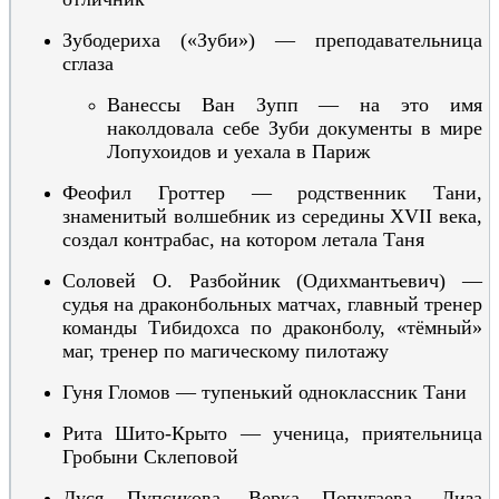
Зубодериха («Зуби») — преподавательница
сглаза
Ванессы Ван Зупп — на это имя
наколдовала себе Зуби документы в мире
Лопухоидов и уехала в Париж
Феофил Гротт
ер — родственник
Тани
,
знаменитый волшебник из середины XVII века,
создал контрабас, на котором летала Таня
Соловей О. Разбой
ник
(Одихмантьевич)
—
судья на драконбольных матчах, главный тренер
команды Тибидохса по драконболу, «тёмный»
маг, тренер по магическому пилотажу
Гуня Гломов — тупенький одноклассник Тани
Рита Шито
-Крыто — ученица, приятельница
Гробыни Склеповой
Дуся Пупсикова,
Верка Попугаева,
Лиза