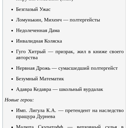
Безгл
азый Ужас
Лому
нькин, Михеич — полтергейсты
Недол
еченная Дама
Инвалидная Коляска
Гуго Хитрый — призрак, жил в книже своего
авторства
Нервная Дрожь — сумасшедший полтер
гейст
Безумный Мате
матик
Адавра Кедавра — школьный вурдалак
Новые герои:
Имп. Лигула К.А. — претендент на наследство
пращура Дурнева
Малюта Скуратофф — верховный судья в