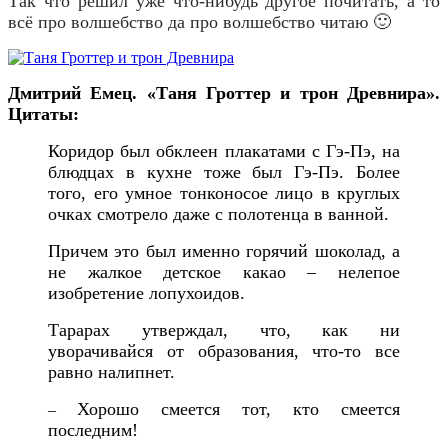
Так что решил уже что-нибудь другое почитать, а то
всё про волшебство да про волшебство читаю 🙂
Дмитрий Емец. «Таня Гроттер и трон Древнира».
Цитаты:
Коридор был обклеен плакатами с Гэ-Пэ, на
блюдцах в кухне тоже был Гэ-Пэ. Более
того, его умное тонконосое лицо в круглых
очках смотрело даже с полотенца в ванной.
Причем это был именно горячий шоколад, а
не жалкое детское какао – нелепое
изобретение лопухоидов.
Тарарах утверждал, что, как ни
уворачивайся от образования, что-то все
равно налипнет.
Хорошо смеется тот, кто смеется
–
последним!