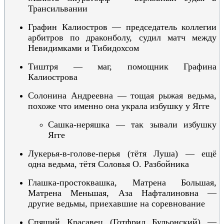
Трансильвании
Графин
К
а
л
и
остров — председатель коллегии
арбитров по драконболу, судил матч между
Невидимками и Тиби
дохсом
Тиштря — маг, помощник Графина
Калио
строва
Солони
на Андреевна — тощая рыжая ведьма,
похоже что именно она украла избушку у Ягге
Сашк
а-неряшка — так зывали избушку
Ягге
Лукерья-в-голове-перья
(тётя Луша)
—
ещё
одна ведьма, тётя Соловья О. Разбойника
Глашка-простоквашка, Матрена Большая,
Матрена Меньшая, Аза Нафталиновна —
другие ведьмы, приехавшие на соревнование
Спящий Красавец
(Готфрид Бульонский) —