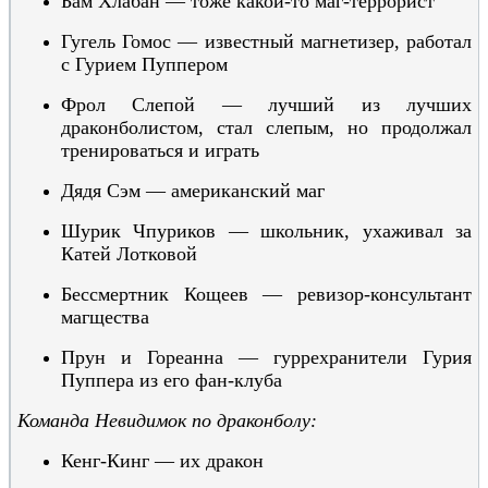
Бам Хлабан — тоже какой-то маг-террорист
Гугель Гомос — известный магне
тизер, работал
с Гурием Пуппером
Фрол Слепой — лучший из лучших
драконболистом, стал слепым, но продолжал
тренироваться и играть
Дядя Сэм — амери
канский маг
Шурик Чпур
иков — школьник, ухаживал за
Катей Лотковой
Бессмертник Кощеев — ревизор-консультант
магщества
Прун и Гореанна — гуррехранители Гурия
Пуппера из
его
фан-клуба
Команда
Невидимок
по драконболу:
Кенг-Кинг — их дракон