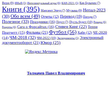
Верн
(9)
Кир Булычев
(7)
Интеллектуальный игры
(6)
ИИиЯ
(5)
КАН-2021
(5)
Книги
(395)
Непал-2023
Музыка
(9)
Маргарет Этвуд
(7)
Обо всем
(49)
(30)
Перевод
(19)
Отчеты
(12)
Погода
(7)
Полезное
(33)
Праздники
(16)
Пусть будет
(10)
Пруст
(7)
Ремарк
(6)
Стивен Кинг
(22)
Сага о Форсайтах
(16)
Терри
Рецепты
(6)
Футбол
(56)
Фильмы
(21)
Пратчетт
(15)
Хабр
(12)
ЧЕ-2020
ЧМ-2018
(32)
Электронный
(14)
ЧМ-2022
(10)
Эксперименты
(5)
документооборот
(21)
Юмор
(25)
Толмачев Павел Владимирович