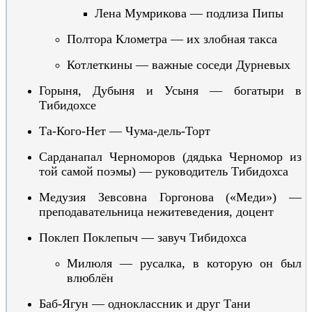
Лена Мум
рикова — подлиза Пипы
Полтора Клометра — их злобная такса
Котлеткины — важные соседи Дурневых
Горыня, Дубыня и Усыня —
богатыри в
Тибидохсе
Та-Кого-Нет — Чума
-дель-Торт
Сарданапал Черноморов
(дядька Черномор из
той самой поэмы)
—
руководитель Тибидохса
Медузия Зевсовна Горгонова
(«Меди»)
—
преподавательница нежитеведения, доцент
Покл
е
п Покл
епыч — завуч Тибидохса
Милюля — русалка, в которую он был
влюблён
Баб-Ягун — одноклассник
и друг
Тани