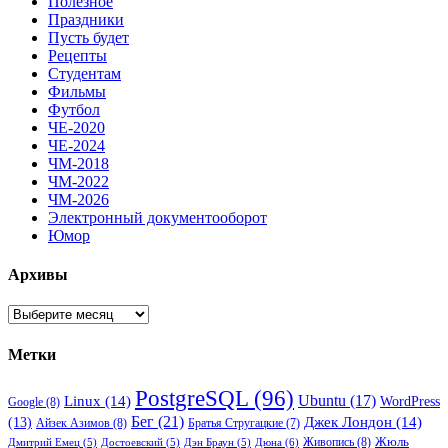
Полезное
Праздники
Пусть будет
Рецепты
Студентам
Фильмы
Футбол
ЧЕ-2020
ЧЕ-2024
ЧМ-2018
ЧМ-2022
ЧМ-2026
Электронный документооборот
Юмор
Архивы
Архивы
Метки
PostgreSQL
(96)
Ubuntu
(17)
Linux
(14)
WordPress
Google
(8)
Бег
(21)
(13)
Джек Лондон
(14)
Айзек Азимов
(8)
Братья Стругацкие
(7)
Жюль
Живопись
(8)
Дюна
(6)
Дмитрий Емец
(5)
Достоевский
(5)
Дэн Браун
(5)