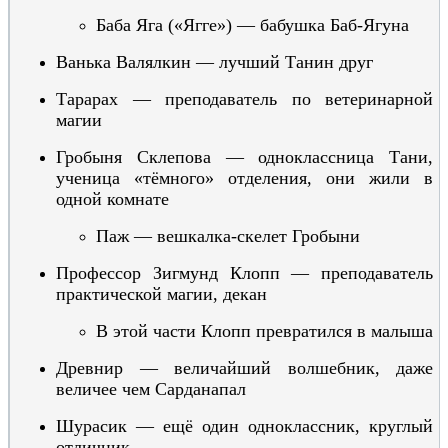
Баба Яга
(«Ягге») — бабушка Баб-Ягуна
Ванька Валялкин — лучший Танин друг
Тарарах — преподаватель по ветеринарной
магии
Гробы
ня Склепова — одноклассница Тани,
ученица «тёмного» отделения, они жили в
одной комнате
Паж — вешкалка-скелет Гробыни
Профессор Зигмунд Клопп — преподаватель
практической магии, декан
В этой части Клопп превратился в малыша
Древнир —
величайший волшебник, даже
величее чем Сарданапал
Шурасик — ещё один одноклассник, круглый
отличник