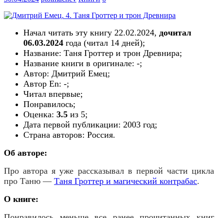
Начал читать эту книгу
22.02.2024
,
дочитал
06.03.2024
года (читал
14
дней);
Название: Таня Гроттер и трон Древнира;
Название книги в оригинале: -;
Автор: Дмитрий Емец;
Автор En: -;
Читал впервые;
Понравилось;
Оценка:
3.5
из 5;
Дата первой публикации:
2003
год;
Страна авторов:
Россия
.
Об авторе:
Про автора я уже рассказывал в первой части цикла
про Таню —
Таня Гроттер и магический контрабас
.
О книге:
Понравилось меньше все ранее прочитанных книг