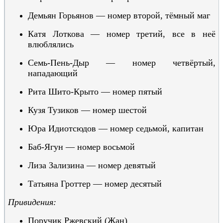
Демьян Горьянов — номер второй, тёмный маг
Катя Лоткова — номер третий, все в неё
влюблялись
Семь-Пень-Дыр — номер четвёртый,
нападающий
Рита Шито-Крыто — номер пятый
Кузя Тузиков — номер шестой
Юра Идиотсю
дов — номер седьмой, капитан
Баб-Я
гун
— номер восьмой
Лиза
З
а
л
и
з
и
на — номер девятый
Татьяна Гроттер — номер десятый
Привидения:
Поручик Рже
вский
(Жан)