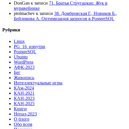
DonGan
к записи
71. Братья Стругацкие. Жук в
муравейнике
ptolmachev
к записи
38. Домбровская Г., Новиков Б.,
Бейликова А. Оптимизация запросов в PostgreSQL
Рубрики
Linux
PG_16_изнутри
PostgreSQL
Ubuntu
WordPress
АФК-2023
Бег
Живопись
Интеллектуальные игры
КАм-2024
КАН-2021
КАН-2023
КАН-2025
Книги
Непал-2023
О блоге
Обо всем