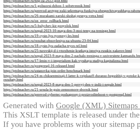
https://ptolmachev.ru/beg-za-2022-god.html
https://ptolmachev.ru/1-golsuorsi-dzhon-1-sobstvennik.html
https://ptolmachev.ru/perevod-arctype-xuki-sekretnaya-funkciya-obespechivayushhaya-rabotu
https://ptolmachev.ru/26-murakami-xaruki-slushaj-pesnyu-vetra.html
https://ptolmachev.ru/on_error_rollback.html
https://ptolmachev.ru/5-bulychev-kir-posyolok.html
https://ptolmachev.ru/nepal-2023-10-maya-den-3-moi-temy-na-treninge.html
https://ptolmachev.ru/19-cysin-lyu-tyomnyj-les.html
https://ptolmachev.ru/rezultat-obnovleniya-na-ubuntu-23-04.html
https://ptolmachev.ru/18-cysin-lyu-zadacha-tryox-tel.html
https://ptolmachev.ru/25-turovskij-d-i-vtorzhenie-kratkaya-istoriya-russkix-xakerov.html
https://ptolmachev.ru/nepal-2023-9-maya-den-2-nachalo-treninga-v-universitete-katmandu.ht
https://ptolmachev.ru/17-lenin-v-i-imperializm-kak-vysshaya-stadiya-kapitalizma.html
https://ptolmachev.ru/postgresql-16-released.html
https://ptolmachev.ru/ustanovka-join-order-benchmark.html
https://ptolmachev.ru/24-m-chiksentmixaji-f-latter-k-vejnkauff-duranso-begushhij-v-potoke-k
rezultaty.html
https://ptolmachev.ru/nepal-2023-8-maya-den-1-pervyj-den-v-indii-i-nepale.html
https://ptolmachev.ru/21-ursula-le-guin-zemnomore-sbornik.html
https://ptolmachev.ru/perevod-cybertec-podzaprosy-i-proizvoditelnost-v-postgresql.html
Generated with
Google (XML) Sitemaps G
This XSLT template is released under the
If you have problems with your sitemap p