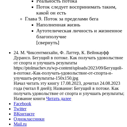
Реальность потока
Поток следует воспринимать таким,
какой он есть
Глава 9. Поток за пределами бега
Наполненная жизнь
Аутотелическая личность и жизненное
благополучие
[свернуть]
24. М. Чиксентмихайи, Ф. Латтер, К. Вейнкауфф
Дурансо. Бегущий в потоке. Как получать удовольствие
от спорта и улучшать результаты
https://ptolmachev.ru/wp-content/uploads/2023/09/Бегущий-
в-потоке.-Как-получать-удовольствие-от-спорта-и-
улучшать-результаты-150x150.jpg
Начал читать эту книгу 17.08.2023, дочитал 24.08.2023
года (читал 8 дней); Название: Бегущий в потоке. Как
получать удовольствие от спорта и улучшать результаты;
Название книги
Читать далее
Facebook
Twitter
ВКонтакте
Одноклассники
Mail.ru