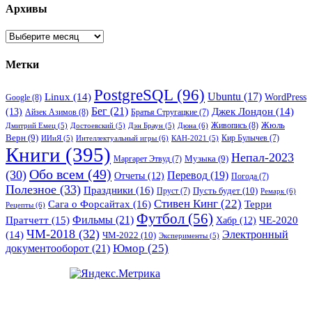
Архивы
Архивы
Метки
PostgreSQL
(96)
Ubuntu
(17)
Linux
(14)
WordPress
Google
(8)
Бег
(21)
(13)
Джек Лондон
(14)
Айзек Азимов
(8)
Братья Стругацкие
(7)
Жюль
Живопись
(8)
Дюна
(6)
Дмитрий Емец
(5)
Достоевский
(5)
Дэн Браун
(5)
Верн
(9)
Кир Булычев
(7)
Интеллектуальный игры
(6)
ИИиЯ
(5)
КАН-2021
(5)
Книги
(395)
Непал-2023
Музыка
(9)
Маргарет Этвуд
(7)
Обо всем
(49)
(30)
Перевод
(19)
Отчеты
(12)
Погода
(7)
Полезное
(33)
Праздники
(16)
Пусть будет
(10)
Пруст
(7)
Ремарк
(6)
Стивен Кинг
(22)
Сага о Форсайтах
(16)
Терри
Рецепты
(6)
Футбол
(56)
Фильмы
(21)
Пратчетт
(15)
Хабр
(12)
ЧЕ-2020
ЧМ-2018
(32)
Электронный
(14)
ЧМ-2022
(10)
Эксперименты
(5)
документооборот
(21)
Юмор
(25)