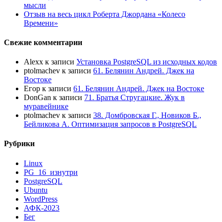
мысли
Отзыв на весь цикл Роберта Джордана «Колесо
Времени»
Свежие комментарии
Alexx
к записи
Установка PostgreSQL из исходных кодов
ptolmachev
к записи
61. Белянин Андрей. Джек на
Востоке
Егор
к записи
61. Белянин Андрей. Джек на Востоке
DonGan
к записи
71. Братья Стругацкие. Жук в
муравейнике
ptolmachev
к записи
38. Домбровская Г., Новиков Б.,
Бейликова А. Оптимизация запросов в PostgreSQL
Рубрики
Linux
PG_16_изнутри
PostgreSQL
Ubuntu
WordPress
АФК-2023
Бег