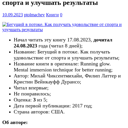
спорта и улучшать результаты
10.09.2023
ptolmachev
Книги
0
Начал читать эту книгу
17.08.2023
,
дочитал
24.08.2023
года (читал
8
дн
ей
);
Название: Бегущий в потоке. Как получать
удовольствие от спорта и улучшать результаты;
Название книги в оригинале: Running glow.
Mental immersion technique for better running;
Автор: Михай Чиксентмихайи, Филип Латтер и
Кристин Вейнкауфф Дурансо;
Читал впервые;
Не понравилось;
Оценка:
3
из 5;
Дата первой публикации:
2017
год;
Страна авторов:
США
.
Об авторе: