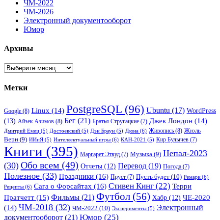
ЧМ-2022
ЧМ-2026
Электронный документооборот
Юмор
Архивы
Архивы
Метки
PostgreSQL
(96)
Ubuntu
(17)
Linux
(14)
WordPress
Google
(8)
Бег
(21)
(13)
Джек Лондон
(14)
Айзек Азимов
(8)
Братья Стругацкие
(7)
Жюль
Живопись
(8)
Дюна
(6)
Дмитрий Емец
(5)
Достоевский
(5)
Дэн Браун
(5)
Верн
(9)
Кир Булычев
(7)
Интеллектуальный игры
(6)
ИИиЯ
(5)
КАН-2021
(5)
Книги
(395)
Непал-2023
Музыка
(9)
Маргарет Этвуд
(7)
Обо всем
(49)
(30)
Перевод
(19)
Отчеты
(12)
Погода
(7)
Полезное
(33)
Праздники
(16)
Пусть будет
(10)
Пруст
(7)
Ремарк
(6)
Стивен Кинг
(22)
Сага о Форсайтах
(16)
Терри
Рецепты
(6)
Футбол
(56)
Фильмы
(21)
Пратчетт
(15)
Хабр
(12)
ЧЕ-2020
ЧМ-2018
(32)
Электронный
(14)
ЧМ-2022
(10)
Эксперименты
(5)
документооборот
(21)
Юмор
(25)