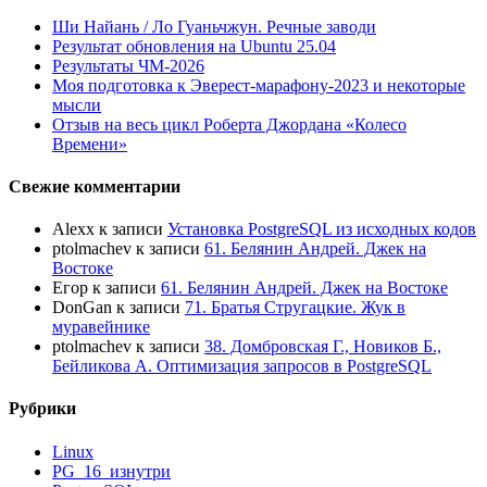
Ши Найань / Ло Гуаньчжун. Речные заводи
Результат обновления на Ubuntu 25.04
Результаты ЧМ-2026
Моя подготовка к Эверест-марафону-2023 и некоторые
мысли
Отзыв на весь цикл Роберта Джордана «Колесо
Времени»
Свежие комментарии
Alexx
к записи
Установка PostgreSQL из исходных кодов
ptolmachev
к записи
61. Белянин Андрей. Джек на
Востоке
Егор
к записи
61. Белянин Андрей. Джек на Востоке
DonGan
к записи
71. Братья Стругацкие. Жук в
муравейнике
ptolmachev
к записи
38. Домбровская Г., Новиков Б.,
Бейликова А. Оптимизация запросов в PostgreSQL
Рубрики
Linux
PG_16_изнутри