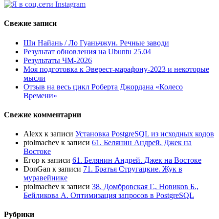
Свежие записи
Ши Найань / Ло Гуаньчжун. Речные заводи
Результат обновления на Ubuntu 25.04
Результаты ЧМ-2026
Моя подготовка к Эверест-марафону-2023 и некоторые
мысли
Отзыв на весь цикл Роберта Джордана «Колесо
Времени»
Свежие комментарии
Alexx
к записи
Установка PostgreSQL из исходных кодов
ptolmachev
к записи
61. Белянин Андрей. Джек на
Востоке
Егор
к записи
61. Белянин Андрей. Джек на Востоке
DonGan
к записи
71. Братья Стругацкие. Жук в
муравейнике
ptolmachev
к записи
38. Домбровская Г., Новиков Б.,
Бейликова А. Оптимизация запросов в PostgreSQL
Рубрики