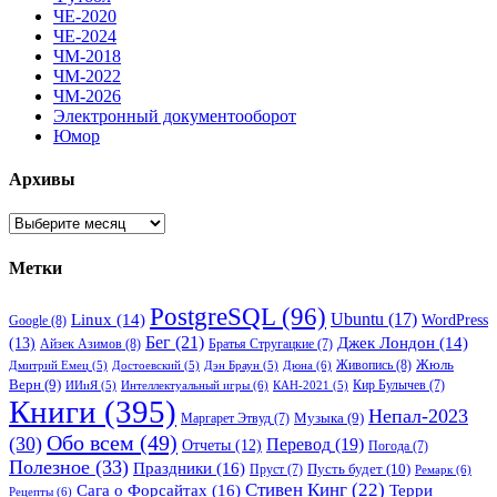
ЧЕ-2020
ЧЕ-2024
ЧМ-2018
ЧМ-2022
ЧМ-2026
Электронный документооборот
Юмор
Архивы
Архивы
Метки
PostgreSQL
(96)
Ubuntu
(17)
Linux
(14)
WordPress
Google
(8)
Бег
(21)
(13)
Джек Лондон
(14)
Айзек Азимов
(8)
Братья Стругацкие
(7)
Жюль
Живопись
(8)
Дюна
(6)
Дмитрий Емец
(5)
Достоевский
(5)
Дэн Браун
(5)
Верн
(9)
Кир Булычев
(7)
Интеллектуальный игры
(6)
ИИиЯ
(5)
КАН-2021
(5)
Книги
(395)
Непал-2023
Музыка
(9)
Маргарет Этвуд
(7)
Обо всем
(49)
(30)
Перевод
(19)
Отчеты
(12)
Погода
(7)
Полезное
(33)
Праздники
(16)
Пусть будет
(10)
Пруст
(7)
Ремарк
(6)
Стивен Кинг
(22)
Сага о Форсайтах
(16)
Терри
Рецепты
(6)