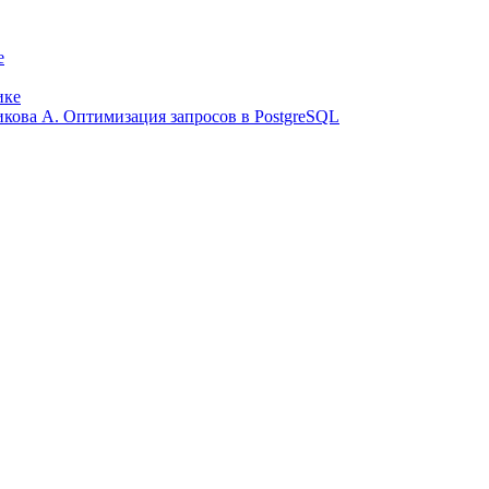
е
ике
ликова А. Оптимизация запросов в PostgreSQL