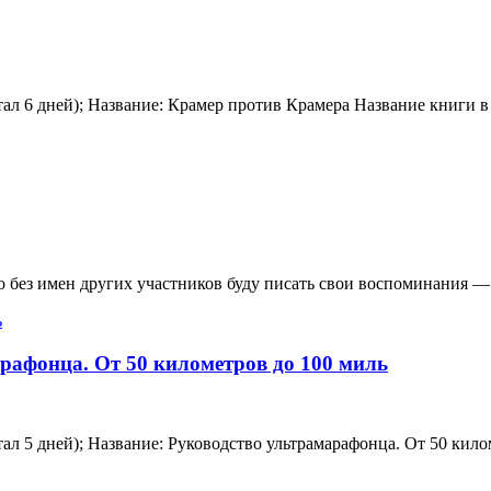
читал 6 дней); Название: Крамер против Крамера Название книги 
 без имен других участников буду писать свои воспоминания — 
арафонца. От 50 километров до 100 миль
читал 5 дней); Название: Руководство ультрамарафонца. От 50 ки