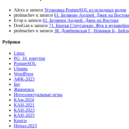
Alexx
к записи
Установка PostgreSQL из исходных кодов
ptolmachev
к записи
61. Белянин Андрей. Джек на Восток
Егор
к записи
61. Белянин Андрей. Джек на Востоке
DonGan
к записи
71. Братья Стругацкие. Жук в муравейн
ptolmachev
к записи
38. Домбровская Г., Новиков Б., Бей
Рубрики
Linux
PG_16_изнутри
PostgreSQL
Ubuntu
WordPress
АФК-2023
Бег
Живопись
Интеллектуальные игры
КАм-2024
КАН-2021
КАН-2023
КАН-2025
Книги
Непал-2023