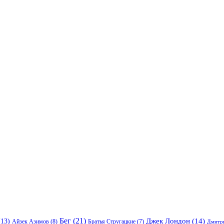
Бег
(21)
13)
Джек Лондон
(14)
Айзек Азимов
(8)
Братья Стругацкие
(7)
Дмитр