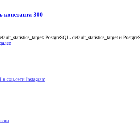
сь константа 300
statistics_target: PostgreSQL. default_statistics_target и Postgre
далее
ысли