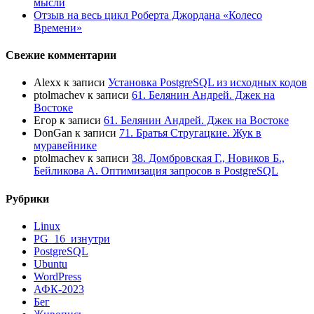
мысли
Отзыв на весь цикл Роберта Джордана «Колесо
Времени»
Свежие комментарии
Alexx
к записи
Установка PostgreSQL из исходных кодов
ptolmachev
к записи
61. Белянин Андрей. Джек на
Востоке
Егор
к записи
61. Белянин Андрей. Джек на Востоке
DonGan
к записи
71. Братья Стругацкие. Жук в
муравейнике
ptolmachev
к записи
38. Домбровская Г., Новиков Б.,
Бейликова А. Оптимизация запросов в PostgreSQL
Рубрики
Linux
PG_16_изнутри
PostgreSQL
Ubuntu
WordPress
АФК-2023
Бег