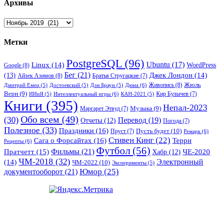
Архивы
Архивы
Метки
PostgreSQL
(96)
Ubuntu
(17)
Linux
(14)
WordPress
Google
(8)
Бег
(21)
(13)
Джек Лондон
(14)
Айзек Азимов
(8)
Братья Стругацкие
(7)
Жюль
Живопись
(8)
Дюна
(6)
Дмитрий Емец
(5)
Достоевский
(5)
Дэн Браун
(5)
Верн
(9)
Кир Булычев
(7)
Интеллектуальный игры
(6)
ИИиЯ
(5)
КАН-2021
(5)
Книги
(395)
Непал-2023
Музыка
(9)
Маргарет Этвуд
(7)
Обо всем
(49)
(30)
Перевод
(19)
Отчеты
(12)
Погода
(7)
Полезное
(33)
Праздники
(16)
Пусть будет
(10)
Пруст
(7)
Ремарк
(6)
Стивен Кинг
(22)
Сага о Форсайтах
(16)
Терри
Рецепты
(6)
Футбол
(56)
Фильмы
(21)
Пратчетт
(15)
Хабр
(12)
ЧЕ-2020
ЧМ-2018
(32)
Электронный
(14)
ЧМ-2022
(10)
Эксперименты
(5)
документооборот
(21)
Юмор
(25)