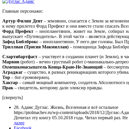
Главные персонажи:
Артур Филип Дент
– землянин, спасается с Земли за мгновен
к нему прилетел Форд Префект и они вместе стали спасать Вс
Форд Префект
– инопланетянин, живет на Земле, собирал н
выпускает «Путеводитель». В этой части – является действую
Зафод Библброкс
– инопланетянин. У него две головы. Был Пр
Триллиан (Трисия Макмиллан)
– помощница Зафода Библброкс
Слартибартфаст
– участвует в создании планет (и Земли), в ч
Марвин
(робот) – вечно грустный робот («маниакально-депрес
Охмешконасыпатель Конца-Краю-Не-Знающий
– бессмертн
Аграджаг
– существо, в разных реинкарнациях которого убива
Тор
– бог-громовержец.
Хактар
– самый мощный компьютер, создатель Абсолютного о
Прак
– свидетель, которому дали эликсир правды.
[свернуть]
28. Адамс Дуглас. Жизнь, Вселенная и всё остальное
https://ptolmachev.ru/wp-content/uploads/2018/12/Дуглас-
Дочитал эту книгу 05.10.2018 года. Читал первый раз. Н
далее
Facebook