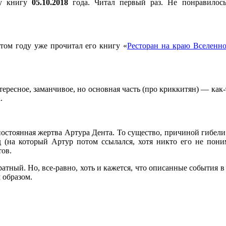
ту книгу
05.10.2018
года. Читал первый раз. Не понравилось
этом году уже прочитал его книгу «
Ресторан на краю Вселенн
ересное, заманчивое, но основная часть (про криккитян) — как-
.
остоянная жертва Артура Дента. То существо, причиной гибели
 (на который Артур потом ссылался, хотя никто его не пони
ов.
ный. Но, все-равно, хоть и кажется, что описанные события в кн
 образом.