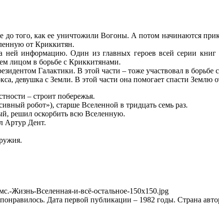
ие до того, как ее уничтожили Вогоны. А потом начинаются при
еленную от Криккитян.
а ней информацию. Один из главных героев всей серии книг (
щем лицом в борьбе с Криккитянами.
езидентом Галактики. В этой части – тоже участвовал в борьбе 
а, девушка с Земли. В этой части она помогает спасти Землю 
астности – строит побережья.
сивный робот»), старше Вселенной в тридцать семь раз.
ый, решил оскорбить всю Вселенную.
л Артур Дент.
ружия.
Адамс.-Жизнь-Вселенная-и-всё-остальное-150x150.jpg
е понравилось. Дата первой публикации – 1982 годы. Страна авт