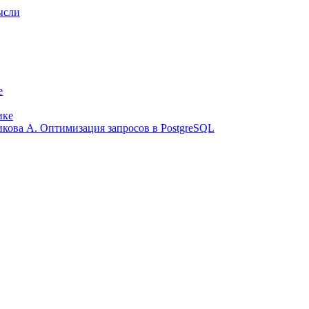
ысли
е
ике
ликова А. Оптимизация запросов в PostgreSQL