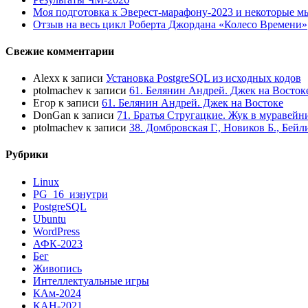
Моя подготовка к Эверест-марафону-2023 и некоторые м
Отзыв на весь цикл Роберта Джордана «Колесо Времени»
Свежие комментарии
Alexx
к записи
Установка PostgreSQL из исходных кодов
ptolmachev
к записи
61. Белянин Андрей. Джек на Восток
Егор
к записи
61. Белянин Андрей. Джек на Востоке
DonGan
к записи
71. Братья Стругацкие. Жук в муравейн
ptolmachev
к записи
38. Домбровская Г., Новиков Б., Бей
Рубрики
Linux
PG_16_изнутри
PostgreSQL
Ubuntu
WordPress
АФК-2023
Бег
Живопись
Интеллектуальные игры
КАм-2024
КАН-2021