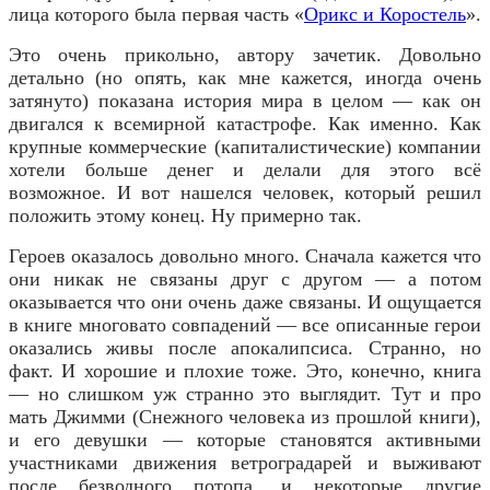
лица которого была первая часть «
Орикс и Коростель
».
Это очень прикольно, автору зачетик. Довольно
детально (но опять, как мне кажется, иногда очень
затянуто) показана история мира в целом — как он
двигался к всемирной катастрофе. Как именно. Как
крупные коммерческие (капиталистические) компании
хотели больше денег и делали для этого всё
возможное. И вот нашелся человек, который решил
положить этому конец. Ну примерно так.
Героев оказалось довольно много. Сначала кажется что
они никак не связаны друг с другом — а потом
оказывается что они очень даже связаны. И ощущается
в книге многовато совпадений — все описанные герои
оказались живы после апокалипсиса. Странно, но
факт. И хорошие и плохие тоже. Это, конечно, книга
— но слишком уж странно это выглядит. Тут и про
мать Джимми (Снежного человека из прошлой книги),
и его девушки — которые становятся активными
участниками движения ветроградарей и выживают
после безводного потопа, и некоторые другие