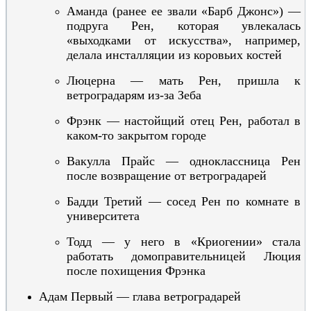
Аманда
(ранее ее звали «Барб Джонс»)
—
подруга Рен, которая увлекалась
«выходками от искусства»,
например,
делала инсталляции из коровьих костей
Люцерна — мать Рен,
пришла к
ветроградарям из-за Зеба
Фрэнк — настойщий отец Рен,
работал в
каком-то закрытом городе
Вакулла Прайс — одноклассница Рен
после возвращение от ветроградарей
Бадди Третий — сосед Рен по комнате в
университета
Тодд — у него в «Криогении» стала
работать домоправительницей Люция
после похищения
Ф
рэнка
Адам Первый — глава ветроградарей