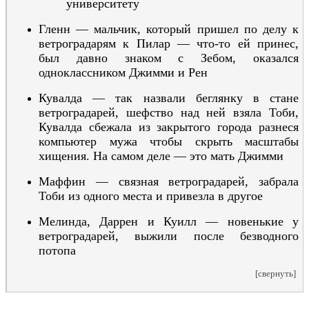
университету
Гленн — мальчик, который пришел по делу к
ветроградарям
к Пилар —
что-то ей принес
,
был давно знаком с Зебом,
оказался
одноклассником Джимми и Рен
Кувалда — так назвали беглянку в стане
ветроградарей, шефство над ней взяла Тоби,
Кувалда сбежала из закрытого города разнеся
компьютер мужа чтобы скрыть масштабы
хищения. На самом деле — это мать Джимми
Маффин — связная ветроградарей, забрала
Тоби из одного места и привезла в другое
Мелинда, Даррен и Куилл — новенькие у
ветроградарей, выжили после безводного
потопа
[свернуть]