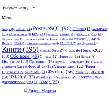
Архивы
Метки
PostgreSQL
(96)
Ubuntu
(17)
Linux
(14)
WordPress
Google
(8)
Бег
(21)
(13)
Джек Лондон
(14)
Айзек Азимов
(8)
Братья Стругацкие
(7)
Жюль
Живопись
(8)
Дюна
(6)
Дмитрий Емец
(5)
Достоевский
(5)
Дэн Браун
(5)
Верн
(9)
Кир Булычев
(7)
Интеллектуальный игры
(6)
ИИиЯ
(5)
КАН-2021
(5)
Книги
(395)
Непал-2023
Музыка
(9)
Маргарет Этвуд
(7)
Обо всем
(49)
(30)
Перевод
(19)
Отчеты
(12)
Погода
(7)
Полезное
(33)
Праздники
(16)
Пусть будет
(10)
Пруст
(7)
Ремарк
(6)
Стивен Кинг
(22)
Сага о Форсайтах
(16)
Терри
Рецепты
(6)
Футбол
(56)
Фильмы
(21)
Пратчетт
(15)
Хабр
(12)
ЧЕ-2020
ЧМ-2018
(32)
Электронный
(14)
ЧМ-2022
(10)
Эксперименты
(5)
документооборот
(21)
Юмор
(25)