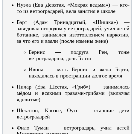
Нуэла (Ева Девятая, «
Мокрая ведьма»
) — кто-
то из ветроградарей,
вела занятия в школе
Бэрт (Адам Тринадцатый, «
Шишка»
) —
заведовал огородом у ветроградарей,
учил детей
ботанике,
занимался изготовлением наркотив,
за что его и взяли (после измены жене)
Бернис —
подруга Рен,
тоже
ветроградарша,
дочь Бэрта
Ивона — мать Бернис
и жена Бэрта
,
находилась в пространции долгое время
Пилар (Ева Шестая, «
Гриб»
) — занималась
мёдом и всякими травами-грибами (включая
ядовитые)
Шек
лтон
, Кроз
ье
,
Оу
т
с
— старшие дети
ветроградарей
Фило
Т
уман
— ветроградарь, учил детей