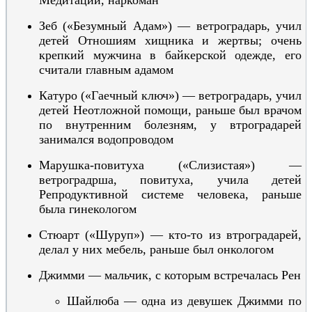
Медитации,
наркоман
Зеб
(«Безумный Адам»)
— ветроградарь, учил
детей Отношиям хищника и жертвы;
очень
крепкий мужчина
в байкерской одежде
, его
считали главным адамом
Катуро
(«Гаечный ключ»)
— ветроградарь, учил
детей Неотложной помощи,
раньше был врачом
по внутренним болезням, у втроградарей
занимался водопроводом
Мар
у
шка-повитуха
(«Слизистая»)
—
ветроградрша, повитуха, учила детей
Репродуктивной системе человека,
раньше
была гинекологом
Стюарт («Шуруп») — кто-то из втроградарей,
делал у них мебель,
раньше был онкологом
Джимми — мальчик, с которым встречалась Рен
Шайлюба — одна из девушек Джимми по