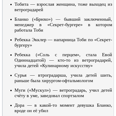
Тобита — взрослая женщина, тоже выходец из
ветроградарей
Бланко
(«Брюхо»)
— бывший заключенный,
менеджер в «Секрет-бургере» в котором
работала Тоби
Ребекка Экклер — напарница Тоби по «Секрет-
бургеру»
Ребекка
(«Соль с перцем»,
стала Евой
Одиннадцатой
)
— кто-то из ветроградарей,
учила детей «Кулинарному искусству»
Сурья — втроградарша, учила детей шить,
раньше была хирургом-офтальмологом
Муги
(«Мускул»)
— ветроград
арь
, учил детей
счёту в уме,
заведовал спортзалом
Дора — в какой-то момент девушка Бланко,
вроде он её убил