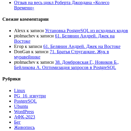
Отзыв на весь цикл Роберта Джордана «Колесо
Времени»
Свежие комментарии
Alexx
к записи
Установка PostgreSQL из исходных кодов
ptolmachev
к записи
61. Белянин Андрей. Джек на
Востоке
Егор
к записи
61. Белянин Андрей. Джек на Востоке
DonGan
к записи
71. Братья Стругацкие. Жук в
муравейнике
ptolmachev
к записи
38. Домбровская Г., Новиков Б.,
Бейликова А. Оптимизация запросов в PostgreSQL
Рубрики
Linux
PG_16_изнутри
PostgreSQL
Ubuntu
WordPress
АФК-2023
Бег
Живопись