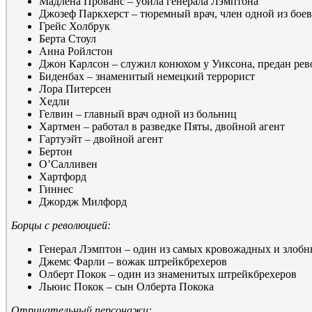
Мадлена Прованс – убила генерала Лэмптона
Джозеф Паркхерст – тюремный врач, член одной из бое
Грейс Холбрук
Берта Стоул
Анна Ройлстон
Джон Карлсон – служил конюхом у Уиксона, предан ре
Биденбах – знаменитый немецкий террорист
Лора Питерсен
Хедли
Гелвин – главный врач одной из больниц
Хартмен – работал в разведке Пяты, двойной агент
Гартуэйт – двойной агент
Бертон
О’Салливен
Хартфорд
Гиннес
Джордж Милфорд
Борцы с революцией:
Генерал Лэмптон – один из самых кровожадных и злоб
Джемс Фарли – вожак штрейкбрехеров
Олберт Покок – один из знаменитых штрейкбрехеров
Льюис Покок – сын Олберта Покока
Отрицательный персонажи: