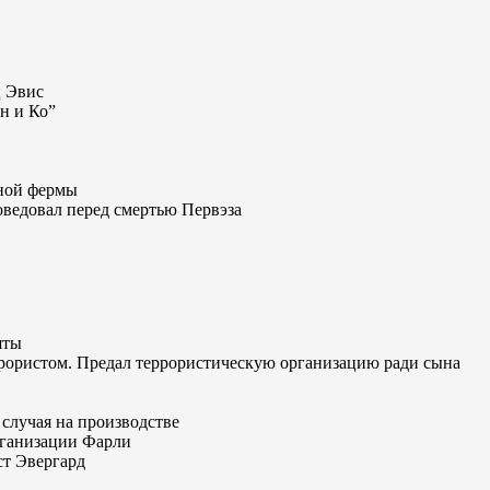
ц Эвис
н и Ко”
ной фермы
ведовал перед смертью Первэза
яты
ррористом. Предал террористическую организацию ради сына
случая на производстве
рганизации Фарли
ст Эвергард