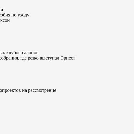
ии
собия по уходу
ексон
ных клубов-салонов
обрания, где резко выступал Эрнест
опроектов на рассмотрение