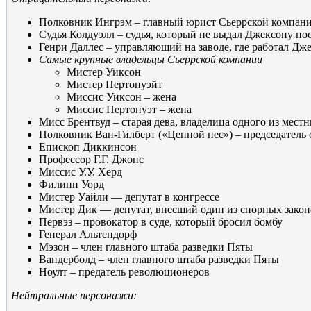
Полковник Ингрэм – главный юрист Сьеррской компан
Судья Колдуэлл – судья, который не выдал Джексону по
Генри Даллес – управляющий на заводе, где работал Дж
Самые крупные владельцы Сьеррской компании
Мистер Уиксон
Мистер Пертонуэйт
Миссис Уиксон – жена
Миссис Пертонуэт – жена
Мисс Брентвуд – старая дева, владелица одного из мест
Полковник Ван-Гилберт («Цепной пес») – председатель с
Епископ Диккинсон
Профессор Г.Г. Джонс
Миссис У.У. Херд
Филипп Уорд
Мистер Уайли — депутат в конгрессе
Мистер Дик — депутат, внесший один из спорных закон
Первэз – провокатор в суде, который бросил бомбу
Генерал Альтендорф
Мэзон – член главного штаба разведки Пяты
Вандерболд – член главного штаба разведки Пяты
Ноулт – предатель революционеров
Нейтральные персонажи: