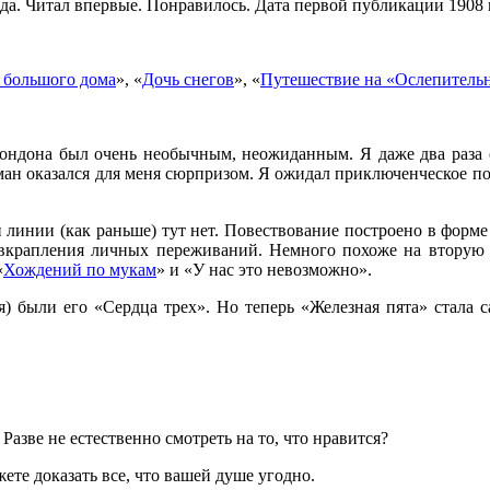
да. Читал впервые. Понравилось. Дата первой публикации 1908 
 большого дома
», «
Дочь снегов
», «
Путешествие на «Ослепитель
 Лондона был очень необычным, неожиданным. Я даже два раза
н оказался для меня сюрпризом. Я ожидал приключенческое пов
 линии (как раньше) тут нет. Повествование построено в форме 
 вкрапления личных переживаний. Немного похоже на вторую 
«
Хождений по мукам
» и «У нас это невозможно».
я) были его «Сердца трех». Но теперь «Железная пята» стала
азве не естественно смотреть на то, что нравится?
те доказать все, что вашей душе угодно.