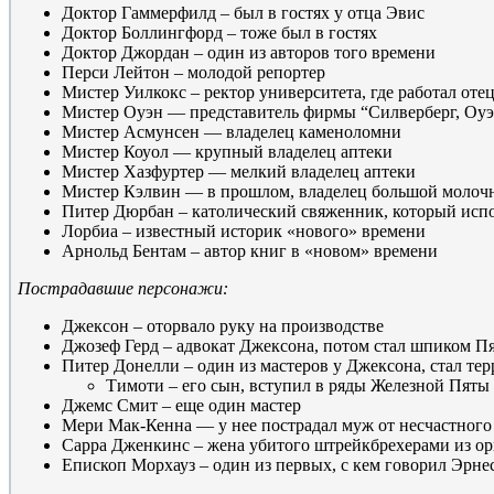
Доктор Гаммерфилд – был в гостях у отца Эвис
Доктор Боллингфорд – тоже был в гостях
Доктор Джордан – один из авторов того времени
Перси Лейтон – молодой репортер
Мистер Уилкокс – ректор университета, где работал оте
Мистер Оуэн — представитель фирмы “Силверберг, Оуэ
Мистер Асмунсен — владелец каменоломни
Мистер Коуол — крупный владелец аптеки
Мистер Хазфуртер — мелкий владелец аптеки
Мистер Кэлвин — в прошлом, владелец большой молоч
Питер Дюрбан – католический свяженник, который испо
Лорбиа – известный историк «нового» времени
Арнольд Бентам – автор книг в «новом» времени
Пострадавшие персонажи:
Джексон – оторвало руку на производстве
Джозеф Герд – адвокат Джексона, потом стал шпиком П
Питер Донелли – один из мастеров у Джексона, стал те
Тимоти – его сын, вступил в ряды Железной Пяты
Джемс Смит – еще один мастер
Мери Мак-Кенна — у нее пострадал муж от несчастного 
Сарра Дженкинс – жена убитого штрейкбрехерами из о
Епископ Морхауз – один из первых, с кем говорил Эрне