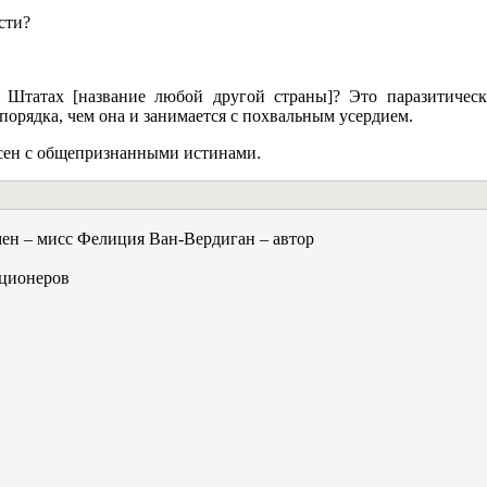
сти?
 Штатах [название любой другой страны]? Это паразитическ
орядка, чем она и занимается с похвальным усердием.
асен с общепризнанными истинами.
ен – мисс Фелиция Ван-Вердиган – автор
юционеров