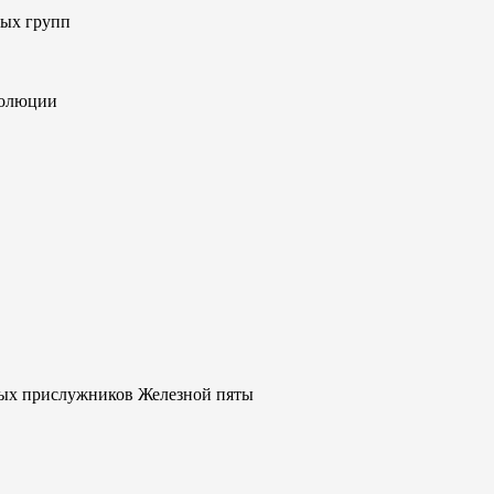
вых групп
волюции
ных прислужников Железной пяты