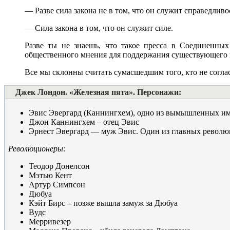
— Разве сила закона не в том, что он служит справедливо
— Сила закона в том, что он служит силе.
Разве ты не знаешь, что такое пресса в Соединенных
общественного мнения для поддержания существующего п
Все мы склонны считать сумасшедшим того, кто не согл
Джек Лондон. «Железная пята». Персонажи:
Эвис Эвергард (Каннингхем), одно из вымышленных им
Джон Каннингхем – отец Эвис
Эрнест Эвергард — муж Эвис. Один из главных револ
Революционеры:
Теодор Донелсон
Мэтью Кент
Артур Симпсон
Дюбуа
Кэйт Бирс – позже вышла замуж за Дюбуа
Вудс
Мерривезер