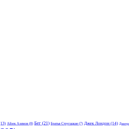
Бег
(21)
13)
Джек Лондон
(14)
Айзек Азимов
(8)
Братья Стругацкие
(7)
Дмитр