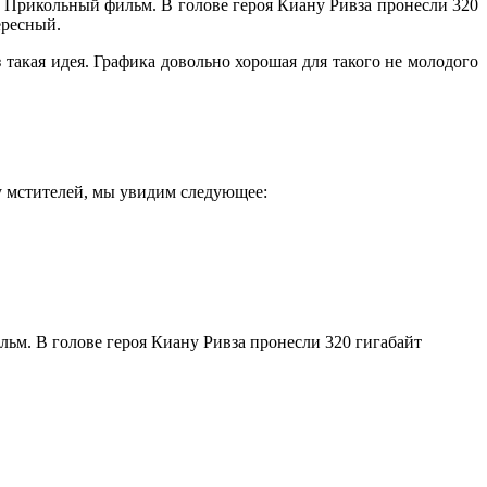
 Прикольный фильм. В голове героя Киану Ривза пронесли 320
ересный.
 такая идея. Графика довольно хорошая для такого не молодого
пу мстителей, мы увидим следующее:
ьм. В голове героя Киану Ривза пронесли 320 гигабайт