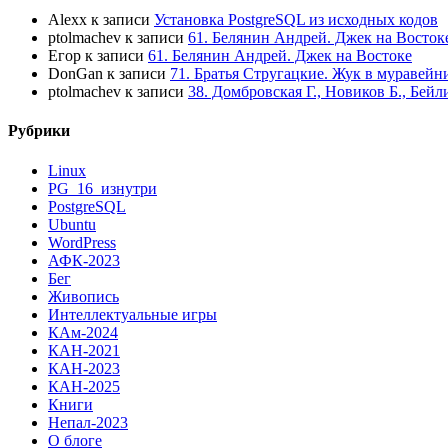
Alexx
к записи
Установка PostgreSQL из исходных кодов
ptolmachev
к записи
61. Белянин Андрей. Джек на Восток
Егор
к записи
61. Белянин Андрей. Джек на Востоке
DonGan
к записи
71. Братья Стругацкие. Жук в муравейн
ptolmachev
к записи
38. Домбровская Г., Новиков Б., Бей
Рубрики
Linux
PG_16_изнутри
PostgreSQL
Ubuntu
WordPress
АФК-2023
Бег
Живопись
Интеллектуальные игры
КАм-2024
КАН-2021
КАН-2023
КАН-2025
Книги
Непал-2023
О блоге