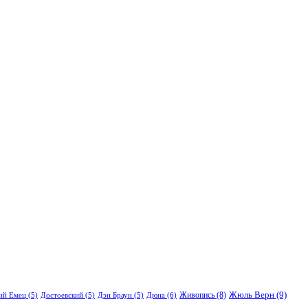
Жюль Верн
(9)
Живопись
(8)
Дюна
(6)
ий Емец
(5)
Достоевский
(5)
Дэн Браун
(5)