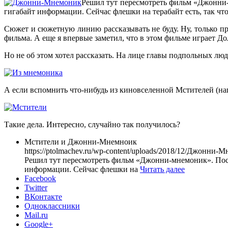
Решил тут пересмотреть фильм «Джонни-
гигабайт информации. Сейчас флешки на терабайт есть, так чт
Сюжет и сюжетную линию рассказывать не буду. Ну, только про
фильма. А еще я впервые заметил, что в этом фильме играет Дол
Но не об этом хотел рассказать. На лице главы подпольных лю
А если вспомнить что-нибудь из киновселенной Мстителей (на
Такие дела. Интересно, случайно так получилось?
Мстители и Джонни-Мнемноик
https://ptolmachev.ru/wp-content/uploads/2018/12/Джонни-
Решил тут пересмотреть фильм «Джонни-мнемоник». После
информации. Сейчас флешки на
Читать далее
Facebook
Twitter
ВКонтакте
Одноклассники
Mail.ru
Google+