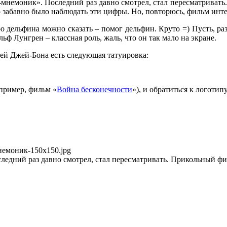
мнемоник». Последний раз давно смотрел, стал пересматривать.
о забавно было наблюдать эти цифры. Но, повторюсь, фильм инт
 дельфина можно сказать – помог дельфин. Круто =) Пусть, раз
ьф Лунгрен – классная роль, жаль, что он так мало на экране.
дей Джей-Бона есть следующая татуировка:
пример, фильм «
Война бесконечности
»), и обратиться к логоти
Мнемоник-150x150.jpg
дний раз давно смотрел, стал пересматривать. Прикольный фил