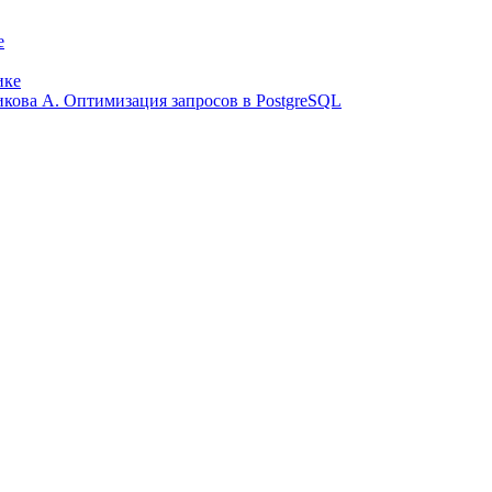
е
ике
ликова А. Оптимизация запросов в PostgreSQL