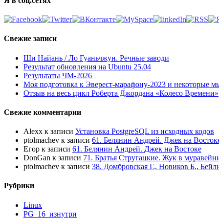
Я в соц.сетях
Свежие записи
Ши Найань / Ло Гуаньчжун. Речные заводи
Результат обновления на Ubuntu 25.04
Результаты ЧМ-2026
Моя подготовка к Эверест-марафону-2023 и некоторые м
Отзыв на весь цикл Роберта Джордана «Колесо Времени»
Свежие комментарии
Alexx
к записи
Установка PostgreSQL из исходных кодов
ptolmachev
к записи
61. Белянин Андрей. Джек на Восток
Егор
к записи
61. Белянин Андрей. Джек на Востоке
DonGan
к записи
71. Братья Стругацкие. Жук в муравейн
ptolmachev
к записи
38. Домбровская Г., Новиков Б., Бей
Рубрики
Linux
PG_16_изнутри