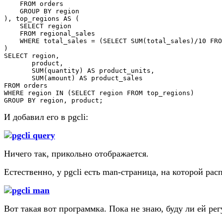
    FROM orders

    GROUP BY region

), top_regions AS (

    SELECT region

    FROM regional_sales

    WHERE total_sales = (SELECT SUM(total_sales)/10 FRO
)

SELECT region,

       product,

       SUM(quantity) AS product_units,

       SUM(amount) AS product_sales

FROM orders

WHERE region IN (SELECT region FROM top_regions)

И добавил его в pgcli:
Ничего так, прикольно отображается.
Естественно, у pgcli есть man-страница, на которой ра
Вот такая вот программка. Пока не знаю, буду ли ей ре