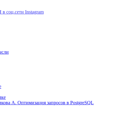
ысли
е
ике
ликова А. Оптимизация запросов в PostgreSQL