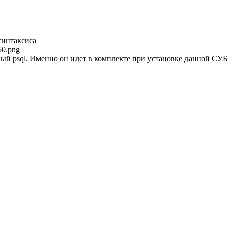
синтаксиса
50.png
ый psql. Именно он идет в комплекте при установке данной СУБД