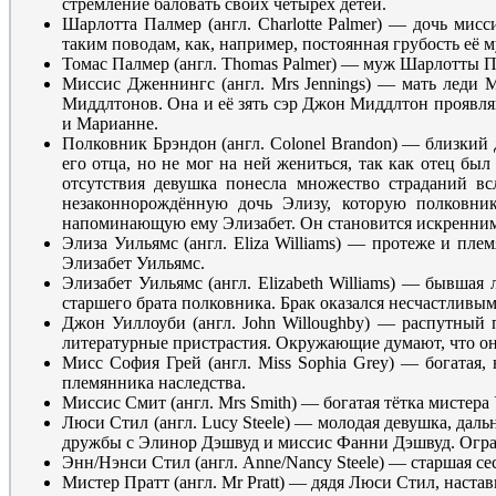
стремление баловать своих четырёх детей.
Шарлотта Палмер (англ. Charlotte Palmer) — дочь мис
таким поводам, как, например, постоянная грубость её
Томас Палмер (англ. Thomas Palmer) — муж Шарлотты П
Миссис Дженнингс (англ. Mrs Jennings) — мать леди 
Миддлтонов. Она и её зять сэр Джон Миддлтон проявля
и Марианне.
Полковник Брэндон (англ. Colonel Brandon) — близкий
его отца, но не мог на ней жениться, так как отец бы
отсутствия девушка понесла множество страданий всл
незаконнорождённую дочь Элизу, которую полковник
напоминающую ему Элизабет. Он становится искренним
Элиза Уильямс (англ. Eliza Williams) — протеже и пл
Элизабет Уильямс.
Элизабет Уильямс (англ. Elizabeth Williams) — бывша
старшего брата полковника. Брак оказался несчастливым.
Джон Уиллоуби (англ. John Willoughby) — распутный
литературные пристрастия. Окружающие думают, что о
Мисс София Грей (англ. Miss Sophia Grey) — богатая,
племянника наследства.
Миссис Смит (англ. Mrs Smith) — богатая тётка мистера
Люси Стил (англ. Lucy Steele) — молодая девушка, дал
дружбы с Элинор Дэшвуд и миссис Фанни Дэшвуд. Огранич
Энн/Нэнси Стил (англ. Anne/Nancy Steele) — старшая сес
Мистер Пратт (англ. Mr Pratt) — дядя Люси Стил, наста