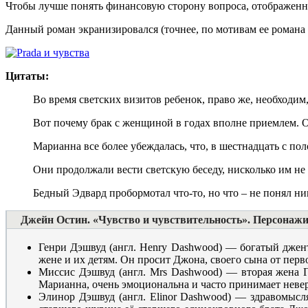
Чтобы лучше понять финансовую сторону вопроса, отображенн
Данный роман экранизировался (точнее, по мотивам ее романа
Цитаты:
Во время светских визитов ребенок, право же, необходим,
Вот почему брак с женщиной в годах вполне приемлем. Он
Марианна все более убеждалась, что, в шестнадцать с по
Они продолжали вести светскую беседу, нисколько им не 
Бедный Эдвард пробормотал что-то, но что – не понял ник
Джейн Остин. «Чувство и чувствительность». Персонажи
Генри Дэшвуд (англ. Henry Dashwood) — богатый джент
жене и их детям. Он просит Джона, своего сына от перво
Миссис Дэшвуд (англ. Mrs Dashwood) — вторая жена Ге
Марианна, очень эмоциональна и часто принимает невер
Элинор Дэшвуд (англ. Elinor Dashwood) — здравомысля