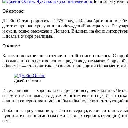
Дочитал эту книг
Об авторе:
Джейн Остин родилась в 1775 году, в Великобритании, в себе 
детство прошло среду книг и обсуждений литературы. Регуляр
и очень редко выезжала в Лондон. Видимо, на фоне литературно
Писала в жанре реализма.
О книге:
Какое-то двоякое впечатление от этой книги осталось. С од
возвышенно и одухотворенно, вроде как даже мягко. С другой
общества — это политика со всеми присущими ей элементами. 
Джейн Остин
И тема любви — хорошо так закручено всё, неожиданно. Читаеш
о чем и не догадывался даже. А потом еще и еще. И в краск
сидеть и сопереживать можно было бы под соответствующий а
Любовные треугольники, разбитые сердца, какие-то тайные тай
чувствительно описано глазами главных героинь (женщин) того
есть.