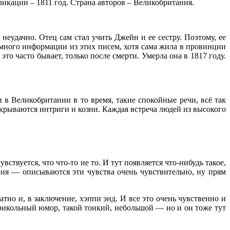
ликации – 1811 год. Страна авторов – Великобритания.
неудачно. Отец сам стал учить Джейн и ее сестру. Поэтому, ее
 много информации из этих писем, хотя сама жила в провинции
то часто бывает, только после смерти. Умерла она в 1817 году.
в Великобритании в то время, такие спокойные речи, всё так
крываются интриги и козни. Каждая встреча людей из высокого
вуется, что что-то не то. И тут появляется что-нибудь такое,
ния — описываются эти чувства очень чувствительно, ну прям
тно и, в заключение, хэппи энд. И все это очень чувственно и
 прикольный юмор, такой тонкий, небольшой — но и он тоже тут