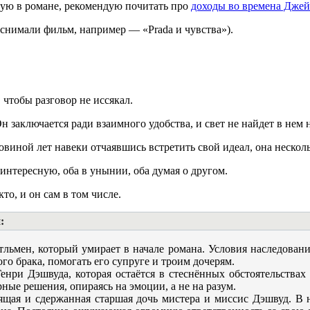
ую в романе, рекомендую почитать про
доходы во времена Дже
 снимали фильм, например — «Prada и чувства»).
 чтобы разговор не иссякал.
 заключается ради взаимного удобства, и свет не найдет в нем 
ловиной лет навеки отчаявшись встретить свой идеал, она нескол
интересную, оба в унынии, оба думая о другом.
то, и он сам в том числе.
:
льмен, который умирает в начале романа. Условия наследовани
го брака, помогать его супруге и троим дочерям.
нри Дэшвуда, которая остаётся в стеснённых обстоятельствах 
ные решения, опираясь на эмоции, а не на разум.
щая и сдержанная старшая дочь мистера и миссис Дэшвуд. В н