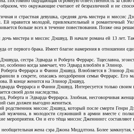
на. Постоянно ощущающая огромную ответственность за свою с
 образом, что окружающие считают её безразличной и не спосо
чная и страстная девушка, средняя дочь мистера и миссис Дэш
. Ей нравится молодой, привлекательный и романтичный Уилл
ивается больше всех в течение повествования. Позже она решае
.
дочь мистера и миссис Дэшвуд. В начале романа ей 13 лет. Та
да от первого брака. Имеет благие намерения в отношении еди
швуда, сестра Эдварда и Роберта Феррарс. Тщеславна, эгоист
е, особенно когда замечает, что Эдвард влюблён в Элинор.
т Роберта Феррарса и Фанни Дэшвуд. Влюбляется в Элинор Дэш
анили в секрете, опасаясь неодобрения семьи Феррарс. Его ма
слова. В конце женится на Элинор Дэшвуд.
т Эдварда Феррарса и Фанни Дэшвуд. Интересуется только свои
ется своей доли наследства.
уд, Роберта и Эдварда Феррарса. Злобная, несговорчивая женщи
рший сын должен выгодно жениться.
ий родственник миссис Дэшвуд, который после смерти Генри Дэ
вный мужчина, в молодости служивший в армии вместе с пол
тские мероприятия. Он и его тёща миссис Дженнингс составля
о необщительная жена сэра Джона Миддлтона. Более замкнутая,