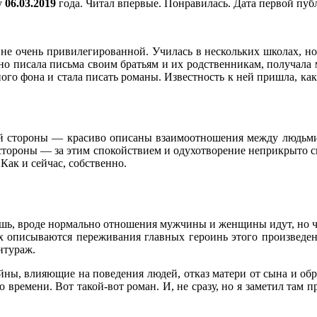
у
06.03.2019
года. Читал впервые. Понравилась. Дата первой пуб
не очень привилегированной. Училась в нескольких школах, но 
но писала письма своим братьям и их родственникам, получала
го фона и стала писать романы. Известность к ней пришла, как э
ной стороны — красиво описаны взаимоотношения между людьми 
 стороны — за этим спокойствием и одухотворение неприкрыто с
Как и сейчас, собственно.
ь, вроде нормально отношения мужчины и женщины идут, но чувст
ах описываются переживания главных героинь этого произведе
нтураж.
ны, влияющие на поведения людей, отказ матери от сына и обра
 времени. Вот такой-вот роман. И, не сразу, но я заметил там