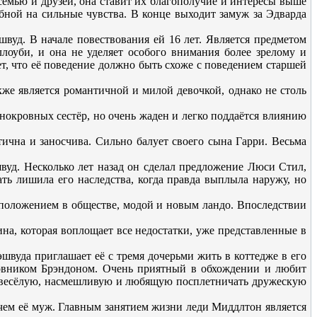
емью и друзей, она ставит их благополучие и интересы выше
бной на сильные чувства. В конце выходит замуж за Эдварда
вуд. В начале повествования ей 16 лет. Является предметом
оуби, и она не уделяет особого внимания более зрелому и
т, что её поведение должно быть схоже с поведением старшей
кже является романтичной и милой девочкой, однако не столь
нокровных сестёр, но очень жаден и легко поддаётся влиянию
ична и заносчива. Сильно балует своего сына Гарри. Весьма
вуд. Несколько лет назад он сделал предложение Люси Стил,
ть лишила его наследства, когда правда выплыла наружу, но
м положением в обществе, модой и новым ландо. Впоследствии
на, которая воплощает все недостатки, уже представленные в
швуда приглашает её с тремя дочерьми жить в коттедже в его
ковником Брэндоном. Очень приятный в обхождении и любит
ют весёлую, насмешливую и любящую посплетничать дружескую
 чем её муж. Главным занятием жизни леди Миддлтон является