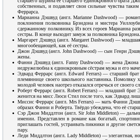
старшего шурина её старшего единокровного брата Джо
собственных, и подавляет свои сильные чувства таким
Феррарса.
Марианна Дэшвуд (англ. Marianne Dashwood) — романти
поклонения полковника Брэндона и мистера Уиллоуби
сдержанному полковнику. Из всех героев Марианна разв
сестры. В конце выходит замуж за полковника Брэндона
Маргарет Дэшвуд (англ. Margaret Dashwood) — младшая 
многообещающей, как её сестры.
Джон Дэшвуд (англ. John Dashwood) — сын Генри Дэшву
жены.
Фанни Дэшвуд (англ. Fanny Dashwood) — жена Джона Дэ
недружелюбна к единокровным сёстрам мужа и его мачех
Эдвард Феррарс (англ. Edward Ferrars) — старший бра
племяннице своего школьного наставника. Помолвку хр
молодой человек наотрез отказался отречься от своего 
Роберт Феррарс (англ. Robert Ferrars) — младший бра
женится на мисс Люси Стил после того, как Эдвард лиша
Миссис Феррарс (англ. Mrs Ferrars) — мать Фанни Дэшв
образах Фанни и Роберта. Твёрдо убеждена, что её ста
Сэр Джон Миддлтон (англ. Sir John Middleton) — дальн
имении. Представлен в романе как богатый, спорти
приглашать гостей, устраивать пикники и другие све
пару.
Леди Миддлтон (англ. Lady Middleton) — элегантная, н