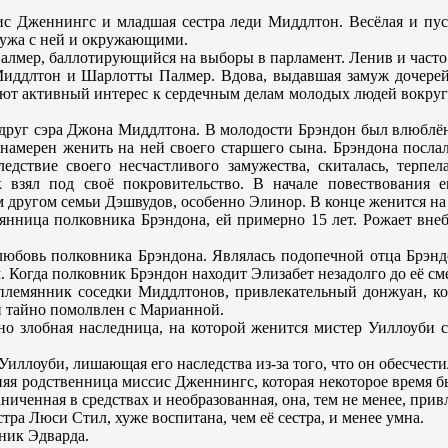
сис Дженнингс и младшая сестра леди Миддлтон. Весёлая и пус
 мужа с ней и окружающими.
алмер, баллотирующийся на выборы в парламент. Ленив и часто
Миддлтон и Шарлотты Палмер. Вдова, выдавшая замуж дочерей,
ют активный интерес к сердечным делам молодых людей вокруг 
 друг сэра Джона Миддлтона. В молодости Брэндон был влюблён
л намерен женить на ней своего старшего сына. Брэндона послал
едствие своего несчастливого замужества, скиталась, терпел
 взял под своё покровительство. В начале повествования е
 другом семьи Дэшвудов, особенно Элинор. В конце женится на
емянница полковника Брэндона, ей примерно 15 лет. Рожает вн
я любовь полковника Брэндона. Являлась подопечной отца Брэн
 Когда полковник Брэндон находит Элизабет незадолго до её смер
 племянник соседки Миддлтонов, привлекательный донжуан, к
н тайно помолвлен с Марианной.
 но злобная наследница, на которой женится мистер Уиллоуби 
 Уиллоуби, лишающая его наследства из-за того, что он обесчест
ьняя родственница миссис Дженнингс, которая некоторое время 
енная в средствах и необразованная, она, тем не менее, привле
тра Люси Стил, хуже воспитана, чем её сестра, и менее умна.
вник Эдварда.