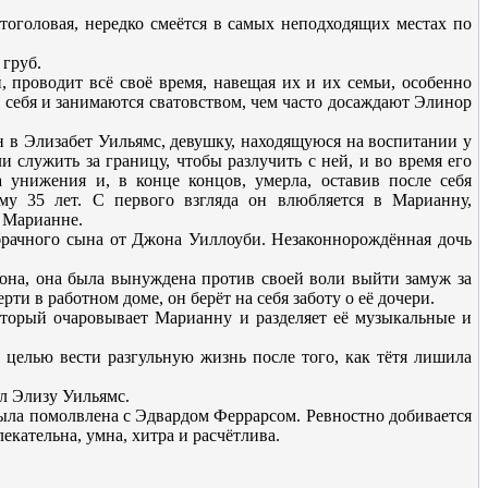
тоголовая, нередко смеётся в самых неподходящих местах по
 груб.
 проводит всё своё время, навещая их и их семьи, особенно
себя и занимаются сватовством, чем часто досаждают Элинор
 в Элизабет Уильямс, девушку, находящуюся на воспитании у
и служить за границу, чтобы разлучить с ней, и во время его
а унижения и, в конце концов, умерла, оставив после себя
му 35 лет. С первого взгляда он влюбляется в Марианну,
 Марианне.
ебрачного сына от Джона Уиллоуби. Незаконнорождённая дочь
дона, она была вынуждена против своей воли выйти замуж за
ти в работном доме, он берёт на себя заботу о её дочери.
оторый очаровывает Марианну и разделяет её музыкальные и
с целью вести разгульную жизнь после того, как тётя лишила
ил Элизу Уильямс.
была помолвлена с Эдвардом Феррарсом. Ревностно добивается
кательна, умна, хитра и расчётлива.