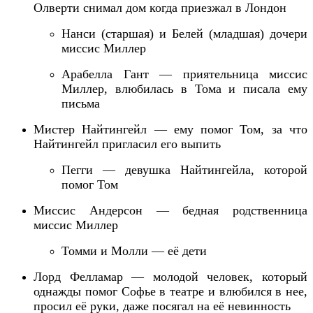
Олверти снимал дом когда приезжал в Лондон
Нанси (старшая) и Белей (младшая)
дочери
миссис Миллер
Арабелла
Гант — приятельница миссис
Миллер,
влюбилась в Тома и писала ему
письма
Мистер Найтингейл — ему помог Том,
за что
Найтингейл пригласил его выпить
Пегги — девушка Найтингейла, которой
помог Том
Миссис Андерсон — бедная родственница
миссис Миллер
Томми и Молли — её дети
Лорд Фелламар — молодой человек, который
однажды помог Софье в театре и влюбился в нее,
просил её руки,
даже посягал на её невинность