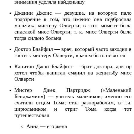
внимания уделяла найденышу
Дженни Джонс — девушка, на которую пало
подозрение в том, что именно она подбросила
мальчика мистеру Олверти;
в этот момент была
сиделкой мисс Олверти, т. к. мисс Олверти была
тогда сильно больна
Доктор Блайфил — врач, который часто заходил в
гости к мистеру Олверти,
врачом быть не хотел
Капитан
Джон
Блайфил — брат доктора, доктор
хотел чтобы капитан сманил на женитьбу мисс
Олверти
Мистер
Джек
Партридж
(«Маленький
Бенджамин»)
— учитель мальчиков,
именно его
считали отцом Тома;
стал разнорабочим, в т.ч.
цирюльником и стриг Тома когда тот
путешествовал
Анна — его жена