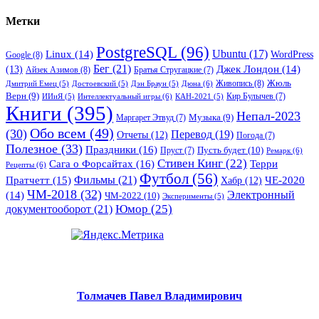
Метки
PostgreSQL
(96)
Ubuntu
(17)
Linux
(14)
WordPress
Google
(8)
Бег
(21)
(13)
Джек Лондон
(14)
Айзек Азимов
(8)
Братья Стругацкие
(7)
Жюль
Живопись
(8)
Дюна
(6)
Дмитрий Емец
(5)
Достоевский
(5)
Дэн Браун
(5)
Верн
(9)
Кир Булычев
(7)
Интеллектуальный игры
(6)
ИИиЯ
(5)
КАН-2021
(5)
Книги
(395)
Непал-2023
Музыка
(9)
Маргарет Этвуд
(7)
Обо всем
(49)
(30)
Перевод
(19)
Отчеты
(12)
Погода
(7)
Полезное
(33)
Праздники
(16)
Пусть будет
(10)
Пруст
(7)
Ремарк
(6)
Стивен Кинг
(22)
Сага о Форсайтах
(16)
Терри
Рецепты
(6)
Футбол
(56)
Фильмы
(21)
Пратчетт
(15)
Хабр
(12)
ЧЕ-2020
ЧМ-2018
(32)
Электронный
(14)
ЧМ-2022
(10)
Эксперименты
(5)
документооборот
(21)
Юмор
(25)
Толмачев Павел Владимирович