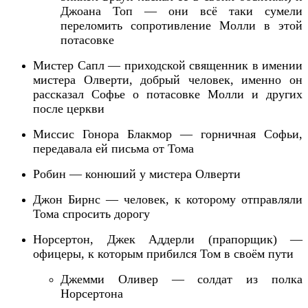
Джоана Топ — они всё таки сумели
переломить сопротивление Молли в этой
потасовке
Мистер Сапл — приходской священник в имении
мистера Олверти, добрый человек,
именно он
рассказал Софье о потасовке Молли и других
после церкви
Миссис Гонора
Блакмор
— горничная Софьи,
передавала ей письма от Тома
Робин — конюший у мистера Олверти
Джон Бирнс — человек, к которому отправляли
Тома спросить дорогу
Норсертон,
Джек
Аддерли (прапорщик)
—
офицер
ы
, к которым прибился Том в своём пути
Джемми Оливер — солдат из полка
Норсертона