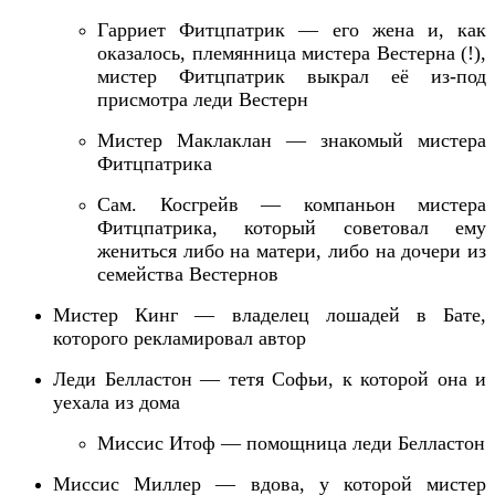
Гарриет
Фи
т
цпатрик — его жена и, как
оказалось, племянница мистера Вестерна (!),
мистер Фи
т
цпатрик выкрал её из-под
присмотра леди Вестерн
Мистер Маклаклан — знакомый мистера
Фи
т
цпатрика
Сам. Косгрейв — компаньон мистера
Фитцпатрика, который советовал ему
жениться либо на матери, либо на дочери из
семейства Вестернов
Мистер Кинг — владелец лошадей в Бате,
которого рекламировал автор
Леди Белластон — тетя Софьи, к которой она и
уехала из дома
Миссис Итоф — помощница леди Белластон
Миссис Миллер —
вдов
а
, у которой мистер