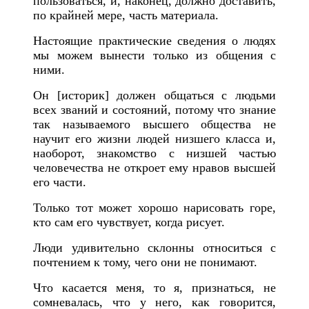
пользоваться, и, наконец, должно доставить,
по крайней мере, часть материала.
Н
астоящие практические сведения о людях
мы можем вынести только из общения с
ними.
О
н
[историк]
должен общаться с людьми
всех званий и состояний, потому что знание
так называемого высшего общества не
научит его жизни людей низшего класса и,
наоборот
, знакомство с низшей частью
человечества не откроет ему нравов высшей
его части.
Только тот может хорошо нарисовать горе,
кто сам его чувствует, когда рисует.
Л
юди удивительно склонны относиться с
почтением к тому, чего они не понимают.
Что касается меня, то я, признаться, не
сомневалась, что у него, как говорится,