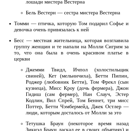
лошади мистера Вестерна
Бель Вестерн — сестра мистера Вестерна
Томми — птичка, которую Том подарил Софье и
девочка очень привязалась к ней
Бесс — местная жительница, которая возглавила
группу женщин и те напали на Молли Сигрим за
то, что она была в очень красивом платье в
церкви
Джемми Твидл, Ичпол (холостильщик
свиней), Кет (мельничиха),
Бетти Пипин,
Роджер (любовник Бетти), Том Фрекл (сын
кузнеца), Мисс Кроу (дочь фермера), Джон
Гидиш (сам фермер), Нан Слауч, Эстер
Кодлин, Вил Спрей, Том Беннет, три мисс
Поттер, Бетти Чэмбермейд, Джек Остлер
—
люди, которым досталось от Молли
за это
Тетушка Браун (некоторое время назад
Зикиэл Браун ласкал ее в своих объятиях) и