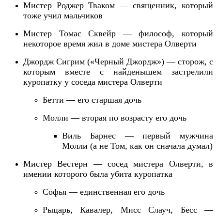
Мистер
Роджер
Тваком — священник, который
тоже учил мальчиков
Мистер
Томас
Сквейр — философ, который
некоторое время жил в доме мистера Олверти
Джордж Сигрим («
Черный Джордж»
)
— сторож,
с
которым вместе с найденышем застрелили
куропатку у соседа мистера Олверти
Бетти — его старшая дочь
Молли — вторая по возрасту его дочь
Виль Барнес —
первый мужчина
Молли (а не Том, как он сначала думал)
Мистер Вестерн — сосед мистера Олверти, в
имении которого была убита куропатка
Софья — единственная его дочь
Рыцарь,
Кавалер,
Мисс Слауч,
Бесс
—