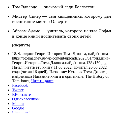
Том Эдвардс — знакомый леди Белластон
Мистер Самер — сын священника, которому дал
воспитание мистер Олверти
Абраам Адамс — учитель, которого наняла Софья
в конце книги воспитывать своих детей
[свернуть]
18. Филдинг Генри. История Тома Джонса, найдёныша
https://ptolmachev.ru/wp-content/uploads/2023/01/Филдинг-
Генри.-История-Тома-Джонса-найдёныша-138x150.jpg
Начал читать эту книгу 11.03.2022, дочитал 26.03.2022
года (читал 16 дней); Название: История Тома Джонса,
найдёныша Название книги в оригинале: The History of
Tom Jones,
Читать далее
Facebook
Twitter
ВКонтакте
Одноклассники
Mail.ru
Google+
Livejournal