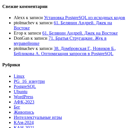
Свежие комментарии
Alexx
к записи
Установка PostgreSQL из исходных кодов
ptolmachev
к записи
61. Белянин Андрей. Джек на
Востоке
Егор
к записи
61. Белянин Андрей. Джек на Востоке
DonGan
к записи
71. Братья Стругацкие. Жук в
муравейнике
ptolmachev
к записи
38. Домбровская Г., Новиков Б.,
Бейликова А. Оптимизация запросов в PostgreSQL
Рубрики
Linux
PG_16_изнутри
PostgreSQL
Ubuntu
WordPress
АФК-2023
Бег
Живопись
Интеллектуальные игры
КАм-2024
КАН-2021