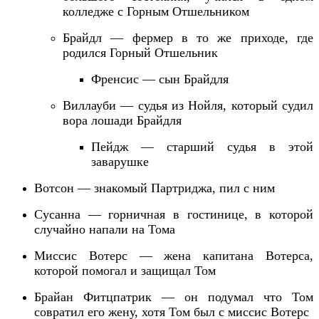
колледже с Горным Отшельником
Брайдл — фермер в то же приходе, где
родился Горный Отшельник
Френсис — сын Брайдля
Виллауби — судья из Нойля, который судил
вора лошади Брайдля
Пейдж — старший судья в этой
заварушке
Вотсон — знакомый Партриджа, пил с ним
Сусанна — горничная в гостинице, в которой
случайно напали на Тома
Миссис Вотерс — жена капитана Вотерса,
которой помогал и защищал Том
Брайан
Фи
т
цпатрик — он подумал что Том
совратил его жену, хотя Том был с миссис Вотерс