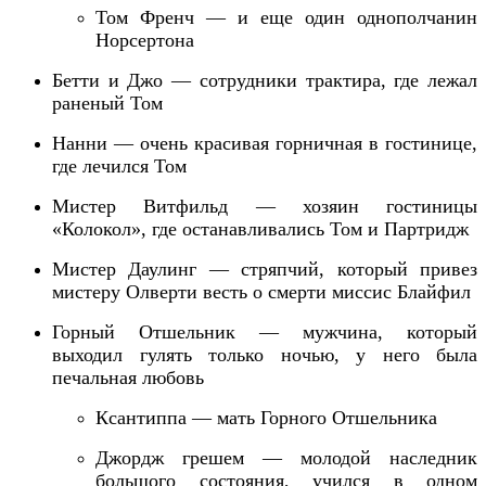
Том Френч — и еще один однополчанин
Норсертона
Бетти и Джо — сотрудники трактира, где лежал
раненый Том
Нанни —
очень красивая
горничная в гостинице,
где лечился Том
Мистер Витфильд — хозяин гостиницы
«Колокол», где останавливались Том и Партридж
Мистер Даулинг — стряпчий, который привез
мистеру Олверти весть о смерти миссис Блайфил
Горный Отшельник — мужчина, который
выходил гулять только ночью, у него была
печальная любовь
Ксантиппа — мать Горного Отшельника
Джордж грешем — молодой наследник
большого состояния, учился в одном