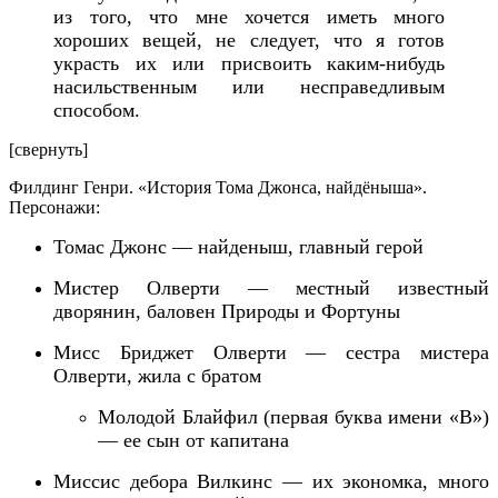
из того, что мне хочется иметь много
хороших вещей, не следует, что я готов
украсть их или присвоить каким-нибудь
насильственным или несправедливым
способом.
[свернуть]
Филдинг Генри. «История Тома Джонса, найдёныша».
Персонажи:
Томас Джонс — найденыш, главный герой
Мистер Олверти — местный известный
дворянин, баловен Природы и Фортуны
Мисс Бриджет Олверти — сестра мистера
Олверти,
жила с братом
Молодой Блайфил
(первая буква имени «В»)
— ее сын от капитана
Миссис дебора Вилкинс — их
экономка,
много