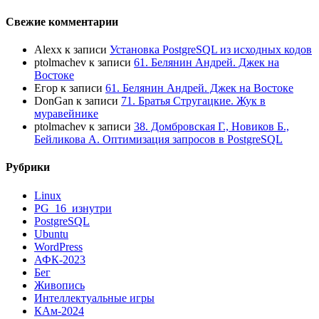
Свежие комментарии
Alexx
к записи
Установка PostgreSQL из исходных кодов
ptolmachev
к записи
61. Белянин Андрей. Джек на
Востоке
Егор
к записи
61. Белянин Андрей. Джек на Востоке
DonGan
к записи
71. Братья Стругацкие. Жук в
муравейнике
ptolmachev
к записи
38. Домбровская Г., Новиков Б.,
Бейликова А. Оптимизация запросов в PostgreSQL
Рубрики
Linux
PG_16_изнутри
PostgreSQL
Ubuntu
WordPress
АФК-2023
Бег
Живопись
Интеллектуальные игры
КАм-2024