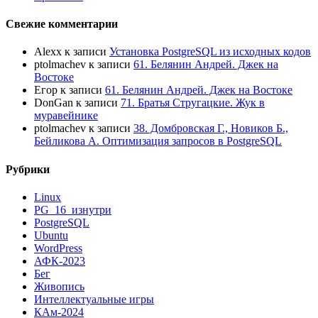
Свежие комментарии
Alexx
к записи
Установка PostgreSQL из исходных кодов
ptolmachev
к записи
61. Белянин Андрей. Джек на
Востоке
Егор
к записи
61. Белянин Андрей. Джек на Востоке
DonGan
к записи
71. Братья Стругацкие. Жук в
муравейнике
ptolmachev
к записи
38. Домбровская Г., Новиков Б.,
Бейликова А. Оптимизация запросов в PostgreSQL
Рубрики
Linux
PG_16_изнутри
PostgreSQL
Ubuntu
WordPress
АФК-2023
Бег
Живопись
Интеллектуальные игры
КАм-2024