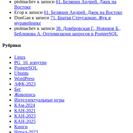
ptolmachev
к записи
61. Белянин Андрей. Джек на
Востоке
Егор
к записи
61. Белянин Андрей. Джек на Востоке
DonGan
к записи
71. Братья Стругацкие. Жук в
муравейнике
ptolmachev
к записи
38. Домбровская Г., Новиков Б.,
Бейликова А. Оптимизация запросов в PostgreSQL
Рубрики
Linux
PG_16_изнутри
PostgreSQL
Ubuntu
WordPress
АФК-2023
Бег
Живопись
Интеллектуальные игры
КАм-2024
КАН-2021
КАН-2023
КАН-2025
Книги
Непал-2023