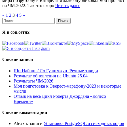
мира по футболу в Катаре. И я даже опубликовал мой прогноз
на ЧМ-2022. Так что скоро
Читать далее
«
1
2
3
4
5
»
Найти:
Я в соц.сетях
Свежие записи
Ши Найань / Ло Гуаньчжун. Речные заводи
Результат обновления на Ubuntu 25.04
Результаты ЧМ-2026
Моя подготовка к Эверест-марафону-2023 и некоторые
мысли
Отзыв на весь цикл Роберта Джордана «Колесо
Времени»
Свежие комментарии
Alexx
к записи
Установка PostgreSQL из исходных кодов