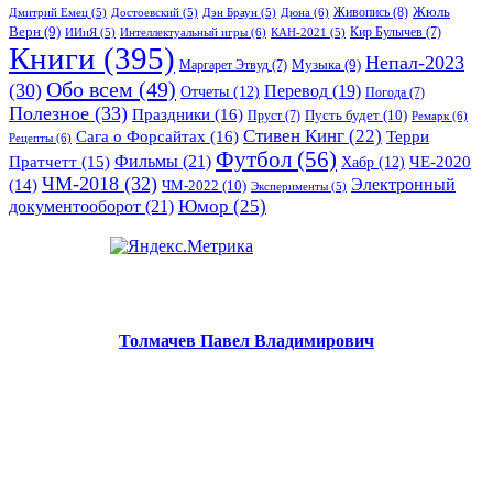
Жюль
Живопись
(8)
Дюна
(6)
Дмитрий Емец
(5)
Достоевский
(5)
Дэн Браун
(5)
Верн
(9)
Кир Булычев
(7)
Интеллектуальный игры
(6)
ИИиЯ
(5)
КАН-2021
(5)
Книги
(395)
Непал-2023
Музыка
(9)
Маргарет Этвуд
(7)
Обо всем
(49)
(30)
Перевод
(19)
Отчеты
(12)
Погода
(7)
Полезное
(33)
Праздники
(16)
Пусть будет
(10)
Пруст
(7)
Ремарк
(6)
Стивен Кинг
(22)
Сага о Форсайтах
(16)
Терри
Рецепты
(6)
Футбол
(56)
Фильмы
(21)
Пратчетт
(15)
Хабр
(12)
ЧЕ-2020
ЧМ-2018
(32)
Электронный
(14)
ЧМ-2022
(10)
Эксперименты
(5)
документооборот
(21)
Юмор
(25)
Толмачев Павел Владимирович