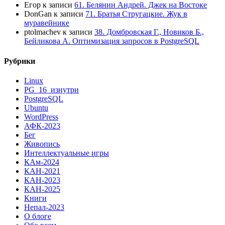
Егор
к записи
61. Белянин Андрей. Джек на Востоке
DonGan
к записи
71. Братья Стругацкие. Жук в
муравейнике
ptolmachev
к записи
38. Домбровская Г., Новиков Б.,
Бейликова А. Оптимизация запросов в PostgreSQL
Рубрики
Linux
PG_16_изнутри
PostgreSQL
Ubuntu
WordPress
АФК-2023
Бег
Живопись
Интеллектуальные игры
КАм-2024
КАН-2021
КАН-2023
КАН-2025
Книги
Непал-2023
О блоге