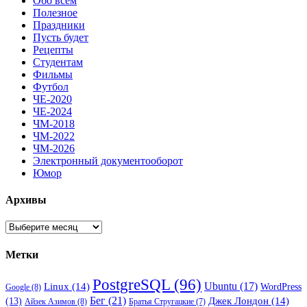
Обо всем
Полезное
Праздники
Пусть будет
Рецепты
Студентам
Фильмы
Футбол
ЧЕ-2020
ЧЕ-2024
ЧМ-2018
ЧМ-2022
ЧМ-2026
Электронный документооборот
Юмор
Архивы
Архивы
Метки
PostgreSQL
(96)
Ubuntu
(17)
Linux
(14)
WordPress
Google
(8)
Бег
(21)
(13)
Джек Лондон
(14)
Айзек Азимов
(8)
Братья Стругацкие
(7)