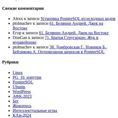
Свежие комментарии
Alexx
к записи
Установка PostgreSQL из исходных кодов
ptolmachev
к записи
61. Белянин Андрей. Джек на
Востоке
Егор
к записи
61. Белянин Андрей. Джек на Востоке
DonGan
к записи
71. Братья Стругацкие. Жук в
муравейнике
ptolmachev
к записи
38. Домбровская Г., Новиков Б.,
Бейликова А. Оптимизация запросов в PostgreSQL
Рубрики
Linux
PG_16_изнутри
PostgreSQL
Ubuntu
WordPress
АФК-2023
Бег
Живопись
Интеллектуальные игры
КАм-2024