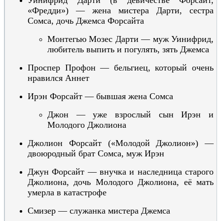
Уинифрид Дарти (в девичестве Форсайт,
«Фредди») — жена мистера Дарти, сестра
Сомса, дочь Джемса Форсайта
Монтегью Мозес Дарти — муж Уинифрид,
любитель выпить и погулять, зять Джемса
Проспер
Профон —
бельгиец, который очень
нравился
Аннет
Ирэн Форсайт — бывшая жена Сомса
Джон —
уже взрослый сын Ирэн и
Молодого Джолиона
Джолион Форсайт («Молодой Джолион») —
двоюродный брат Сомса, муж Ирэн
Джун Форсайт — внучка и наследница старого
Джолиона, дочь Молодого Джолиона, её мать
умерла в катастрофе
Смизер — служанка мистера Джемса