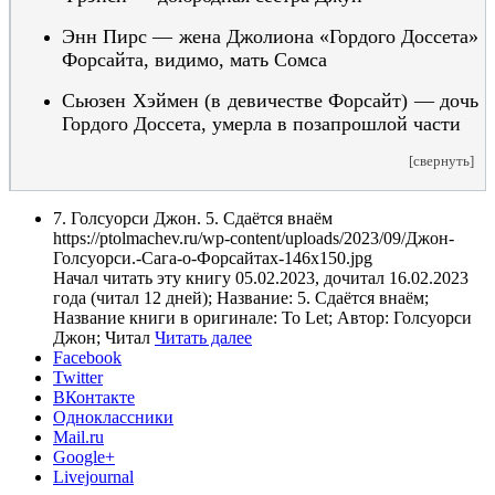
Энн Пирс — жена Джолиона «Гордого Доссета»
Форсайта,
видимо, мать Сомса
Сьюзен Хэймен (в девичестве Форсайт) — дочь
Гордого Доссета, умерла
в позапрошлой части
[свернуть]
7. Голсуорси Джон. 5. Сдаётся внаём
https://ptolmachev.ru/wp-content/uploads/2023/09/Джон-
Голсуорси.-Сага-о-Форсайтах-146x150.jpg
Начал читать эту книгу 05.02.2023, дочитал 16.02.2023
года (читал 12 дней); Название: 5. Сдаётся внаём;
Название книги в оригинале: To Let; Автор: Голсуорси
Джон; Читал
Читать далее
Facebook
Twitter
ВКонтакте
Одноклассники
Mail.ru
Google+
Livejournal