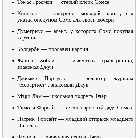
Томас
Грэдмен — старый клерк Сомса
Кингсон — наверное, молодой юрист, его
указал опекуном Сомс для своей дочери
Думетриус — агент, у которого Сомс покупал
картины
Болдерби — продавец картин
Жанна Хобди — известная гравюрщица,
знакомая Джун
Джимми Португал — редактор журнала
«Неоартист», знакомый Джун
Мэри Лэм — школьная подруга Флёр
Тимоти Форсайт — очень взрослый дядя Сомса
Патрик Форсайт — младший отпрыск младшего
Николаса
Фрэнси — доюродная сестра Джун