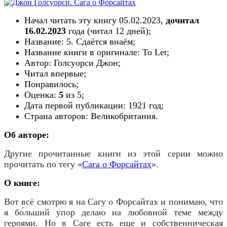
Начал читать эту книгу
05.02.2023
,
дочитал
16.02.2023
года (читал
12
дн
ей
);
Название: 5. Сдаётся внаём;
Название книги в оригинале: To Let;
Автор: Голсуорси Джон;
Читал впервые;
Понравилось;
Оценка:
5
из 5;
Дата первой публикации:
1921
год;
Страна авторов:
Великобритания
.
Об авторе:
Другие прочитанные книги из этой серии можно
прочитать по тегу «
Сага о Форсайтах
».
О книге:
Вот всё смотрю я на Сагу о Форсайтах и понимаю, что
я бо́льший упор делаю на любовной теме между
героями. Но в Саге есть еще и собственническая