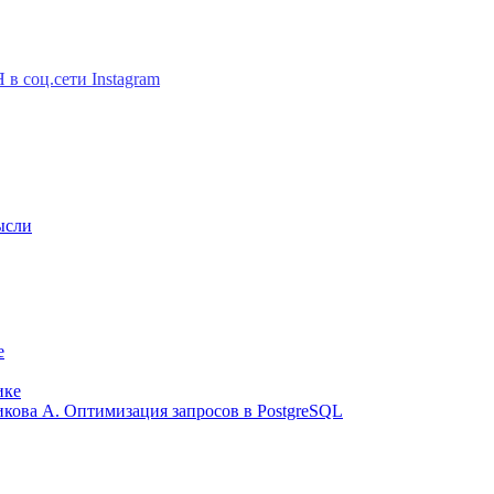
ысли
е
ике
ликова А. Оптимизация запросов в PostgreSQL