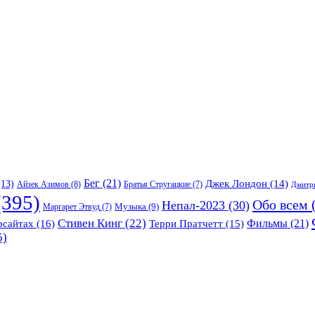
Бег
(21)
13)
Джек Лондон
(14)
Айзек Азимов
(8)
Братья Стругацкие
(7)
Дмитр
395)
Обо всем
(
Непал-2023
(30)
Музыка
(9)
Маргарет Этвуд
(7)
Стивен Кинг
(22)
Фильмы
(21)
рсайтах
(16)
Терри Пратчетт
(15)
5)