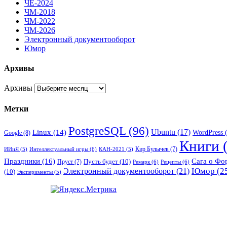
ЧЕ-2024
ЧМ-2018
ЧМ-2022
ЧМ-2026
Электронный документооборот
Юмор
Архивы
Архивы
Метки
PostgreSQL
(96)
Ubuntu
(17)
Linux
(14)
WordPress
(
Google
(8)
Книги
(
Кир Булычев
(7)
Интеллектуальный игры
(6)
ИИиЯ
(5)
КАН-2021
(5)
Праздники
(16)
Сага о Фо
Пусть будет
(10)
Пруст
(7)
Ремарк
(6)
Рецепты
(6)
Электронный документооборот
(21)
Юмор
(2
(10)
Эксперименты
(5)