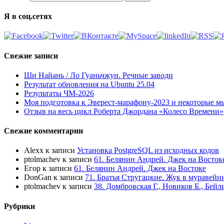
Я в соц.сетях
Свежие записи
Ши Найань / Ло Гуаньчжун. Речные заводи
Результат обновления на Ubuntu 25.04
Результаты ЧМ-2026
Моя подготовка к Эверест-марафону-2023 и некоторые м
Отзыв на весь цикл Роберта Джордана «Колесо Времени»
Свежие комментарии
Alexx
к записи
Установка PostgreSQL из исходных кодов
ptolmachev
к записи
61. Белянин Андрей. Джек на Восток
Егор
к записи
61. Белянин Андрей. Джек на Востоке
DonGan
к записи
71. Братья Стругацкие. Жук в муравейн
ptolmachev
к записи
38. Домбровская Г., Новиков Б., Бей
Рубрики