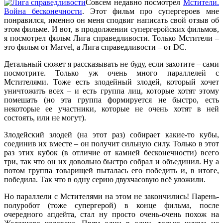
Совсем недавно посмотрел
Мстители.
Война бесконечности
. Этот фильм про супергероев мне
понравился, именно он меня сподвиг написать свой отзыв об
этом фильме. И вот, в продолжении супергеройских фильмов,
я посмотрел фильм Лига справедливости. Только Мстители –
это фильм от Marvel, а Лига справедливости – от DC.
Детальный сюжет я рассказывать не буду, если захотите – сами
посмотрите. Только уж очень много параллелей с
Мстителями. Тоже есть злодейный злодей, который хочет
уничтожить всех – и есть группа лиц, которые хотят этому
помешать (но эта группа формируется не быстро, есть
некоторые ее участники, которые не очень хотят в ней
состоять, или не могут).
Злодейский злодей (на этот раз) собирает какие-то кубы,
соединив их вместе – он получит сильную силу. Только в этот
раз этих кубок (в отличие от камней бесконечности) всего
три, так что он их довольно быстро собрал и объединил. Ну а
потом группа товарищей пыталась его победить и, в итоге,
победила. Так что в одну серию двухчасовую всё уложили.
Но параллели с Мстителями на этом не закончились! Парень-
полуробот (тоже супергерой) в конце фильма, после
очередного апдейта, стал ну просто очень-очень похож на