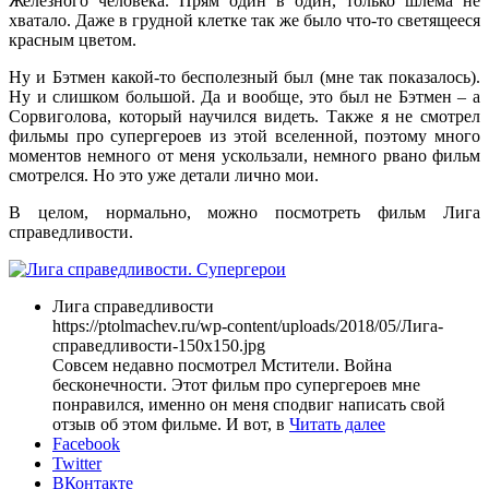
Железного человека. Прям один в один, только шлема не
хватало. Даже в грудной клетке так же было что-то светящееся
красным цветом.
Ну и Бэтмен какой-то бесполезный был (мне так показалось).
Ну и слишком большой. Да и вообще, это был не Бэтмен – а
Сорвиголова, который научился видеть. Также я не смотрел
фильмы про супергероев из этой вселенной, поэтому много
моментов немного от меня ускользали, немного рвано фильм
смотрелся. Но это уже детали лично мои.
В целом, нормально, можно посмотреть фильм Лига
справедливости.
Лига справедливости
https://ptolmachev.ru/wp-content/uploads/2018/05/Лига-
справедливости-150x150.jpg
Совсем недавно посмотрел Мстители. Война
бесконечности. Этот фильм про супергероев мне
понравился, именно он меня сподвиг написать свой
отзыв об этом фильме. И вот, в
Читать далее
Facebook
Twitter
ВКонтакте