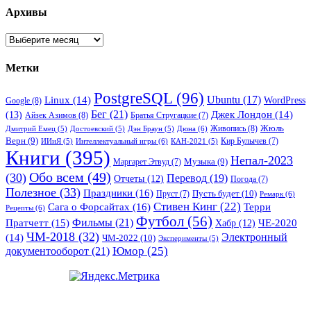
Архивы
Архивы
Метки
PostgreSQL
(96)
Ubuntu
(17)
Linux
(14)
WordPress
Google
(8)
Бег
(21)
(13)
Джек Лондон
(14)
Айзек Азимов
(8)
Братья Стругацкие
(7)
Жюль
Живопись
(8)
Дюна
(6)
Дмитрий Емец
(5)
Достоевский
(5)
Дэн Браун
(5)
Верн
(9)
Кир Булычев
(7)
Интеллектуальный игры
(6)
ИИиЯ
(5)
КАН-2021
(5)
Книги
(395)
Непал-2023
Музыка
(9)
Маргарет Этвуд
(7)
Обо всем
(49)
(30)
Перевод
(19)
Отчеты
(12)
Погода
(7)
Полезное
(33)
Праздники
(16)
Пусть будет
(10)
Пруст
(7)
Ремарк
(6)
Стивен Кинг
(22)
Сага о Форсайтах
(16)
Терри
Рецепты
(6)
Футбол
(56)
Фильмы
(21)
Пратчетт
(15)
Хабр
(12)
ЧЕ-2020
ЧМ-2018
(32)
Электронный
(14)
ЧМ-2022
(10)
Эксперименты
(5)
документооборот
(21)
Юмор
(25)