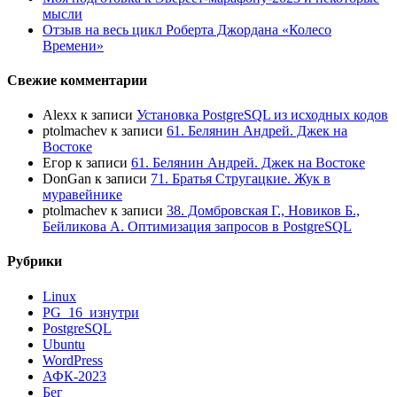
мысли
Отзыв на весь цикл Роберта Джордана «Колесо
Времени»
Свежие комментарии
Alexx
к записи
Установка PostgreSQL из исходных кодов
ptolmachev
к записи
61. Белянин Андрей. Джек на
Востоке
Егор
к записи
61. Белянин Андрей. Джек на Востоке
DonGan
к записи
71. Братья Стругацкие. Жук в
муравейнике
ptolmachev
к записи
38. Домбровская Г., Новиков Б.,
Бейликова А. Оптимизация запросов в PostgreSQL
Рубрики
Linux
PG_16_изнутри
PostgreSQL
Ubuntu
WordPress
АФК-2023
Бег