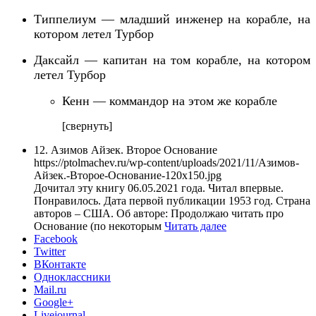
Типпелиум — младший инженер на корабле, на
котором летел Турбор
Даксайл — капитан на том корабле, на котором
летел Турбор
Кенн — коммандор на этом же корабле
[свернуть]
12. Азимов Айзек. Второе Основание
https://ptolmachev.ru/wp-content/uploads/2021/11/Азимов-
Айзек.-Второе-Основание-120x150.jpg
Дочитал эту книгу 06.05.2021 года. Читал впервые.
Понравилось. Дата первой публикации 1953 год. Страна
авторов – США. Об авторе: Продолжаю читать про
Основание (по некоторым
Читать далее
Facebook
Twitter
ВКонтакте
Одноклассники
Mail.ru
Google+
Livejournal