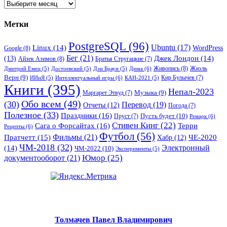
Архивы
Метки
PostgreSQL
(96)
Ubuntu
(17)
Linux
(14)
WordPress
Google
(8)
Бег
(21)
(13)
Джек Лондон
(14)
Айзек Азимов
(8)
Братья Стругацкие
(7)
Жюль
Живопись
(8)
Дюна
(6)
Дмитрий Емец
(5)
Достоевский
(5)
Дэн Браун
(5)
Верн
(9)
Кир Булычев
(7)
Интеллектуальный игры
(6)
ИИиЯ
(5)
КАН-2021
(5)
Книги
(395)
Непал-2023
Музыка
(9)
Маргарет Этвуд
(7)
Обо всем
(49)
(30)
Перевод
(19)
Отчеты
(12)
Погода
(7)
Полезное
(33)
Праздники
(16)
Пусть будет
(10)
Пруст
(7)
Ремарк
(6)
Стивен Кинг
(22)
Сага о Форсайтах
(16)
Терри
Рецепты
(6)
Футбол
(56)
Фильмы
(21)
Пратчетт
(15)
Хабр
(12)
ЧЕ-2020
ЧМ-2018
(32)
Электронный
(14)
ЧМ-2022
(10)
Эксперименты
(5)
документооборот
(21)
Юмор
(25)
Толмачев Павел Владимирович