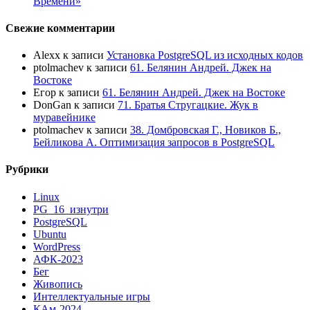
Времени»
Свежие комментарии
Alexx
к записи
Установка PostgreSQL из исходных кодов
ptolmachev
к записи
61. Белянин Андрей. Джек на
Востоке
Егор
к записи
61. Белянин Андрей. Джек на Востоке
DonGan
к записи
71. Братья Стругацкие. Жук в
муравейнике
ptolmachev
к записи
38. Домбровская Г., Новиков Б.,
Бейликова А. Оптимизация запросов в PostgreSQL
Рубрики
Linux
PG_16_изнутри
PostgreSQL
Ubuntu
WordPress
АФК-2023
Бег
Живопись
Интеллектуальные игры
КАм-2024