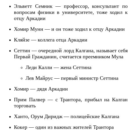
Эльветт Семник — профессор, консультант по
вопросам физики в университете, тоже ходил к
отцу Аркадии
Хомир Мунн — и он тоже ходил к отцу Аркадии
Кляйзе — коллега отца Аркадии
Сеттин —
очередной лорд Калгана,
называет себя
Первай Гражданин, считается преемником Мула
Леди Калли — жена Сеттина
Лев Майрус — первый министр Сеттина
Хомир — дядя Аркадии
Прим Палвер — с Трантора, прибыл на Калган
торговать
Ханто,
Орум
Диридж
— полицейски
е
Калгана
Кокер — один из важных жителей Трантора