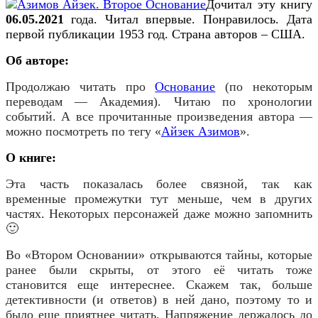
Дочитал эту книгу
06
.
05
.202
1
года. Читал впервые. Понравилось. Дата
первой публикации
1953
год. Страна авторов –
США
.
Об авторе:
Продолжаю читать про
Основание
(по некоторым
переводам — Академия). Читаю по хронологии
событий. А все прочитанные произведения автора —
можно посмотреть по тегу «
Айзек Азимов
».
О книге:
Эта часть показалась более связной, так как
временные промежутки тут меньше, чем в других
частях. Некоторых персонажей даже можно запомнить
🙂
Во «Втором Основании» открываются тайны, которые
ранее были скрыты, от этого её читать тоже
становится еще интереснее. Скажем так, больше
детективности (и ответов) в ней дано, поэтому то и
было еще приятнее читать. Напряжение держалось до