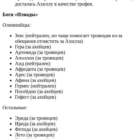
досталась Ахиллу в качестве трофея.
Боги «Илиады»
Олимпийцы:
Зевс (нейтрален, но чаще помогает троянцам из-за
обещания отомстить за Ахилла)
Гера (за ахейцев)
Артемида (за троянцев)
Аполлон (за троянцев)
Аид (нейтрален)
Афродита (за троянцев)
Арес (за троянцев)
Афина (за ахейцев)
Гермес (нейтрален)
Посейдон (за ахейцев)
Гефест (за ахейцев)
Остальные:
Эрида (за троянцев)
Ирида (за ахейцев)
Фетида (за ахейцев)
Лето (за троянцев)