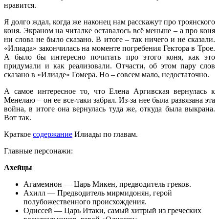
нравится.
Я долго ждал, когда же наконец нам расскажут про троянского
коня. Экраном на читалке оставалось всё меньше – а про коня
ни слова не было сказано. В итоге – так ничего и не сказали.
«Илиада» закончилась на моменте погребения Гектора в Трое.
А было бы интересно почитать про этого коня, как это
придумали и как реализовали. Отчасти, об этом пару слов
сказано в «Илиаде» Гомера. Но – совсем мало, недостаточно.
А самое интересное то, что Елена Аргивская вернулась к
Менелаю – он ее все-таки забрал. Из-за нее была развязана эта
война, в итоге она вернулась туда же, откуда была выкрана.
Вот так.
Краткое
содержание
Илиады по главам.
Главные персонажи:
Ахейцы
Агамемнон — Царь Микен, предводитель греков.
Ахилл — Предводитель мирмидонян, герой
полубожественного происхождения.
Одиссей — Царь Итаки, самый хитрый из греческих