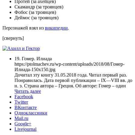
Протей (за ахейцев)
Скамандр (за троянцев)
Фобос (за троянцев)
Деймос (за троянцев)
Персонажей взял из
википедии
.
[свернуть]
19. Гомер. Илиада
https://ptolmachev.ru/wp-content/uploads/2018/08/Гомер-
Илиада-150x150.jpg
Дочитал эту книгу 31.05.2018 года. Читал первый раз.
Понравилась. Дата первой публикации – IX—VIII вв. до
н. э. Страна автора – Греция. Об авторе: Гомер – один
Читать далее
Facebook
Twitter
ВКонтакте
Одноклассники
Mail.ru
Google+
Livejournal