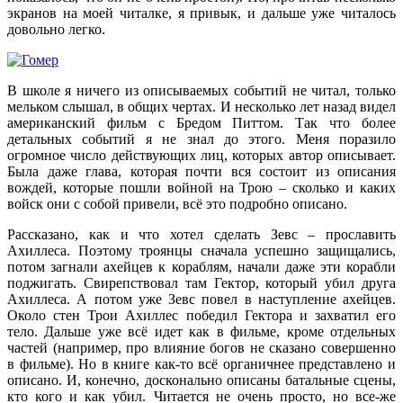
экранов на моей читалке, я привык, и дальше уже читалось
довольно легко.
В школе я ничего из описываемых событий не читал, только
мельком слышал, в общих чертах. И несколько лет назад видел
американский фильм с Бредом Питтом. Так что более
детальных событий я не знал до этого. Меня поразило
огромное число действующих лиц, которых автор описывает.
Была даже глава, которая почти вся состоит из описания
вождей, которые пошли войной на Трою – сколько и каких
войск они с собой привели, всё это подробно описано.
Рассказано, как и что хотел сделать Зевс – прославить
Ахиллеса. Поэтому троянцы сначала успешно защищались,
потом загнали ахейцев к кораблям, начали даже эти корабли
поджигать. Свирепствовал там Гектор, который убил друга
Ахиллеса. А потом уже Зевс повел в наступление ахейцев.
Около стен Трои Ахиллес победил Гектора и захватил его
тело. Дальше уже всё идет как в фильме, кроме отдельных
частей (например, про влияние богов не сказано совершенно
в фильме). Но в книге как-то всё органичнее представлено и
описано. И, конечно, досконально описаны батальные сцены,
кто кого и как убил. Читается не очень просто, но все-же