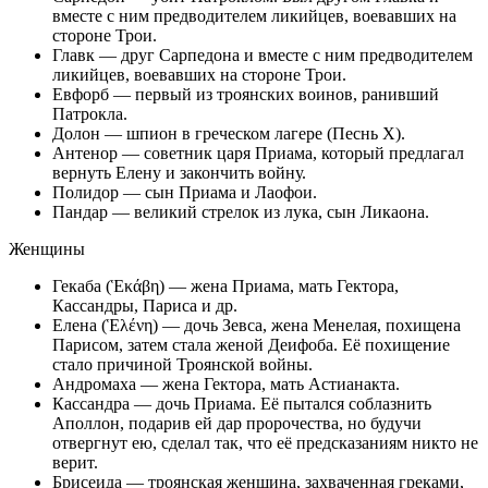
вместе с ним предводителем ликийцев, воевавших на
стороне Трои.
Главк — друг Сарпедона и вместе с ним предводителем
ликийцев, воевавших на стороне Трои.
Евфорб — первый из троянских воинов, ранивший
Патрокла.
Долон — шпион в греческом лагере (Песнь X).
Антенор — советник царя Приама, который предлагал
вернуть Елену и закончить войну.
Полидор — сын Приама и Лаофои.
Пандар — великий стрелок из лука, сын Ликаона.
Женщины
Гекаба (Ἑκάβη) — жена Приама, мать Гектора,
Кассандры, Париса и др.
Елена (Ἑλένη) — дочь Зевса, жена Менелая, похищена
Парисом, затем стала женой Деифоба. Её похищение
стало причиной Троянской войны.
Андромаха — жена Гектора, мать Астианакта.
Кассандра — дочь Приама. Её пытался соблазнить
Аполлон, подарив ей дар пророчества, но будучи
отвергнут ею, сделал так, что её предсказаниям никто не
верит.
Брисеида — троянская женщина, захваченная греками,