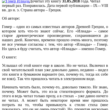
Дочитал эту книгу
31.05.2018
года. Читал
первый раз. Понравилась. Дата первой публикации –
IX—VIII
вв. до н. э.
Страна автора – Греция.
Об авторе:
Гомер – один из самых известных авторов Древней Греции, о
котором хоть что-то знают сейчас. Его «Илиада» – самое
старое древнегреческое произведение, сохранившееся до
наших дней. Конечно, времени прошло очень много, поэтому
не все ученые согласны с тем, что автор «Илиады» – Гомер.
Но здесь я буду считать, что автор «Илиады» – именно Гомер.
О книге:
Услышал об этой книге еще в школе. Но не читал. Включил в
свой читательский план уже довольно давно, недавно – видел
эти книги в бумажном варианте (но, почему-то, тогда их себе
не взял). Так что пришлось читать в электронном виде.
Начинать читать было, почему-то, довольно тяжело. Не знаю,
почему. Может быть, это из-за стихотворного формата. До
этого я ведь читал только прозу, а в стихах – уже давно ничего
не читал. А может быть некоторое время мне пришлось
потрать на то, чтобы привыкнуть к стилю стиха (мне
показалось, что он не очень простой). Но, прочитав несколько