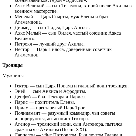
военачальников, герой «Одиссеи».
Аякс Великий — сын Теламона, второй после Ахилла в
военном мастерстве.
Менелай — Царь Спарты, муж Елены и брат
Агамемнона.
Диомед — сын Тидея, Царь Аргоса.
Аякс Малый — сын Оилея, частый союзник Аякса
Великого.
Патрокл — лучший друг Ахилла.
Нестор — Царь Пилоса, доверенный советчик
Агамемнон
Троянцы
Мужчины
Гектор — сын Царя Приама и главный воин троянцев.
Эней — сын Анхиса и Афродиты.
Деифоб — брат Гектора и Париса.
Парис — похититель Елены.
Приам — престарелый Царь Трои.
Полидамант — разумный командир, чьи советы
игнорируются, антагонист Гектора.
Агенор — троянский воин, сын Антенора, пытался
сражаться с Ахиллом (Песнь XXI).
Сарпедон — убит Патроклом. Был другом Главка и