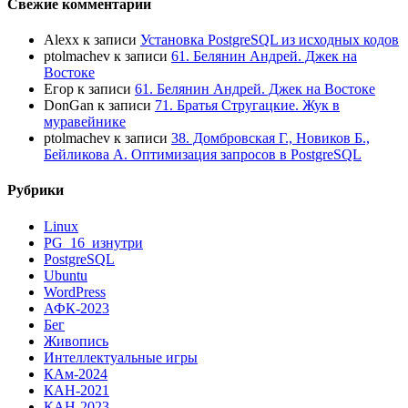
Свежие комментарии
Alexx
к записи
Установка PostgreSQL из исходных кодов
ptolmachev
к записи
61. Белянин Андрей. Джек на
Востоке
Егор
к записи
61. Белянин Андрей. Джек на Востоке
DonGan
к записи
71. Братья Стругацкие. Жук в
муравейнике
ptolmachev
к записи
38. Домбровская Г., Новиков Б.,
Бейликова А. Оптимизация запросов в PostgreSQL
Рубрики
Linux
PG_16_изнутри
PostgreSQL
Ubuntu
WordPress
АФК-2023
Бег
Живопись
Интеллектуальные игры
КАм-2024
КАН-2021
КАН-2023