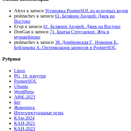
Alexx
к записи
Установка PostgreSQL из исходных кодов
ptolmachev
к записи
61. Белянин Андрей. Джек на
Востоке
Егор
к записи
61. Белянин Андрей. Джек на Востоке
DonGan
к записи
71. Братья Стругацкие. Жук в
муравейнике
ptolmachev
к записи
38. Домбровская Г., Новиков Б.,
Бейликова А. Оптимизация запросов в PostgreSQL
Рубрики
Linux
PG_16_изнутри
PostgreSQL
Ubuntu
WordPress
АФК-2023
Бег
Живопись
Интеллектуальные игры
КАм-2024
КАН-2021
КАН-2023