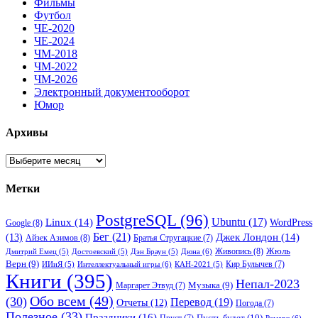
Фильмы
Футбол
ЧЕ-2020
ЧЕ-2024
ЧМ-2018
ЧМ-2022
ЧМ-2026
Электронный документооборот
Юмор
Архивы
Архивы
Метки
PostgreSQL
(96)
Ubuntu
(17)
Linux
(14)
WordPress
Google
(8)
Бег
(21)
(13)
Джек Лондон
(14)
Айзек Азимов
(8)
Братья Стругацкие
(7)
Жюль
Живопись
(8)
Дюна
(6)
Дмитрий Емец
(5)
Достоевский
(5)
Дэн Браун
(5)
Верн
(9)
Кир Булычев
(7)
Интеллектуальный игры
(6)
ИИиЯ
(5)
КАН-2021
(5)
Книги
(395)
Непал-2023
Музыка
(9)
Маргарет Этвуд
(7)
Обо всем
(49)
(30)
Перевод
(19)
Отчеты
(12)
Погода
(7)
Полезное
(33)
Праздники
(16)
Пусть будет
(10)
Пруст
(7)
Ремарк
(6)