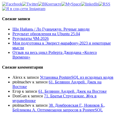
Свежие записи
Ши Найань / Ло Гуаньчжун. Речные заводи
Результат обновления на Ubuntu 25.04
Результаты ЧМ-2026
Моя подготовка к Эверест-марафону-2023 и некоторые
мысли
Отзыв на весь цикл Роберта Джордана «Колесо
Времени»
Свежие комментарии
Alexx
к записи
Установка PostgreSQL из исходных кодов
ptolmachev
к записи
61. Белянин Андрей. Джек на
Востоке
Егор
к записи
61. Белянин Андрей. Джек на Востоке
DonGan
к записи
71. Братья Стругацкие. Жук в
муравейнике
ptolmachev
к записи
38. Домбровская Г., Новиков Б.,
Бейликова А. Оптимизация запросов в PostgreSQL