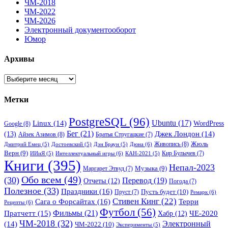
ЧМ-2018
ЧМ-2022
ЧМ-2026
Электронный документооборот
Юмор
Архивы
Архивы
Метки
PostgreSQL
(96)
Ubuntu
(17)
Linux
(14)
WordPress
Google
(8)
Бег
(21)
(13)
Джек Лондон
(14)
Айзек Азимов
(8)
Братья Стругацкие
(7)
Жюль
Живопись
(8)
Дюна
(6)
Дмитрий Емец
(5)
Достоевский
(5)
Дэн Браун
(5)
Верн
(9)
Кир Булычев
(7)
Интеллектуальный игры
(6)
ИИиЯ
(5)
КАН-2021
(5)
Книги
(395)
Непал-2023
Музыка
(9)
Маргарет Этвуд
(7)
Обо всем
(49)
(30)
Перевод
(19)
Отчеты
(12)
Погода
(7)
Полезное
(33)
Праздники
(16)
Пусть будет
(10)
Пруст
(7)
Ремарк
(6)
Стивен Кинг
(22)
Сага о Форсайтах
(16)
Терри
Рецепты
(6)
Футбол
(56)
Фильмы
(21)
Пратчетт
(15)
Хабр
(12)
ЧЕ-2020
ЧМ-2018
(32)
Электронный
(14)
ЧМ-2022
(10)
Эксперименты
(5)