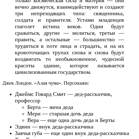
только космическая сила и материя — они
вечно движутся, взаимодействуют и создают
три непреходящих типа: священника,
солдата и правителя.
Устами младенцев
глаголет истина веков. Одни будут
сражаться, другие — молиться, третьи —
править, а остальные — большинство —
трудиться в поте лица и страдать, и на их
кровоточащих трупах снова и снова будут
воздвигать то необыкновенное, чудесной
красоты здание, которое называется
цивилизованным государством.
Джек Лондон. «Алая чума». Персонажи:
Джеймс Говард Смит — дед-рассказчик,
профессор
Берта — жена деда
Мери — старшая дочь деда
Вера — еще одна дочь деда
и
Берты
Эдвин —
внук деда-рассказчика
Заячья губа —
еще один
внук деда-рассказчика