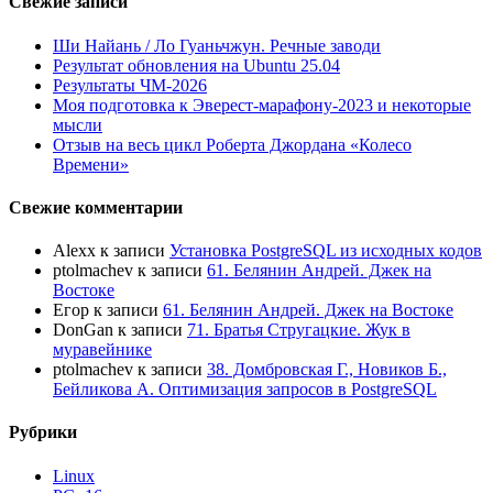
Свежие записи
Ши Найань / Ло Гуаньчжун. Речные заводи
Результат обновления на Ubuntu 25.04
Результаты ЧМ-2026
Моя подготовка к Эверест-марафону-2023 и некоторые
мысли
Отзыв на весь цикл Роберта Джордана «Колесо
Времени»
Свежие комментарии
Alexx
к записи
Установка PostgreSQL из исходных кодов
ptolmachev
к записи
61. Белянин Андрей. Джек на
Востоке
Егор
к записи
61. Белянин Андрей. Джек на Востоке
DonGan
к записи
71. Братья Стругацкие. Жук в
муравейнике
ptolmachev
к записи
38. Домбровская Г., Новиков Б.,
Бейликова А. Оптимизация запросов в PostgreSQL
Рубрики
Linux