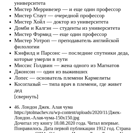
университета
Мистер Мерривезер — и еще один профессор
Мистер Стаут — очередной профессор
Мистер Хойл — доктор из университета
Домби
и Калгэн
— студент
ы
из университета
Мистер Фэрмид — еще один профессор
Мистер Уотроп — преподаватель английской
филологии
Кэнфилд и Парсонс — последние спутники деда,
которые умерли
в пути
Миссис Голдвин — жена одного из Магнатов
Джонсон — один из выживших
Лопес — основатель племени Кармелиты
Косоглазый — типа врач в племени, где живет
дед
[свернуть]
46. Лондон Джек. Алая чума
https://ptolmachev.ru/wp-content/uploads/2020/11/Джек-
Лондон.-Алая-чума-150x150.jpg
Дочитал эту книгу 18.08.2020 года. Читал впервые.
Понравилось. Дата первой публикации 1912 год. Страна