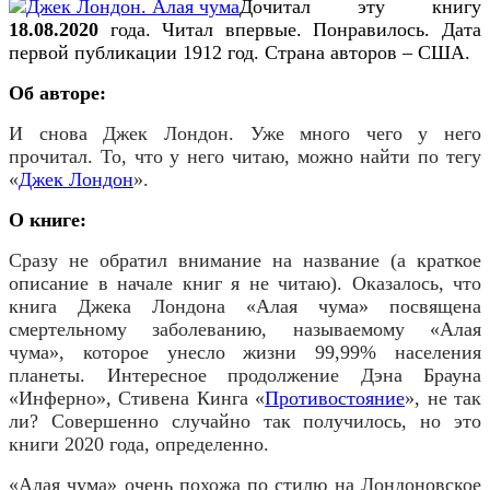
Дочитал эту книгу
18
.
08
.2020
года. Читал впервые. Понравилось. Дата
первой публикации
1912
год. Страна авторов –
США
.
Об авторе:
И снова Джек Лондон. Уже много чего у него
прочитал. То, что у него читаю, можно найти по т
е
гу
«
Джек Лондон
».
О книге:
Сразу не обратил внимание на название (а краткое
описание в начале книг я не читаю). Оказалось, что
книга Джека Лондона «Алая чума» посвящена
смертельному заболеванию, называемому «Алая
чума», которое унесло жизни 99,99% населения
планеты. Интересное продолжение Дэна Брауна
«Инферно», Стивена Кинга «
Противостояние
», не так
ли? Совершенно случайно так получилось, но это
книги 2020 года, определенно.
«Алая чума» очень похожа по стилю на Лондоновское