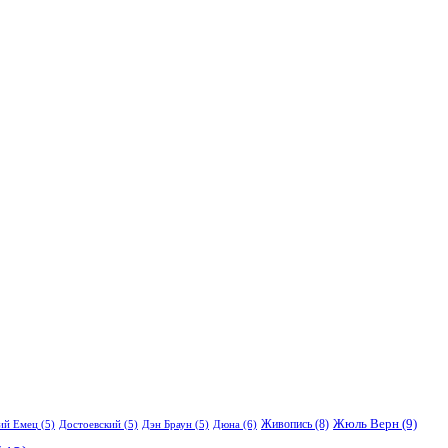
Жюль Верн
(9)
Живопись
(8)
Дюна
(6)
ий Емец
(5)
Достоевский
(5)
Дэн Браун
(5)