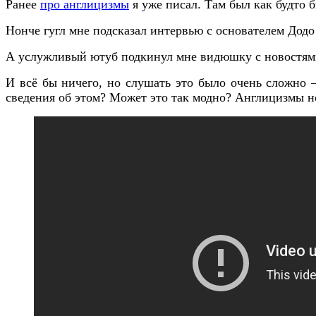
Ранее
про англицизмы
я уже писал. Там был как будто 
Нонче гугл мне подсказал интервью с основателем Додо
А услужливый ютуб подкинул мне видюшку с новостями
И всё бы ничего, но слушать это было очень сложно 
сведения об этом? Может это так модно? Англицизмы не