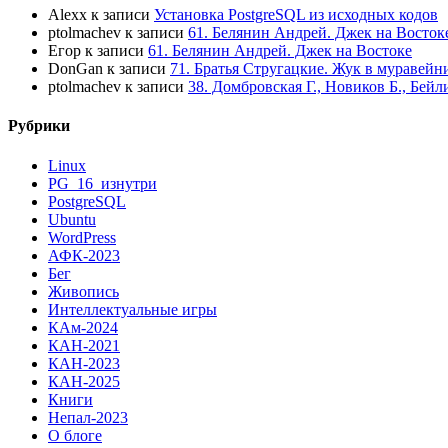
Alexx
к записи
Установка PostgreSQL из исходных кодов
ptolmachev
к записи
61. Белянин Андрей. Джек на Восток
Егор
к записи
61. Белянин Андрей. Джек на Востоке
DonGan
к записи
71. Братья Стругацкие. Жук в муравейн
ptolmachev
к записи
38. Домбровская Г., Новиков Б., Бей
Рубрики
Linux
PG_16_изнутри
PostgreSQL
Ubuntu
WordPress
АФК-2023
Бег
Живопись
Интеллектуальные игры
КАм-2024
КАН-2021
КАН-2023
КАН-2025
Книги
Непал-2023
О блоге