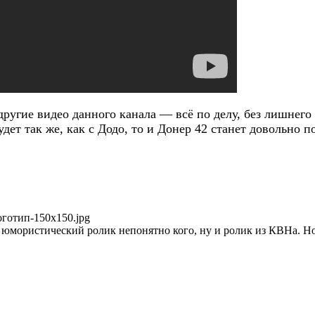
другие видео данного канала — всё по делу, без лишнего
будет так же, как с Додо, то и Донер 42 станет довольно
логотип-150x150.jpg
ы юмористический ролик непонятно кого, ну и ролик из КВНа. Н