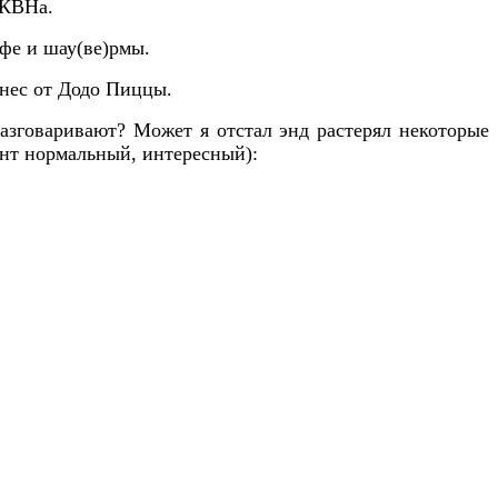
 КВНа.
офе и шау(ве)рмы.
нес от Додо Пиццы.
азговаривают? Может я отстал энд растерял некоторые
ент нормальный, интересный):