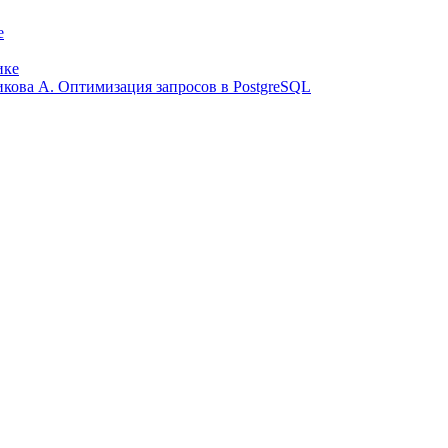
е
ике
ликова А. Оптимизация запросов в PostgreSQL