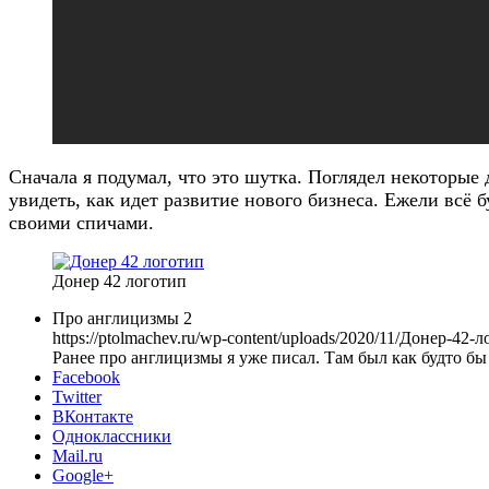
Сначала я подумал, что это шутка. Поглядел некоторые 
увидеть, как идет развитие нового бизнеса. Ежели всё 
своими спичами.
Донер 42 логотип
Про англицизмы 2
https://ptolmachev.ru/wp-content/uploads/2020/11/Донер-42-
Ранее про англицизмы я уже писал. Там был как будто б
Facebook
Twitter
ВКонтакте
Одноклассники
Mail.ru
Google+