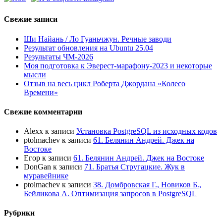
Свежие записи
Ши Найань / Ло Гуаньчжун. Речные заводи
Результат обновления на Ubuntu 25.04
Результаты ЧМ-2026
Моя подготовка к Эверест-марафону-2023 и некоторые
мысли
Отзыв на весь цикл Роберта Джордана «Колесо
Времени»
Свежие комментарии
Alexx
к записи
Установка PostgreSQL из исходных кодов
ptolmachev
к записи
61. Белянин Андрей. Джек на
Востоке
Егор
к записи
61. Белянин Андрей. Джек на Востоке
DonGan
к записи
71. Братья Стругацкие. Жук в
муравейнике
ptolmachev
к записи
38. Домбровская Г., Новиков Б.,
Бейликова А. Оптимизация запросов в PostgreSQL
Рубрики