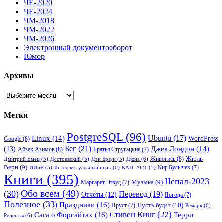
ЧЕ-2020
ЧЕ-2024
ЧМ-2018
ЧМ-2022
ЧМ-2026
Электронный документооборот
Юмор
Архивы
Архивы
Метки
PostgreSQL
(96)
Ubuntu
(17)
Linux
(14)
WordPress
Google
(8)
Бег
(21)
(13)
Джек Лондон
(14)
Айзек Азимов
(8)
Братья Стругацкие
(7)
Жюль
Живопись
(8)
Дюна
(6)
Дмитрий Емец
(5)
Достоевский
(5)
Дэн Браун
(5)
Верн
(9)
Кир Булычев
(7)
Интеллектуальный игры
(6)
ИИиЯ
(5)
КАН-2021
(5)
Книги
(395)
Непал-2023
Музыка
(9)
Маргарет Этвуд
(7)
Обо всем
(49)
(30)
Перевод
(19)
Отчеты
(12)
Погода
(7)
Полезное
(33)
Праздники
(16)
Пусть будет
(10)
Пруст
(7)
Ремарк
(6)
Стивен Кинг
(22)
Сага о Форсайтах
(16)
Терри
Рецепты
(6)