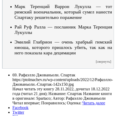
Марк Теренций Варрон Лукулла — тот
римский военачальник, который сумел нанести
Спартаку решительно поражение
Рай Руф Ралла — посланник Марка Теренция
Лукуллы
Эмилий Глабрион — очень храбрый гимский
юноша, которого пришлось убить, так как на
него показала кара децимации
[свернуть]
69. Рафаэлло Джованьоли. Спартак
https://ptolmachev.ru/wp-content/uploads/2022/12/Рафаэлло-
Джованьоли.-Спартак-142x150.jpg
Начал читать эту книгу 28.11.2022, дочитал 18.12.2022
года (читал 21 дня); Название: Спартак Название книги
в оригинале: Spartaco; Автор: Рафаэлло Джованьоли
Читал впервые; Понравилось; Оценка:
Читать далее
Facebook
Twitter