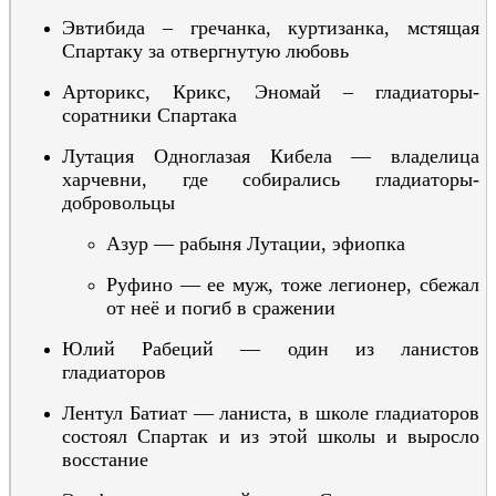
Эвтибида –
гречанка,
куртизанка, мстящая
Спартаку
за отвергнутую любовь
Арторикс, Крикс, Эномай – гладиаторы-
соратники Спартака
Лутация Одноглазая
Кибела
— владелица
харчевни, где собирались гладиаторы-
добровольцы
Азур — рабыня Лутации, эфиопка
Руфино — ее муж, тоже легионер,
сбежал
от неё и погиб в сражении
Юлий Рабеций — один из ланистов
гладиаторов
Лентул Батиат — ланиста, в школе гладиаторов
состоял Спартак и из этой школы и выросло
восстание