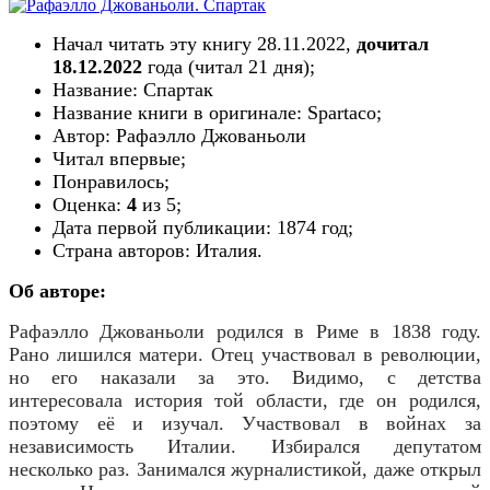
Начал читать эту книгу 28.11.2022,
дочитал
18.12.2022
года (читал
21
дн
я
);
Название: Спартак
Название книги в оригинале: Spartaco;
Автор: Рафаэлло Джованьоли
Читал впервые;
Понравилось;
Оценка:
4
из 5;
Дата первой публикации:
1874
год;
Страна авторов:
Италия
.
Об авторе:
Рафаэлло Джованьоли
родился в Риме в 1838 году.
Рано лишился матери. Отец участвовал в революции,
но его наказали за это. Видимо, с детства
интересовала история той области, где он родился,
поэтому её и изучал. Участвовал в войнах за
независимость Италии. Избирался депутатом
несколько раз. Занимался журналистикой, даже открыл