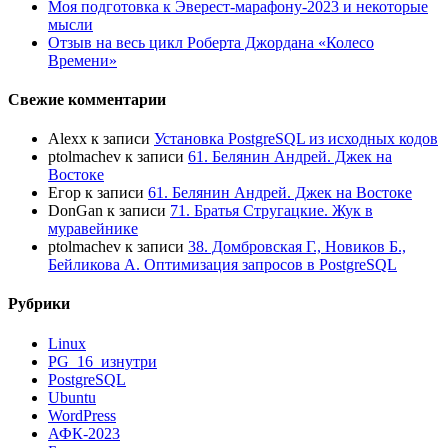
Моя подготовка к Эверест-марафону-2023 и некоторые
мысли
Отзыв на весь цикл Роберта Джордана «Колесо
Времени»
Свежие комментарии
Alexx
к записи
Установка PostgreSQL из исходных кодов
ptolmachev
к записи
61. Белянин Андрей. Джек на
Востоке
Егор
к записи
61. Белянин Андрей. Джек на Востоке
DonGan
к записи
71. Братья Стругацкие. Жук в
муравейнике
ptolmachev
к записи
38. Домбровская Г., Новиков Б.,
Бейликова А. Оптимизация запросов в PostgreSQL
Рубрики
Linux
PG_16_изнутри
PostgreSQL
Ubuntu
WordPress
АФК-2023