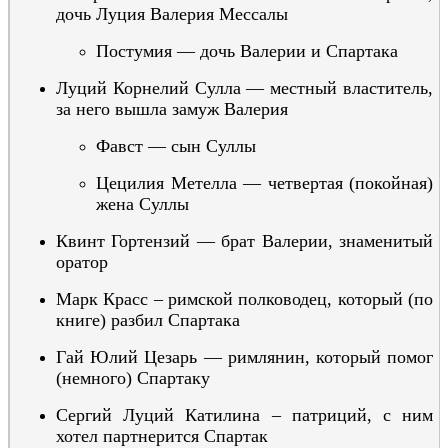
дочь Луция Валерия Мессалы
Постумия — дочь Валерии и Спартака
Луций Корнелий Сулла —
местный властитель,
за него вышла замуж Валерия
Фавст — сын
С
уллы
Цецилия Метелла — четвертая (покойная)
жена Суллы
Квинт Гортензий — брат Валерии, знаменитый
оратор
Марк Красс – римской полководец,
который (по
книге) разбил Спартака
Гай Юлий Цезарь — римлянин, который помог
(немного) Спартаку
Сергий Луций
Катилина – патриций,
с ним
хотел партнерится Спартак