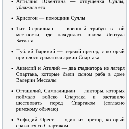
Аттиллия Ювентина — отпущенка Суллы,
ублажала его
Хрисогон — помощник Суллы
Тит Сервилиан — военный трибун в той
местности, где находилась школа Лентула
Батиата
Публий Вариний — первый претор, с который
пришлось сражаться
армии
Спартак
а
Аквилий и Атилий — два гладиатора
из лагеря
Спартака
, которые были сыном раба в доме
Валерии Мессалы
Оттацилий, Симпалициан — ликторы, которых
поймало войско Спартака и заставило
шествовать перед Спартаком (согласно
римскому обычаю)
Анфидий Орест — один из претор, который
сражался со Спартаком