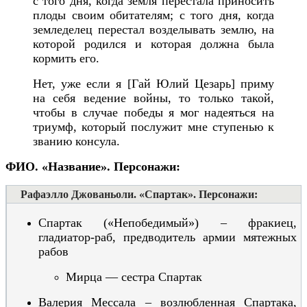
с того дня, когда земля перестала приносить
плоды своим обитателям;
с того дня, когда
земледелец перестал возделывать землю, на
которой родился и которая должна была
кормить его.
Нет, уже если я [Гай Юлий Цезарь] приму
на себя ведение войны, то только такой,
чтобы в случае победы я мог надеяться на
триумф, который послужит мне ступенью к
званию консула.
ФИО. «Название». Персонажи:
Рафаэлло Джованьоли. «Спартак». Персонажи:
Спартак
(«Непобедимый»)
–
фракиец,
гладиатор-раб, предводитель армии мятежных
рабов
Мирца — сестра Спартак
Валерия
Мессала
– возлюбленная
Спартака
,