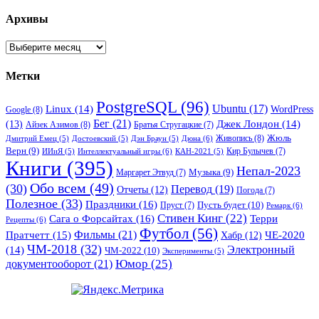
Архивы
Архивы
Метки
PostgreSQL
(96)
Ubuntu
(17)
Linux
(14)
WordPress
Google
(8)
Бег
(21)
(13)
Джек Лондон
(14)
Айзек Азимов
(8)
Братья Стругацкие
(7)
Жюль
Живопись
(8)
Дюна
(6)
Дмитрий Емец
(5)
Достоевский
(5)
Дэн Браун
(5)
Верн
(9)
Кир Булычев
(7)
Интеллектуальный игры
(6)
ИИиЯ
(5)
КАН-2021
(5)
Книги
(395)
Непал-2023
Музыка
(9)
Маргарет Этвуд
(7)
Обо всем
(49)
(30)
Перевод
(19)
Отчеты
(12)
Погода
(7)
Полезное
(33)
Праздники
(16)
Пусть будет
(10)
Пруст
(7)
Ремарк
(6)
Стивен Кинг
(22)
Сага о Форсайтах
(16)
Терри
Рецепты
(6)
Футбол
(56)
Фильмы
(21)
Пратчетт
(15)
Хабр
(12)
ЧЕ-2020
ЧМ-2018
(32)
Электронный
(14)
ЧМ-2022
(10)
Эксперименты
(5)
документооборот
(21)
Юмор
(25)