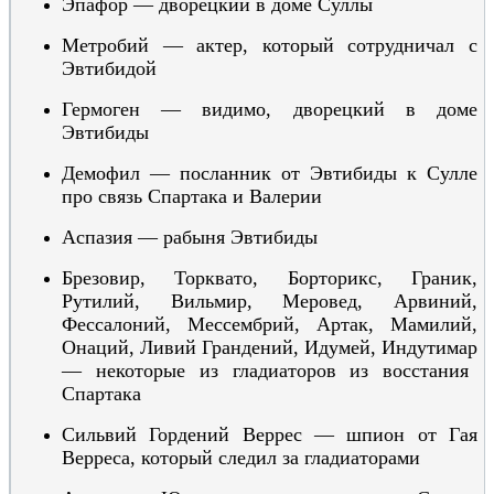
Эпафор — дворецкий в доме Суллы
Метробий — актер, который сотрудничал с
Эвтибидой
Гермоген — видимо, дворецкий в доме
Эвтибиды
Демофил — посланник от Эвтибиды к Сулле
про связь Спартака и Валерии
Аспазия — рабыня Эвтибиды
Брезовир,
Торквато,
Борторикс,
Граник,
Рутилий, Вильмир, Меровед, Арвиний,
Фессалоний, Мессембрий, Артак, Мамилий,
Онаций, Ливий Грандений, Идумей,
Индутимар
— некоторые из гладиаторов из восстания
Спартака
Сильвий Гордений Веррес — шпион от Гая
Верреса, который следил за гладиаторами