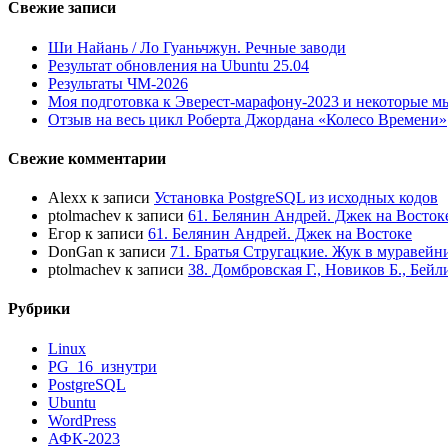
Свежие записи
Ши Найань / Ло Гуаньчжун. Речные заводи
Результат обновления на Ubuntu 25.04
Результаты ЧМ-2026
Моя подготовка к Эверест-марафону-2023 и некоторые м
Отзыв на весь цикл Роберта Джордана «Колесо Времени»
Свежие комментарии
Alexx
к записи
Установка PostgreSQL из исходных кодов
ptolmachev
к записи
61. Белянин Андрей. Джек на Восток
Егор
к записи
61. Белянин Андрей. Джек на Востоке
DonGan
к записи
71. Братья Стругацкие. Жук в муравейн
ptolmachev
к записи
38. Домбровская Г., Новиков Б., Бей
Рубрики
Linux
PG_16_изнутри
PostgreSQL
Ubuntu
WordPress
АФК-2023