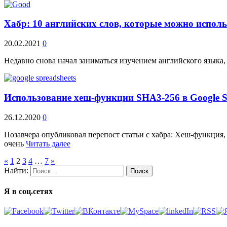
Хабр: 10 английских слов, которые можно исполь
20.02.2021
0
Недавно снова начал заниматься изучением английского языка, 
Использование хеш-функции SHA3-256 в Google S
26.12.2020
0
Позавчера опубликовал перепост статьи с хабра: Хеш-функция,
очень
Читать далее
«
1
2
3
4
…
7
»
Найти:
Я в соц.сетях