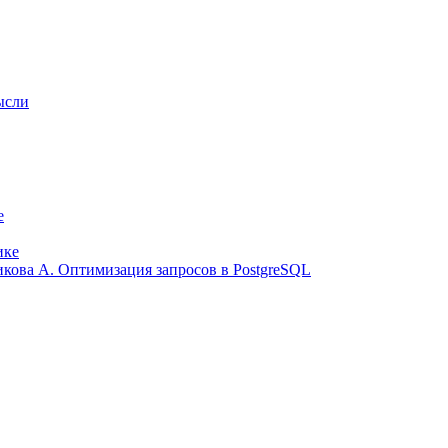
ысли
е
ике
ликова А. Оптимизация запросов в PostgreSQL