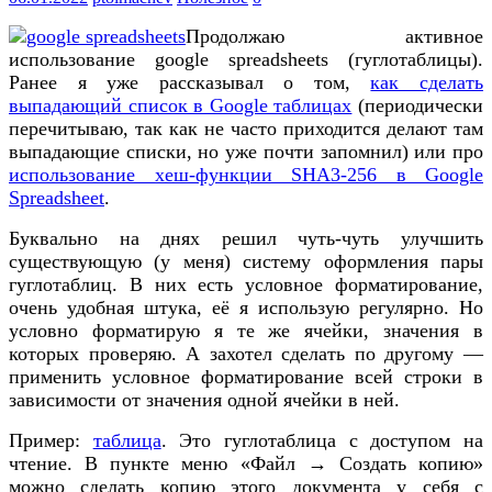
Продолжаю активное
использование google spreadsheets (гуглотаблицы).
Ранее я уже рассказывал о том,
как сделать
выпадающий список в Google таблицах
(периодически
перечитываю, так как не часто приходится делают там
выпадающие списки, но уже почти запомнил) или про
использование хеш-функции SHA3-256 в Google
Spreadsheet
.
Буквально на днях решил чуть-чуть улучшить
существующую (у меня) систему оформления пары
гуглотаблиц. В них есть условное форматирование,
очень удобная штука, её я использую регулярно. Но
условно форматирую я те же ячейки, значения в
которых проверяю. А захотел сделать по другому —
применить условное форматирование всей строки в
зависимости от значения одной ячейки в ней.
Пример:
таблица
. Это гуглотаблица с доступом на
чтение. В пункте меню «Файл → Создать копию»
можно сделать копию этого документа у себя с