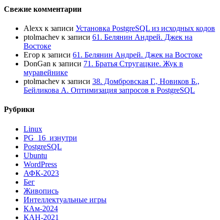
Свежие комментарии
Alexx
к записи
Установка PostgreSQL из исходных кодов
ptolmachev
к записи
61. Белянин Андрей. Джек на
Востоке
Егор
к записи
61. Белянин Андрей. Джек на Востоке
DonGan
к записи
71. Братья Стругацкие. Жук в
муравейнике
ptolmachev
к записи
38. Домбровская Г., Новиков Б.,
Бейликова А. Оптимизация запросов в PostgreSQL
Рубрики
Linux
PG_16_изнутри
PostgreSQL
Ubuntu
WordPress
АФК-2023
Бег
Живопись
Интеллектуальные игры
КАм-2024
КАН-2021