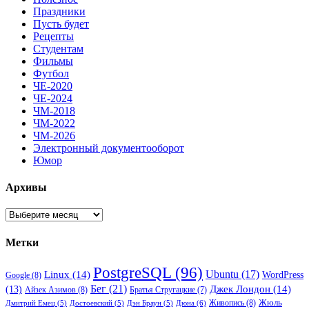
Праздники
Пусть будет
Рецепты
Студентам
Фильмы
Футбол
ЧЕ-2020
ЧЕ-2024
ЧМ-2018
ЧМ-2022
ЧМ-2026
Электронный документооборот
Юмор
Архивы
Архивы
Метки
PostgreSQL
(96)
Ubuntu
(17)
Linux
(14)
WordPress
Google
(8)
Бег
(21)
(13)
Джек Лондон
(14)
Айзек Азимов
(8)
Братья Стругацкие
(7)
Жюль
Живопись
(8)
Дюна
(6)
Дмитрий Емец
(5)
Достоевский
(5)
Дэн Браун
(5)