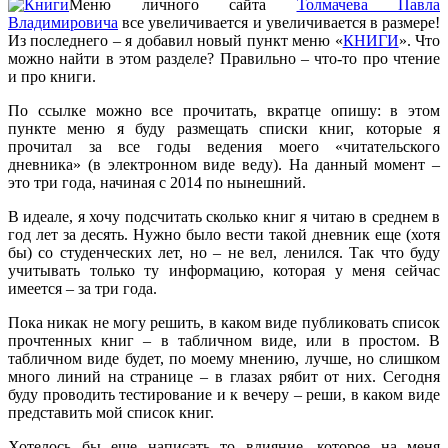
Меню личного сайта
Толмачева Павла
Владимировича
все увеличивается и увеличивается в размере!
Из последнего – я добавил новый пункт меню «
КНИГИ
». Что
можно найти в этом разделе? Правильно – что-то про чтение
и про книги.
По ссылке можно все прочитать, вкратце опишу: в этом
пункте меню я буду размещать списки книг, которые я
прочитал за все годы ведения моего «читательского
дневника» (в электронном виде веду). На данный момент –
это три года, начиная с 2014 по нынешний.
В идеале, я хочу подсчитать сколько книг я читаю в среднем в
год лет за десять. Нужно было вести такой дневник еще (хотя
бы) со студенческих лет, но – не вел, ленился. Так что буду
учитывать только ту информацию, которая у меня сейчас
имеется – за три года.
Пока никак не могу решить, в каком виде публиковать список
прочтенных книг – в табличном виде, или в простом. В
табличном виде будет, по моему мнению, лучше, но слишком
много линий на странице – в глазах рябит от них. Сегодня
буду проводить тестирование и к вечеру – реши, в каком виде
представить мой список книг.
Хотелось бы еще написать то влияние, которое на меня