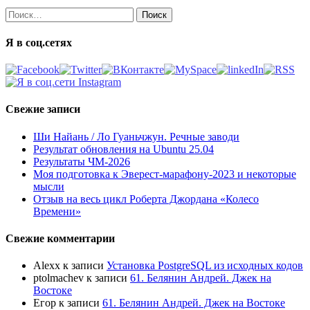
Найти:
Я в соц.сетях
Свежие записи
Ши Найань / Ло Гуаньчжун. Речные заводи
Результат обновления на Ubuntu 25.04
Результаты ЧМ-2026
Моя подготовка к Эверест-марафону-2023 и некоторые
мысли
Отзыв на весь цикл Роберта Джордана «Колесо
Времени»
Свежие комментарии
Alexx
к записи
Установка PostgreSQL из исходных кодов
ptolmachev
к записи
61. Белянин Андрей. Джек на
Востоке
Егор
к записи
61. Белянин Андрей. Джек на Востоке