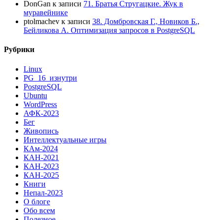
DonGan
к записи
71. Братья Стругацкие. Жук в
муравейнике
ptolmachev
к записи
38. Домбровская Г., Новиков Б.,
Бейликова А. Оптимизация запросов в PostgreSQL
Рубрики
Linux
PG_16_изнутри
PostgreSQL
Ubuntu
WordPress
АФК-2023
Бег
Живопись
Интеллектуальные игры
КАм-2024
КАН-2021
КАН-2023
КАН-2025
Книги
Непал-2023
О блоге
Обо всем
Полезное