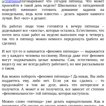
Поговаривают что сегодня пятница. Что может
произойти в такой день недели? Школьники (с пятидневной
неделей) начинают готовить домашние задания на
понедельник, ведь всем известно – делать заранее намного
лучше. Вот «все» и делают.
На работах люди тоже готовятся к вечеру пятницы –
доделывают все «хвосты», которые остались. Естественно, что
почти весь план работ на неделю выполнен еще к четвергу,
так что в пятницу можно немного передохнуть (работа же
сделана).
И вот тут-то и начинается «феномен пятницы» — выражается
он у каждого человека по-своему. Иногда даже этот феномен
могут подхватывать целые комнаты. Сам, естественно, не
видел (у нас же всегда работу работают), но мне рассказывали
о таком.
Как можно побороть «феномен пятницы»? Да никак. Вы либо
поддаетесь ему, либо нет. Если уж вы сдались – то
продолжайте в том же духе, авось что интересное и
получится. А может и не получится, все зависит от степени
«феноменальности» той пятницы, которая наступила.
Можно слово «пятница» уже делать нарицательным. Как в
поговорке «От сессии до сессии живут студенты весело», так