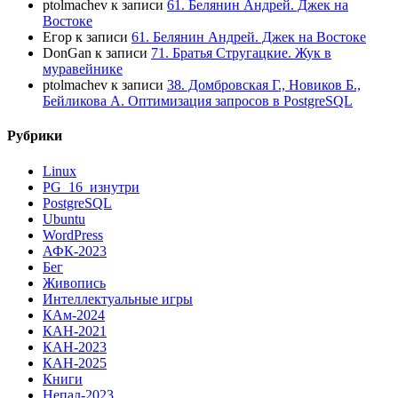
ptolmachev
к записи
61. Белянин Андрей. Джек на
Востоке
Егор
к записи
61. Белянин Андрей. Джек на Востоке
DonGan
к записи
71. Братья Стругацкие. Жук в
муравейнике
ptolmachev
к записи
38. Домбровская Г., Новиков Б.,
Бейликова А. Оптимизация запросов в PostgreSQL
Рубрики
Linux
PG_16_изнутри
PostgreSQL
Ubuntu
WordPress
АФК-2023
Бег
Живопись
Интеллектуальные игры
КАм-2024
КАН-2021
КАН-2023
КАН-2025
Книги
Непал-2023