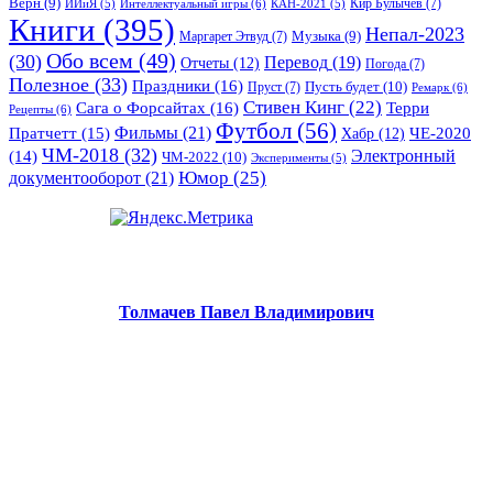
Верн
(9)
Кир Булычев
(7)
Интеллектуальный игры
(6)
ИИиЯ
(5)
КАН-2021
(5)
Книги
(395)
Непал-2023
Музыка
(9)
Маргарет Этвуд
(7)
Обо всем
(49)
(30)
Перевод
(19)
Отчеты
(12)
Погода
(7)
Полезное
(33)
Праздники
(16)
Пусть будет
(10)
Пруст
(7)
Ремарк
(6)
Стивен Кинг
(22)
Сага о Форсайтах
(16)
Терри
Рецепты
(6)
Футбол
(56)
Фильмы
(21)
Пратчетт
(15)
Хабр
(12)
ЧЕ-2020
ЧМ-2018
(32)
Электронный
(14)
ЧМ-2022
(10)
Эксперименты
(5)
документооборот
(21)
Юмор
(25)
Толмачев Павел Владимирович