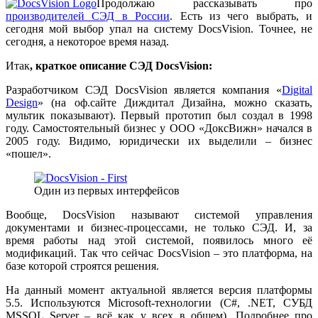
Продолжаю рассказывать про
производителей СЭД в России
. Есть из чего выбрать, и
сегодня мой выбор упал на систему DocsVision. Точнее, не
сегодня, а некоторое время назад.
Итак
, краткое описание СЭД
DocsVision
:
Разработчиком СЭД DocsVision является компания «
Digital
Design
» (на оф.сайте Диждитал Дизайна, можно сказать,
мультик показывают). Первый прототип был создал в 1998
году. Самостоятельный бизнес у ООО «ДоксВижн» начался в
2005 году. Видимо, юридически их выделили – бизнес
«пошел».
Один из первых интерфейсов
Вообще, DocsVision называют системой управления
документами и бизнес-процессами, не только СЭД. И, за
время работы над этой системой, появилось много её
модификаций. Так что сейчас DocsVision – это платформа, на
базе которой строятся решения.
На данный момент актуальной является версия платформы
5.5. Используются Microsoft-технологии (C#, .NET, СУБД
MSSQL Server – всё как у всех в общем). Подробнее про