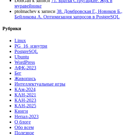
DonGan
к записи
71. Братья Стругацкие. Жук в
муравейнике
ptolmachev
к записи
38. Домбровская Г., Новиков Б.,
Бейликова А. Оптимизация запросов в PostgreSQL
Рубрики
Linux
PG_16_изнутри
PostgreSQL
Ubuntu
WordPress
АФК-2023
Бег
Живопись
Интеллектуальные игры
КАм-2024
КАН-2021
КАН-2023
КАН-2025
Книги
Непал-2023
О блоге
Обо всем
Полезное