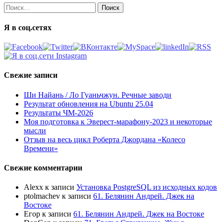
Найти:
Я в соц.сетях
Свежие записи
Ши Найань / Ло Гуаньчжун. Речные заводи
Результат обновления на Ubuntu 25.04
Результаты ЧМ-2026
Моя подготовка к Эверест-марафону-2023 и некоторые
мысли
Отзыв на весь цикл Роберта Джордана «Колесо
Времени»
Свежие комментарии
Alexx
к записи
Установка PostgreSQL из исходных кодов
ptolmachev
к записи
61. Белянин Андрей. Джек на
Востоке
Егор
к записи
61. Белянин Андрей. Джек на Востоке