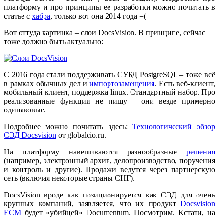
платформу и про принципы ее разработки можно почитать в
статье с
хабра
, только вот она 2014 года =(
Вот оттуда картинка – слои DocsVision. В принципе, сейчас
тоже должно быть актуально:
С 2016 года стали поддерживать СУБД PostgreSQL – тоже всё
в рамках обычных дел и
импортозамещения
. Есть веб-клиент,
мобильный клиент, поддержка linux. Стандартный набор. Про
реализованные функции не пишу – они везде примерно
одинаковые.
Подробнее можно почитать здесь:
Технологический обзор
СЭД Docsvision
от globalcio.ru.
На платформу навешиваются разнообразные
решения
(например, электронный архив, делопроизводство, поручения
и контроль и другие). Продажи ведутся через партнерскую
сеть (включая некоторые страны СНГ).
DocsVision вроде как позиционируется как СЭД для очень
крупных компаний, заявляется, что их продукт
Docsvision
ECM
будет «убийцей» Documentum. Посмотрим. Кстати, на