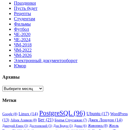
Праздники
Пусть будет
Рецепты
Студентам
Фильмы
Футбол
ЧЕ-2020
ЧЕ-2024
ЧМ-2018
ЧМ-2022
ЧМ-2026
Электронный документооборот
Юмор
Архивы
Архивы
Метки
PostgreSQL
(96)
Ubuntu
(17)
Linux
(14)
WordPress
Google
(8)
Бег
(21)
(13)
Джек Лондон
(14)
Айзек Азимов
(8)
Братья Стругацкие
(7)
Жюль
Живопись
(8)
Дюна
(6)
Дмитрий Емец
(5)
Достоевский
(5)
Дэн Браун
(5)