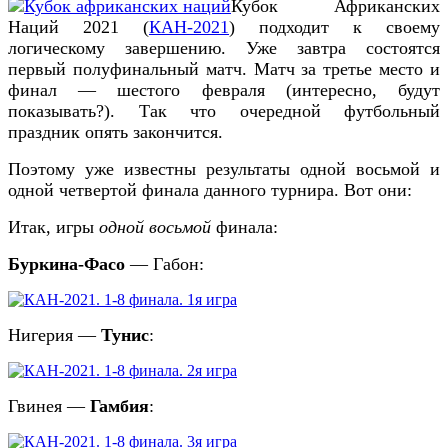
Кубок Африканских
Наций 2021 (
КАН-2021
) подходит к своему
логическому завершению. Уже завтра состоятся
первый полуфинальный матч. Матч за третье место и
финал — шестого февраля (интересно, будут
показывать?). Так что очередной футбольный
праздник опять закончится.
Поэтому уже известны результаты одной восьмой и
одной четвертой финала данного турнира. Вот они:
Итак, игры
одной восьмой
финала:
Б
уркина-
Ф
асо
— Габон:
Нигерия —
Тунис
:
Гвинея —
Гамбия
: