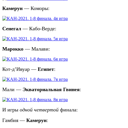
Камерун
— Коморы:
Сенегал
— Кабо-Верде:
Марокко
— Малави:
Кот-д’Ивуар —
Египет
:
Мали —
Экваториальная Гвинея
:
И игры
одной четвертой
финала:
Гамбия —
Камерун
: