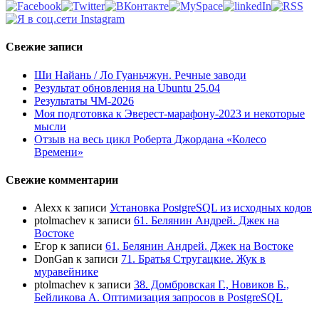
Свежие записи
Ши Найань / Ло Гуаньчжун. Речные заводи
Результат обновления на Ubuntu 25.04
Результаты ЧМ-2026
Моя подготовка к Эверест-марафону-2023 и некоторые
мысли
Отзыв на весь цикл Роберта Джордана «Колесо
Времени»
Свежие комментарии
Alexx
к записи
Установка PostgreSQL из исходных кодов
ptolmachev
к записи
61. Белянин Андрей. Джек на
Востоке
Егор
к записи
61. Белянин Андрей. Джек на Востоке
DonGan
к записи
71. Братья Стругацкие. Жук в
муравейнике
ptolmachev
к записи
38. Домбровская Г., Новиков Б.,
Бейликова А. Оптимизация запросов в PostgreSQL