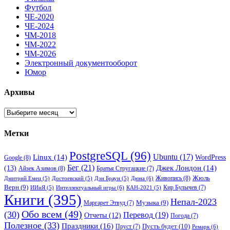
Футбол
ЧЕ-2020
ЧЕ-2024
ЧМ-2018
ЧМ-2022
ЧМ-2026
Электронный документооборот
Юмор
Архивы
Архивы
Метки
PostgreSQL
(96)
Ubuntu
(17)
Linux
(14)
WordPress
Google
(8)
Бег
(21)
(13)
Джек Лондон
(14)
Айзек Азимов
(8)
Братья Стругацкие
(7)
Жюль
Живопись
(8)
Дюна
(6)
Дмитрий Емец
(5)
Достоевский
(5)
Дэн Браун
(5)
Верн
(9)
Кир Булычев
(7)
Интеллектуальный игры
(6)
ИИиЯ
(5)
КАН-2021
(5)
Книги
(395)
Непал-2023
Музыка
(9)
Маргарет Этвуд
(7)
Обо всем
(49)
(30)
Перевод
(19)
Отчеты
(12)
Погода
(7)
Полезное
(33)
Праздники
(16)
Пусть будет
(10)
Пруст
(7)
Ремарк
(6)