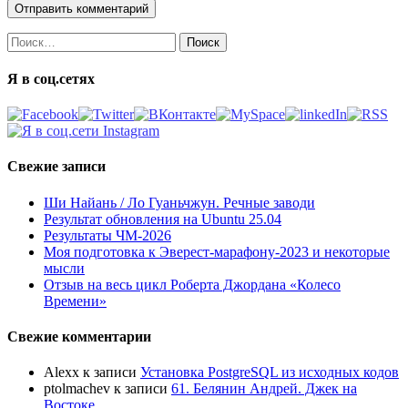
Найти:
Я в соц.сетях
Свежие записи
Ши Найань / Ло Гуаньчжун. Речные заводи
Результат обновления на Ubuntu 25.04
Результаты ЧМ-2026
Моя подготовка к Эверест-марафону-2023 и некоторые
мысли
Отзыв на весь цикл Роберта Джордана «Колесо
Времени»
Свежие комментарии
Alexx
к записи
Установка PostgreSQL из исходных кодов
ptolmachev
к записи
61. Белянин Андрей. Джек на
Востоке