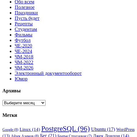
Обо всем
Полезное
Праздники
Пусть будет
Рецепты
Студентам
Фильмы
Футбол
ЧЕ-2020
ЧЕ-2024
ЧМ-2018
ЧМ-2022
ЧМ-2026
Электронный документооборот
Юмор
Архивы
Архивы
Метки
PostgreSQL
(96)
Ubuntu
(17)
Linux
(14)
WordPress
Google
(8)
Бег
(21)
(13)
Джек Лондон
(14)
Айзек Азимов
(8)
Братья Стругацкие
(7)