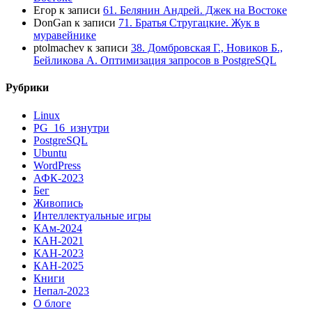
Егор
к записи
61. Белянин Андрей. Джек на Востоке
DonGan
к записи
71. Братья Стругацкие. Жук в
муравейнике
ptolmachev
к записи
38. Домбровская Г., Новиков Б.,
Бейликова А. Оптимизация запросов в PostgreSQL
Рубрики
Linux
PG_16_изнутри
PostgreSQL
Ubuntu
WordPress
АФК-2023
Бег
Живопись
Интеллектуальные игры
КАм-2024
КАН-2021
КАН-2023
КАН-2025
Книги
Непал-2023
О блоге