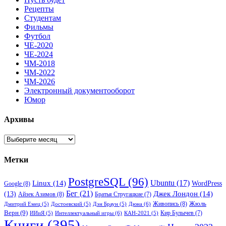
Рецепты
Студентам
Фильмы
Футбол
ЧЕ-2020
ЧЕ-2024
ЧМ-2018
ЧМ-2022
ЧМ-2026
Электронный документооборот
Юмор
Архивы
Архивы
Метки
PostgreSQL
(96)
Ubuntu
(17)
Linux
(14)
WordPress
Google
(8)
Бег
(21)
(13)
Джек Лондон
(14)
Айзек Азимов
(8)
Братья Стругацкие
(7)
Жюль
Живопись
(8)
Дюна
(6)
Дмитрий Емец
(5)
Достоевский
(5)
Дэн Браун
(5)
Верн
(9)
Кир Булычев
(7)
Интеллектуальный игры
(6)
ИИиЯ
(5)
КАН-2021
(5)
Книги
(395)