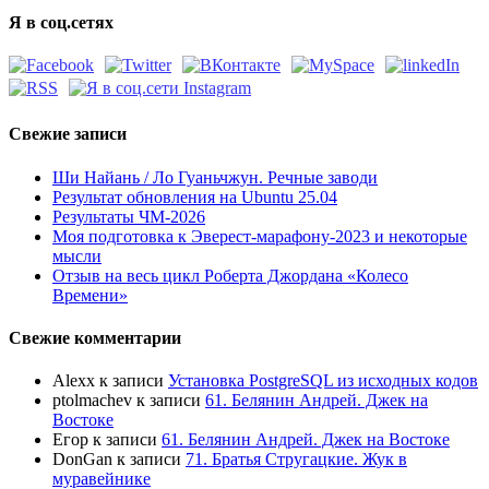
Я в соц.сетях
Свежие записи
Ши Найань / Ло Гуаньчжун. Речные заводи
Результат обновления на Ubuntu 25.04
Результаты ЧМ-2026
Моя подготовка к Эверест-марафону-2023 и некоторые
мысли
Отзыв на весь цикл Роберта Джордана «Колесо
Времени»
Свежие комментарии
Alexx
к записи
Установка PostgreSQL из исходных кодов
ptolmachev
к записи
61. Белянин Андрей. Джек на
Востоке
Егор
к записи
61. Белянин Андрей. Джек на Востоке
DonGan
к записи
71. Братья Стругацкие. Жук в
муравейнике