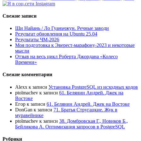
Свежие записи
Ши Найань / Ло Гуаньчжун. Речные заводи
Результат обновления на Ubuntu 25.04
Результаты ЧМ-2026
Моя подготовка к Эверест-марафону-2023 и некоторые
мысли
Отзыв на весь цикл Роберта Джордана «Колесо
Времени»
Свежие комментарии
Alexx
к записи
Установка PostgreSQL из исходных кодов
ptolmachev
к записи
61. Белянин Андрей. Джек на
Востоке
Егор
к записи
61. Белянин Андрей. Джек на Востоке
DonGan
к записи
71. Братья Стругацкие. Жук в
муравейнике
ptolmachev
к записи
38. Домбровская Г., Новиков Б.,
Бейликова А. Оптимизация запросов в PostgreSQL
Рубрики