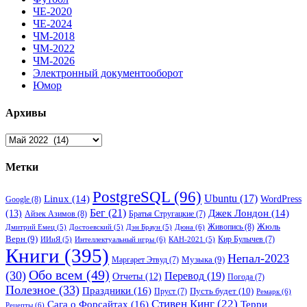
ЧЕ-2020
ЧЕ-2024
ЧМ-2018
ЧМ-2022
ЧМ-2026
Электронный документооборот
Юмор
Архивы
Архивы
Метки
PostgreSQL
(96)
Ubuntu
(17)
Linux
(14)
WordPress
Google
(8)
Бег
(21)
(13)
Джек Лондон
(14)
Айзек Азимов
(8)
Братья Стругацкие
(7)
Жюль
Живопись
(8)
Дюна
(6)
Дмитрий Емец
(5)
Достоевский
(5)
Дэн Браун
(5)
Верн
(9)
Кир Булычев
(7)
Интеллектуальный игры
(6)
ИИиЯ
(5)
КАН-2021
(5)
Книги
(395)
Непал-2023
Музыка
(9)
Маргарет Этвуд
(7)
Обо всем
(49)
(30)
Перевод
(19)
Отчеты
(12)
Погода
(7)
Полезное
(33)
Праздники
(16)
Пусть будет
(10)
Пруст
(7)
Ремарк
(6)
Стивен Кинг
(22)
Сага о Форсайтах
(16)
Терри
Рецепты
(6)